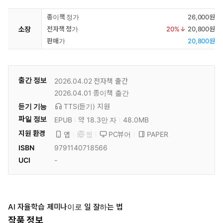
종이책 정가
26,000원
소장
전자책 정가
20
%↓
20,800원
판매가
20,800원
출간 정보
2026.04.02
전자책 출간
2026.04.01
종이책 출간
듣기 기능
TTS(듣기)
지원
파일 정보
EPUB
약 18.3만 자
48.0MB
지원 환경
PC뷰어
PAPER
앱
웹
ISBN
9791140718566
UCI
-
AI 자율학습 제미나이로 일 잘하는 법
작품 정보