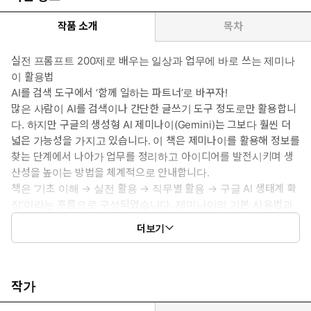
작품 소개
목차
실전 프롬프트 200제로 배우는 일상과 업무에 바로 쓰는 제미나
이 활용법
AI를 검색 도구에서 ‘함께 일하는 파트너’로 바꾸자!
많은 사람이 AI를 검색이나 간단한 글쓰기 도구 정도로만 활용합니
다. 하지만 구글의 생성형 AI 제미나이(Gemini)는 그보다 훨씬 더
넓은 가능성을 가지고 있습니다. 이 책은 제미나이를 활용해 정보를
찾는 단계에서 나아가 업무를 정리하고 아이디어를 발전시키며 생
산성을 높이는 방법을 체계적으로 안내합니다.
책은 ‘기초 이해 → 실전 활용 → 직무별 활용 → 구글 AI 생태계 확
장’이라는 흐름으로 구성되었습니다. 제미나이의 기본 사용법과
프롬프트 작성 방법부터 이미지 생성, 영상 생성, 음악 생성은 물
더보기
론 딥 리서치(Deep Research) 같은 고급 기능 활용까지 차근차
근 익힐 수 있습니다. 또한 NotebookLM, Flow, 구글 AI 스튜디오
등 구글 서비스와 결합해 실제 업무 흐름을 어떻게 바꿀 수 있는지도
다양한 사례를 통해 살펴봅니다.
작가
특히 기획자, 마케터, 디자이너, 영업이나 CS 담당자, 인사 및 교