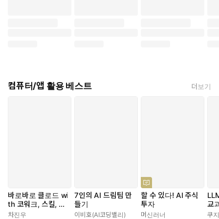
컴퓨터/앱 활용 베스트
더보기
바로바로 클로드 wi
7인의 AI 드림팀 만
할 수 있다! AI 주식
LL
th 코워크, 스킬, 클
들기
투자
교
로드 코드, 디자인
차진우
이비호(AI코딩밸리)
머신러너
쿠지