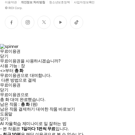
이용약관
개인정보 처리방침
청소년보호정책
사업자정보확인
©
RIDI Corp.
페
인
트
유
틱
이
스
위
튜
톡
스
타
터
브
북
그
램
무료이용권
닫기
무료이용권을 사용하시겠습니까?
사용 가능 :
장
<
>부터
총
화
무료이용권으로 대여합니다.
다른 방법으로 결제
무료이용권
닫기
무료이용권으로
총
화
대여 완료했습니다.
남은 작품 :
총
화
(
원)
남은 작품 결제하기
대여한 작품 바로보기
도움말
닫기
AI 자율학습 제미나이로 일 잘하는 법
- 본 작품은
1일
마다
1
편씩 무료
입니다.
-
최근
10편
은 해당 이용권으로 볼 수 없습니다.