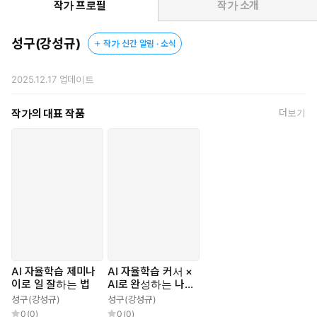
육 담당자 등 다양한 직무에서 바로 활용할 수 있는 실제 업무 시
작가 프로필
작가 소개
나리오와 실전 프롬프트 200여 개를 중심으로 설명합니다. 이를
통해 단순히 기능을 익히는 데 그치지 않고 자신의 업무 방식에
성구(강성규)
작가 신간 알림 · 소식
맞게 AI를 활용하는 방법까지 자연스럽게 체득할 수 있습니다. 제미
나이를 단순한 도구가 아니라 함께 일하는 파트너로 만드는 것, 이
2025.12.17
업데이트
책이 제안하는 새로운 일하는 방식입니다.
작가의 대표 작품
더보기
AI 자율학습 제미나
AI 자율학습 커서 ×
이로 일 잘하는 법
AI로 완성하는 나만
의 웹 서비스
성구(강성규)
성구(강성규)
0
(
0
)
0
(
0
)