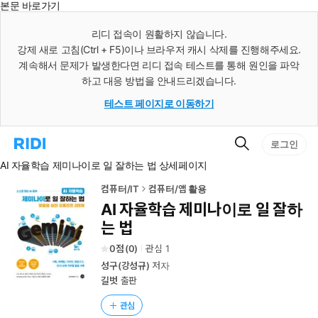
본문 바로가기
인
스
리디 접속이 원활하지 않습니다.
턴
강제 새로 고침(Ctrl + F5)이나 브라우저 캐시 삭제를 진행해주세요.
트
검
계속해서 문제가 발생한다면 리디 접속 테스트를 통해 원인을 파악
색
하고 대응 방법을 안내드리겠습니다.
테스트 페이지로 이동하기
검
리
로그인
색
디
AI 자율학습 제미나이로 일 잘하는 법 상세페이지
홈
으
로
컴퓨터/IT
컴퓨터/앱 활용
이
AI 자율학습 제미나이로 일 잘하
동
는 법
0
(
0
)
관심
1
성구(강성규)
저자
길벗
출판
관심