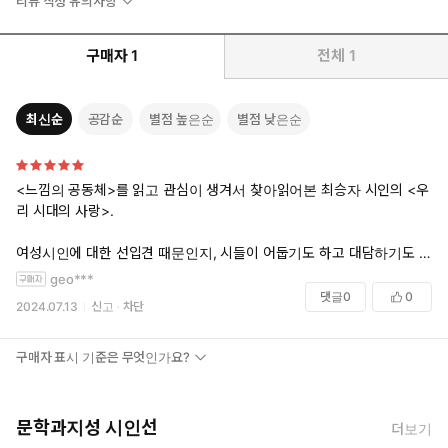
리뷰 작성 유의사항
구매자
1
전체
1
최신순
공감순
별점 높은순
별점 낮은순
<느낌의 공동체>를 읽고 관심이 생겨서 찾아읽어본 최승자 시인의 <우
리 시대의 사랑>.
여성시인에 대한 선입견 때문인지, 시들이 어둡기도 하고 대담하기도 하
고. 드러내놓기 쉽지않은 말투와 언어로 속에 있는 무거운 것들을 훅 집어
geo***
서 내놓는다는 느낌이다. 산뜻하지도 품위있어 보이지는 않지만, 몹시 처
댓글
0
0
2024.07.13
신고
차단
절하고 절박한 사랑에 자신을 던지는. 용감하지만 비루한 여자의 모습이
보이는 듯 해서 가슴아프기도. 특히 ‘청파동을 기억하는가’ 읽고 소름이
돋았다.
구매자 표시 기준은 무엇인가요?
시와 별로 친하지 못해서 시의 세계는 그저 낯설고 신기하기만 한데, 이렇
게 흥미로운 시인들을 만날 때마다 ‘식욕’같은 ‘시욕’이 생긴다.
문학과지성 시인선
더보기