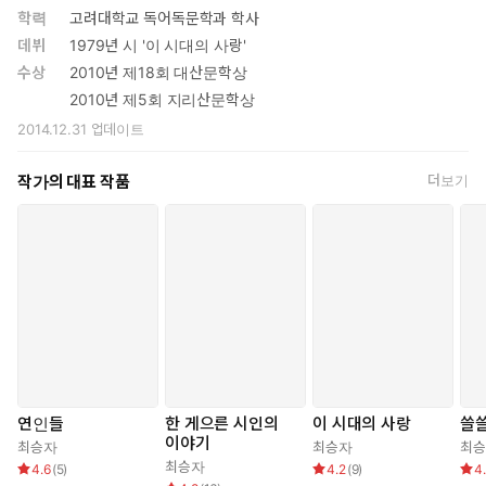
학력
고려대학교 독어독문학과 학사
데뷔
1979년 시 '이 시대의 사랑'
수상
2010년 제18회 대산문학상
2010년 제5회 지리산문학상
2014.12.31
업데이트
작가의 대표 작품
더보기
연인들
한 게으른 시인의
이 시대의 사랑
쓸
이야기
최승자
최승자
최
최승자
4.6
(
5
)
4.2
(
9
)
4