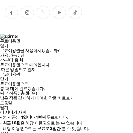
페
인
트
유
틱
이
스
위
튜
톡
스
타
터
브
북
그
램
무료이용권
닫기
무료이용권을 사용하시겠습니까?
사용 가능 :
장
<
>부터
총
화
무료이용권으로 대여합니다.
다른 방법으로 결제
무료이용권
닫기
무료이용권으로
총
화
대여 완료했습니다.
남은 작품 :
총
화
(
원)
남은 작품 결제하기
대여한 작품 바로보기
도움말
닫기
이 시대의 사랑
- 본 작품은
1일
마다
1
편씩 무료
입니다.
-
최근
10편
은 해당 이용권으로 볼 수 없습니다.
- 해당 이용권으로는
무료로
3일
간
볼 수 있습니다.