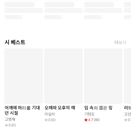
시 베스트
더보기
어깨에 머리를 기대
오해와 오후의 해
입 속의 검은 잎
러브
던 시절
이실비
기형도
고선
고명재
0
(
0
)
4.7
(
66
)
0
0
(
0
)