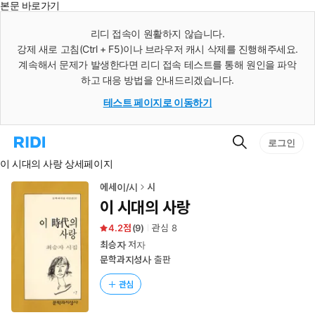
본문 바로가기
인
스
리디 접속이 원활하지 않습니다.
턴
강제 새로 고침(Ctrl + F5)이나 브라우저 캐시 삭제를 진행해주세요.
트
검
계속해서 문제가 발생한다면 리디 접속 테스트를 통해 원인을 파악
색
하고 대응 방법을 안내드리겠습니다.
테스트 페이지로 이동하기
검
리
로그인
색
디
이 시대의 사랑 상세페이지
홈
으
로
에세이/시
시
이
이 시대의 사랑
동
4.2
(
9
)
관심
8
최승자
저자
문학과지성사
출판
관심