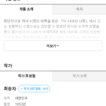
작품 소개
목차
등단작으로 처녀 시집의 제목을 삼은 『이 시대의 사랑』에서 그
는 정통적인 수법으로는 감당할 수 없었던 뜨거운 비극적 정열을
뿜어 올리면서 이 시대가 부숴뜨려온 삶의 의미와 그것의 진정한
가치를 향해 절망적인 호소를 하고 있다. 이 호소는 하나의 여성
이기에 앞서 인간으로서의 사랑과 자유로움을 위한 언어적 결단
더보기
이기도 하다.
작가
작가 프로필
작가 소개
최승자
작가 신간 알림 · 소식
국적
대한민국
출생
1952년