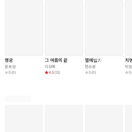
명궁
그 여름의 끝
열애일기
치
윤후명
이성복
한승원
박
0
(
0
)
4.5
(
12
)
0
(
0
)
0