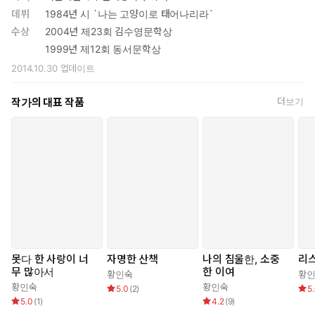
데뷔
1984년 시 `나는 고양이로 태어나리라`
수상
2004년 제23회 김수영문학상
1999년 제12회 동서문학상
2014.10.30
업데이트
작가의 대표 작품
더보기
못다 한 사랑이 너
자명한 산책
나의 침울한, 소중
리
무 많아서
한 이여
황인숙
황
황인숙
황인숙
5.0
(
2
)
5
5.0
(
1
)
4.2
(
9
)