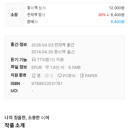
종이책 정가
12,000원
소장
전자책 정가
30
%↓
8,400원
판매가
8,400원
출간 정보
2026.04.03
전자책 출간
2014.04.30
종이책 출간
듣기 기능
TTS(듣기)
지원
파일 정보
EPUB
약 1.6만 자
9.0MB
지원 환경
PC뷰어
PAPER
앱
웹
ISBN
9788932031781
UCI
-
나의 침울한, 소중한 이여
작품 소개