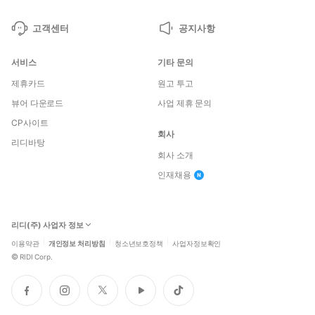
고객센터
공지사항
서비스
기타 문의
제휴카드
원고 투고
뷰어 다운로드
사업 제휴 문의
CP사이트
회사
리디바탕
회사 소개
인재채용
리디(주) 사업자 정보
이용약관
개인정보 처리방침
청소년보호정책
사업자정보확인
©
RIDI Corp.
페
인
트
유
틱
이
스
위
튜
톡