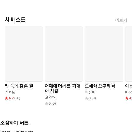
시 베스트
더보기
입 속의 검은 잎
어깨에 머리를 기대
오해와 오후의 해
여름
던 시절
기형도
이실비
박
고명재
4.7
(
66
)
0
(
0
)
4
0
(
0
)
소장하기 버튼