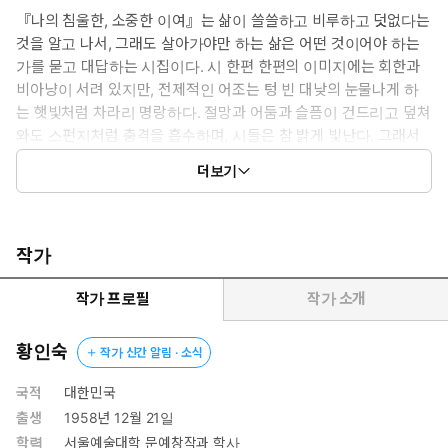
『나의 침울한, 소중한 이여』는 삶이 쓸쓸하고 비루하고 덧없다는
것을 알고 나서, 그래도 살아가야만 하는 삶은 어떤 것이어야 하는
가를 묻고 대답하는 시집이다. 시 한편 한편의 이미지에는 회한과
비아냥이 서려 있지만, 전제적인 어조는 텅 빈 대낮의 눈물나게 하
는 햇빛처럼 차라리 명랑하다. 절망과 어둠과 슬픔이 건드리고 덮쳐
와도 스펀지처럼 충격을 흡수하며, 시들은 참 밝게 빛난다. 그래서
이 시집에서는 널브러진 삶에서 단정한 말들을 튕겨내는 강한 힘이
더보기
느껴진다.
작가
작가 프로필
작가 소개
황인숙
작가 신간 알림 · 소식
국적
대한민국
출생
1958년 12월 21일
학력
서울예술대학 문예창작과 학사