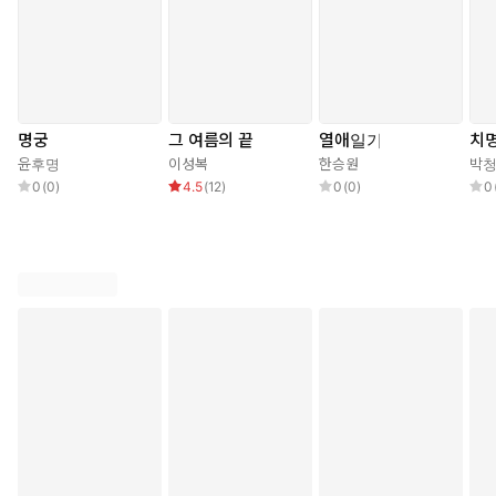
명궁
그 여름의 끝
열애일기
치
윤후명
이성복
한승원
박
0
(
0
)
4.5
(
12
)
0
(
0
)
0