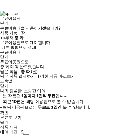
스
타
터
브
북
그
램
무료이용권
닫기
무료이용권을 사용하시겠습니까?
사용 가능 :
장
<
>부터
총
화
무료이용권으로 대여합니다.
다른 방법으로 결제
무료이용권
닫기
무료이용권으로
총
화
대여 완료했습니다.
남은 작품 :
총
화
(
원)
남은 작품 결제하기
대여한 작품 바로보기
도움말
닫기
나의 침울한, 소중한 이여
- 본 작품은
1일
마다
1
편씩 무료
입니다.
-
최근
10편
은 해당 이용권으로 볼 수 없습니다.
- 해당 이용권으로는
무료로
3일
간
볼 수 있습니다.
확인
무료로 보기
닫기
작품 제목
대여 기간 :
일