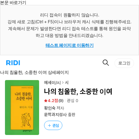
본문 바로가기
인
스
리디 접속이 원활하지 않습니다.
턴
강제 새로 고침(Ctrl + F5)이나 브라우저 캐시 삭제를 진행해주세요.
트
검
계속해서 문제가 발생한다면 리디 접속 테스트를 통해 원인을 파악
색
하고 대응 방법을 안내드리겠습니다.
테스트 페이지로 이동하기
검
리
로그인
색
디
나의 침울한, 소중한 이여 상세페이지
홈
으
로
에세이/시
시
이
나의 침울한, 소중한 이여
동
4.2
(
9
)
관심
0
황인숙
저자
문학과지성사
출판
관심