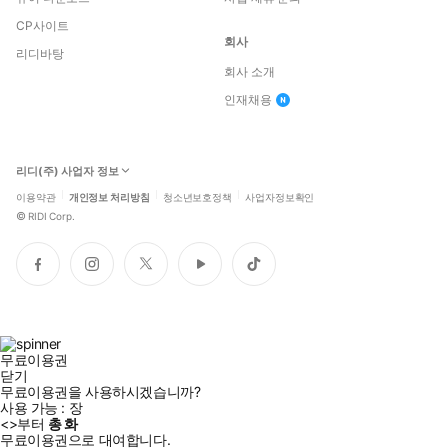
CP사이트
회사
리디바탕
회사 소개
인재채용
리디(주) 사업자 정보
이용약관
개인정보 처리방침
청소년보호정책
사업자정보확인
©
RIDI Corp.
페
인
트
유
틱
이
스
위
튜
톡
스
타
터
브
북
그
램
무료이용권
닫기
무료이용권을 사용하시겠습니까?
사용 가능 :
장
<
>부터
총
화
무료이용권으로 대여합니다.