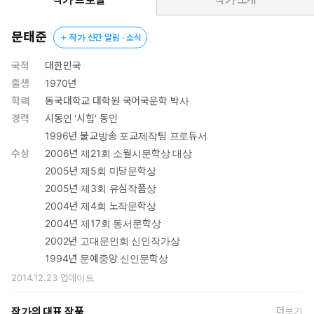
무시하는 개인의 욕망이 탈문법, 탈서정의 시어와 행간에 춤을 추듯
무게 실린 근래 젊은 시인들의 시숲[詩林]에서 문태준은 유독 전통
문태준
작가 신간 알림 · 소식
서정시의 그늘을 고집하는, 70년생 30대 시인 가운데서도 가장 돋
보이는 존재다. 이번 시집에서 우리는 또 한번, 그의 유년 시절, 고
국적
대한민국
향 마을 어귀의 고갯길, 뜰, 채마밭, 빈 처, 허공, 오래된 숲과 사찰 경
출생
1970년
내, 계절, 삶과 죽음의 경계에 선 미약한 존재 등 이미 문태준의 이전
학력
동국대학교 대학원 국어국문학 박사
시를 통해 익숙해진 장소와 시간이 빚어낸 또 다른 무늬를 밟게 된
경력
시동인 '시힘' 동인
다. 문태준의 시는, 그저 창가와 문턱에 앉아서 사물과 자연을 관조
1996년 불교방송 포교제작팀 프로듀서
하고 그리하여 마음에 떠오른 심상을 상징과 비유로 그려낸 것이 아
수상
2006년 제21회 소월시문학상 대상
니다. 일단 시인은 “붉고 젖은 흙길”을 마다하지 않고 “바람의
2005년 제5회 미당문학상
살”(「나는 오래 걷는다」)을 만지며 부지런히 걷고 또 걷는다. 그
2005년 제3회 유심작품상
렇다고 바깥에 서 있는 자의 어쭙잖은 시선으로 사물과 자연의 안쪽
2004년 제4회 노작문학상
에 섣부른 일체감이나 동질감의 악수를 청하지 않는다. “물렁물렁한
2004년 제17회 동서문학상
바퀴”(「思慕」)처럼 부지런하고 탄력 있는 그의 발걸음과 창조적
인 시선은 낯익은 풍경을 번뜩이는 낯선 상상력으로 백지에 찍어
2002년 고대문인회 신인작가상
낼 줄 안다. 이를테면 “먼 곳 수평선 푸른 마루” 속에서 흔들리는
1994년 문예중앙 신인문학상
“격랑”(「마루」)의 소리를, “한 마리 잠자리가 만들어놓은” 고요
2014.12.23
업데이트
한 수평 속에서 주위를 둘러싼 풍경의 “병풍”(「水平」)이 쓰러져
버리는 순간을, “바닥에 바짝 엎드린 가재미처럼” 누워 있는 그녀 곁
작가의 대표 작품
더보기