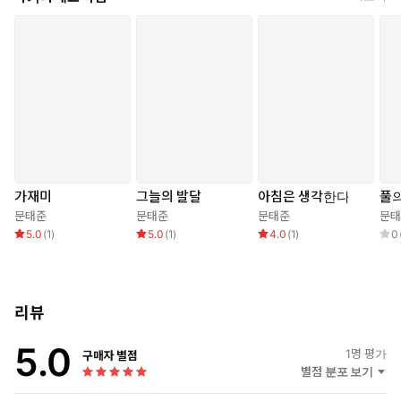
에 나 역시 나란히 누워 “그녀가 살던 파랑 같은 날들”(「가재미」)
을 그려보는 마음 모두를 시인은 제 안으로 끌어들인다. 때문에 그의
발걸음은 조바심 내지 않고 천천히 아주 조심스럽게 풍경과 벌레와
사람의 속내로 접근해간다. 애초에 시인의 것이 아닌, 멀리 떨어져
있는 그들 마음 한끝에라도 가닿으려면 “너무 빠른 것은 슬프”(「바
깥」)고, “피로처럼 꽃잎 지는 나”를 바로 보기 위해서라도 “슬로비
디오처럼 뒤로 뒤로 주섬주섬 물러나고 늦추”(「극빈2」)는 자세가
필요한 탓이다. 여기에 불교적인 관념과 사물에 대한 간절한 관찰과
오랜 사유가 문태준만의 오롯한 시어와 만나 독특한 서정을 완성하
고 있다(“검게 옻칠한 관 속을 한 빛이 흐른다/빛에도 客愁가 있다/
가재미
그늘의 발달
아침은 생각한다
풀의
움직이는 빛 사이를 흐르며 나는/목숨이 다하면 가 머무르는 中陰을
문태준
문태준
문태준
문태
5.0
(
1
)
5.0
(
1
)
4.0
(
1
)
0
생각하느니/이생과 내생 그 사이를 왜 습한 그늘이라 했을까/매미는
그늘 속을 흐르다/ 나무 그늘로 돌아온 목숨/매미는 누굴 찾아 헤매
어 이 여름을 우나”―「옥매미」 부분). 시로 변주되는 모든 것을 자
기 것으로 소유하려 들지 않고, ‘바깥’에서 빌려왔다고, 그래서 돌려
리뷰
주어야 한다(시인의 산문-시집 뒤표지 글)고 고백하는 시인에게 평
론가 이광호는, “사물의 현실적 효용성뿐만이 아니라, 그것에 대한
5.0
1
명 평가
구매자 별점
주체의 심미적 욕망마저 비우는 극빈과 수평의 시학”을 펼치는 “겸
별점 분포 보기
손한 서정”(이광호 시집 해설)이라고 답했다. 문태준 시집 『가재