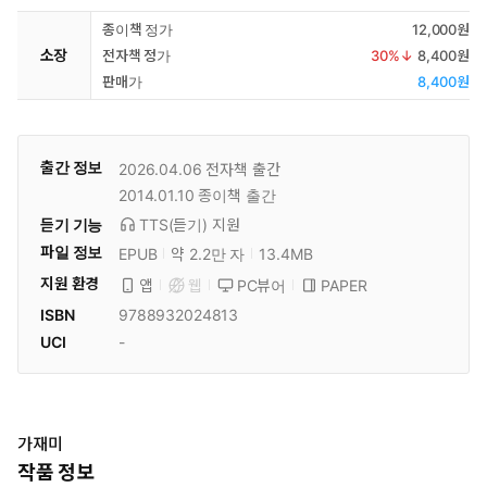
종이책 정가
12,000원
소장
전자책 정가
30
%↓
8,400원
판매가
8,400원
출간 정보
2026.04.06
전자책 출간
2014.01.10
종이책 출간
듣기 기능
TTS(듣기)
지원
파일 정보
EPUB
약 2.2만 자
13.4MB
지원 환경
PC뷰어
PAPER
앱
웹
ISBN
9788932024813
UCI
-
가재미
작품 정보