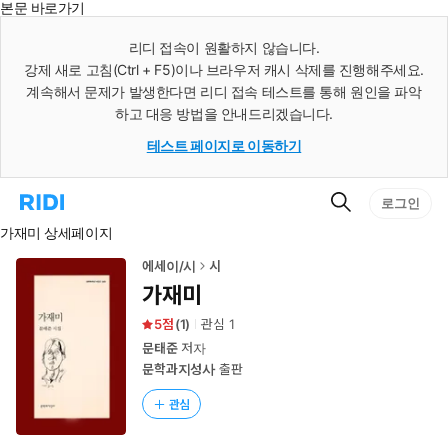
본문 바로가기
인
스
리디 접속이 원활하지 않습니다.
턴
강제 새로 고침(Ctrl + F5)이나 브라우저 캐시 삭제를 진행해주세요.
트
검
계속해서 문제가 발생한다면 리디 접속 테스트를 통해 원인을 파악
색
하고 대응 방법을 안내드리겠습니다.
테스트 페이지로 이동하기
검
리
로그인
색
디
가재미 상세페이지
홈
으
로
에세이/시
시
이
가재미
동
5
(
1
)
관심
1
문태준
저자
문학과지성사
출판
관심