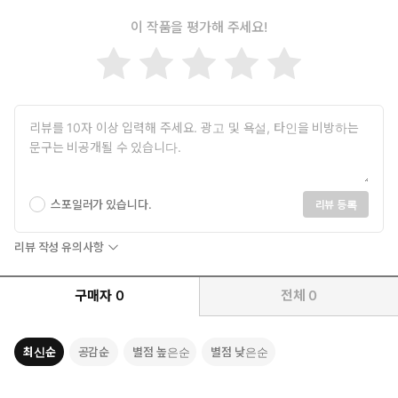
미』를 펼쳐 드는 순간 우리는, 그가 간직한 “젖었다 마른 벽처럼 마
르는/흉측한 웅덩이”에서 길어 올린 “황홀한 폐허”(「슬픈 샘이 하
이 작품을 평가해 주세요!
나 있다」) 속 지독한 서정과 깊은 통찰을 먼저 만나고, 이어 미처
우리가 의식지 못했던 삶의 결과 무늬, 흔적과 맞닥뜨리게 될 것이
다.
스포일러가 있습니다.
리뷰 등록
리뷰 작성 유의사항
구매자
0
전체
0
최신순
공감순
별점 높은순
별점 낮은순