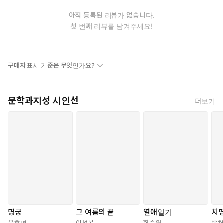
아직 등록된 리뷰가 없습니다.
첫 번째 리뷰를 남겨주세요!
구매자 표시 기준은 무엇인가요?
문학과지성 시인선
더보기
명궁
그 여름의 끝
열애일기
치
윤후명
이성복
한승원
박