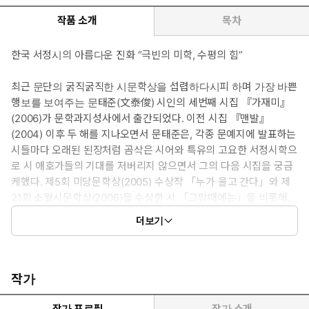
작품 소개
목차
한국 서정시의 아름다운 진화 “극빈의 미학, 수평의 힘”
최근 문단의 굵직굵직한 시문학상을 섭렵하다시피 하며 가장 바쁜
행보를 보여주는 문태준(文泰俊) 시인의 세번째 시집 『가재미』
(2006)가 문학과지성사에서 출간되었다. 이전 시집 『맨발』
(2004) 이후 두 해를 지나오면서 문태준은, 각종 문예지에 발표하는
시들마다 오래된 된장처럼 곰삭은 시어와 특유의 고요한 서정시학으
로 시 애호가들의 기대를 저버리지 않으면서 그의 다음 시집을 궁금
케했다. 제5회 미당문학상(2005) 수상작 「누가 울고 간다」와 제
21회 소월시문학상(2006)을 수상한 시 「그맘때에는」을 비롯해,
그간 발표해온 총 67편의 시가 4부로 나뉘어 이번 시집에 실렸다.
더보기
이번 시집의 표제작인 「가재미」 역시 지난해, 시인과 평론가 120
여 명이 참여해 뽑은 ‘문예지에 실린 가장 좋은 시’로 선정된 바 있다.
김소월과 백석, 그리고 박목월과 조지훈에게로 이어지는 한국 서정
시의 계보를 잇고 있다는 문단·평단의 부러움 섞인 상찬 속에 문태준
작가
은 2004~2005년 ‘문인들이 뽑은 가장 좋은 시인’으로 뽑히기도 했
다. 문명의 이기와 폭력에 짓눌린 개인의 상처 혹은 그것들을 철저히
작가 프로필
작가 소개