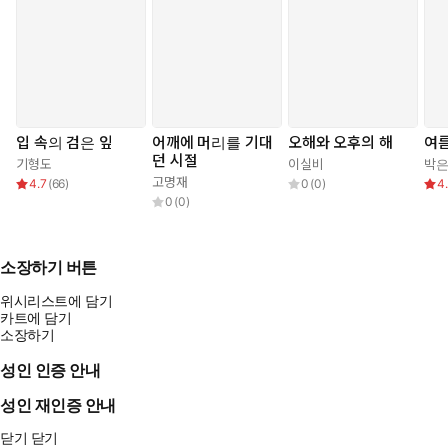
입 속의 검은 잎
어깨에 머리를 기대
오해와 오후의 해
여름
던 시절
기형도
이실비
박
고명재
4.7
(
66
)
0
(
0
)
4
0
(
0
)
소장하기 버튼
위시리스트에 담기
카트에 담기
소장하기
성인 인증 안내
성인 재인증 안내
닫기
닫기