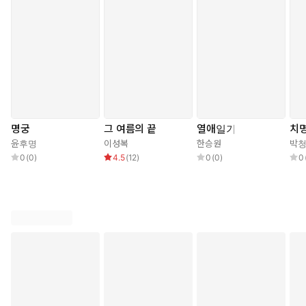
명궁
그 여름의 끝
열애일기
치
윤후명
이성복
한승원
박
0
(
0
)
4.5
(
12
)
0
(
0
)
0