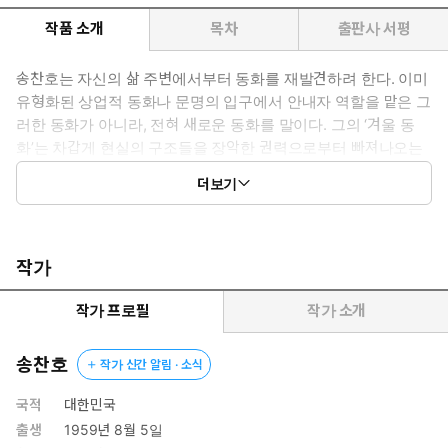
작품 소개
목차
출판사 서평
송찬호는 자신의 삶 주변에서부터 동화를 재발견하려 한다. 이미
유형화된 상업적 동화나 문명의 입구에서 안내자 역할을 맡은 그
러한 동화가 아니라, 전혀 새로운 동화를 말이다. 그의 ‘겨울 동
화’는 차갑게 현실의 구조들을 장악한 권력으로부터 빠져나오는
길을 가르쳐주고 있다. 그리고 자연의 무서운 기세를 불러오고
더보기
있다.
작가
작가 프로필
작가 소개
송찬호
작가 신간 알림 · 소식
국적
대한민국
출생
1959년 8월 5일