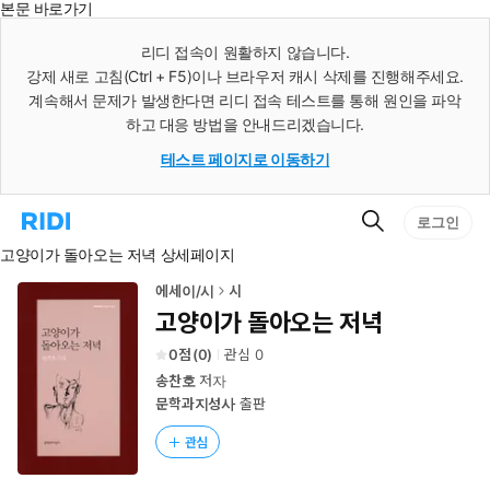
본문 바로가기
인
스
리디 접속이 원활하지 않습니다.
턴
강제 새로 고침(Ctrl + F5)이나 브라우저 캐시 삭제를 진행해주세요.
트
검
계속해서 문제가 발생한다면 리디 접속 테스트를 통해 원인을 파악
색
하고 대응 방법을 안내드리겠습니다.
테스트 페이지로 이동하기
검
리
로그인
색
디
고양이가 돌아오는 저녁 상세페이지
홈
으
로
에세이/시
시
이
고양이가 돌아오는 저녁
동
0
(
0
)
관심
0
송찬호
저자
문학과지성사
출판
관심