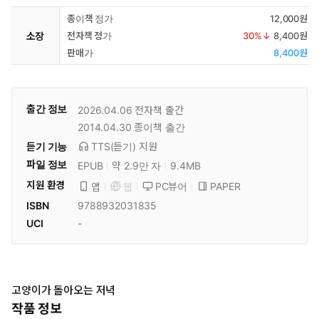
종이책 정가
12,000원
소장
전자책 정가
30
%↓
8,400원
판매가
8,400원
출간 정보
2026.04.06
전자책 출간
2014.04.30
종이책 출간
듣기 기능
TTS(듣기)
지원
파일 정보
EPUB
약 2.9만 자
9.4MB
지원 환경
PC뷰어
PAPER
앱
웹
ISBN
9788932031835
UCI
-
고양이가 돌아오는 저녁
작품 정보