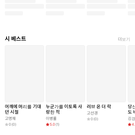
시 베스트
더보기
어깨에 머리를 기대
누군가를 이토록 사
러브 온 더 락
당
던 시절
랑한 적
도
고선경
작
고명재
이병률
김
0
(
0
)
0
(
0
)
5.0
(
1
)
4