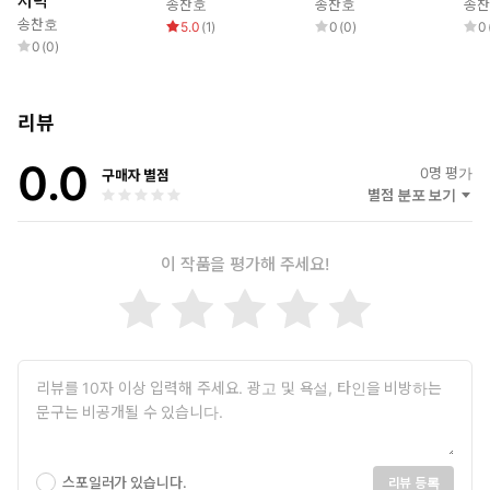
저녁
송찬호
송찬호
송
송찬호
5.0
(
1
)
0
(
0
)
0
0
(
0
)
리뷰
0.0
0
명 평가
구매자 별점
별점 분포 보기
이 작품을 평가해 주세요!
스포일러가 있습니다.
리뷰 등록