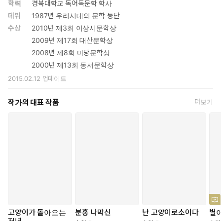
학력
경북대학교 독어독문학 학사
데뷔
1987년 우리시대의 문학 등단
수상
2010년 제3회 이상시문학상
2009년 제17회 대산문학상
2008년 제8회 마당문학상
2000년 제13회 동서문학상
2015.02.12
업데이트
작가의 대표 작품
더보기
고양이가 돌아오는
분홍 나막신
난 고양이로소이다
별이