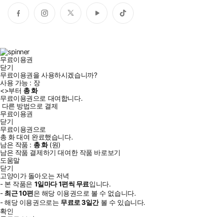
페
인
트
유
틱
이
스
위
튜
톡
스
타
터
브
북
그
램
무료이용권
닫기
무료이용권을 사용하시겠습니까?
사용 가능 :
장
<
>부터
총
화
무료이용권으로 대여합니다.
다른 방법으로 결제
무료이용권
닫기
무료이용권으로
총
화
대여 완료했습니다.
남은 작품 :
총
화
(
원)
남은 작품 결제하기
대여한 작품 바로보기
도움말
닫기
고양이가 돌아오는 저녁
- 본 작품은
1일
마다
1
편씩 무료
입니다.
-
최근
10편
은 해당 이용권으로 볼 수 없습니다.
- 해당 이용권으로는
무료로
3일
간
볼 수 있습니다.
확인