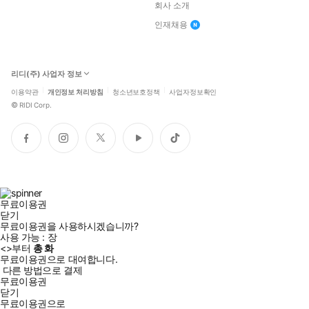
회사 소개
인재채용
리디(주) 사업자 정보
이용약관
개인정보 처리방침
청소년보호정책
사업자정보확인
©
RIDI Corp.
페
인
트
유
틱
이
스
위
튜
톡
스
타
터
브
북
그
램
무료이용권
닫기
무료이용권을 사용하시겠습니까?
사용 가능 :
장
<
>부터
총
화
무료이용권으로 대여합니다.
다른 방법으로 결제
무료이용권
닫기
무료이용권으로