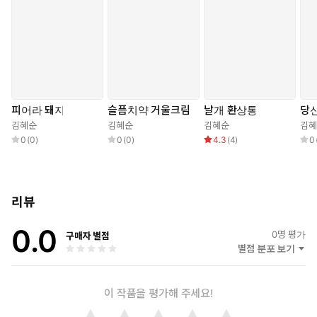
이 부담스러워하던 그의 시세계는 비로소 문단의 공인을 받는다. 20
19년 캐나다의 권위 있는 문학상인 그리핀 시 문학상(Griffin Poetr
y Prize)를 수상했다.
피어라 돼지
슬픔치약 거울크림
날개 환상통
당신
김혜순
김혜순
김혜순
김혜
0
(
0
)
0
(
0
)
4.3
(
4
)
0
리뷰
0.0
0
명 평가
구매자 별점
별점 분포 보기
이 작품을 평가해 주세요!