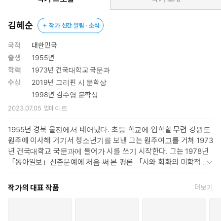
인류’의 탄생을 목격할 수 있었다. 이렇게, 관습적으로 해석돼온
한국 여성시의 풍경과 문법을 비틀고 타파한 이가 김혜순이며,
김혜순
작가 신간 알림 · 소식
그리하여 김혜순의 시는 1980년대 이후 한국 시에서 강력한 미
학적 동력으로 자리매김했다. “김혜순이라는 이름은 하나의 시
국적
대한민국
학이며, 김혜순 시학은 하나의 공화국”으로서, “동시대의 여성
출생
1955년
시인들이 김혜순 공화국의 시민이었으며, 특히 2000년대 젊은
학력
1973년 건국대학교 국문과
시인들의 언술 방식과 김혜순 시학의 상관성은 더욱 긴밀”(이광
수상
2019년 그리핀 시 문학상
호, 문학평론가)하다고 말해지는 이유가 바로 여기에 있다. 멈추
1998년 김수영 문학상
지 않는 상상적 에너지로 좀처럼 자기 반복이라곤 허용하지 않는
2023.07.05
업데이트
놀라운 집중력을 발휘하며 매번 다른 목소리를 내온 김혜순은 이
번 시집에서 “세상의 모든 약한 존재자들을, 죽음과 부활을, 사랑
1955년 경북 울진에서 태어났다. 초등 학교에 입학할 무렵 강원도
과 욕망을, 성과 식(食)을 제 몸에 구현한 ‘다면체-돼지”(권혁웅, 문
원주에 이사해 거기서 청소년기를 보낸 그는 원주여고를 거쳐 1973
학평론가)의 몸과 입을 빌려 우리가 발 딛고 선 이 땅, 이 세계의 부
년 건국대학교 국문과에 들어가 시를 쓰기 시작한다. 그는 1978년
패와 폭력, 비참과 오욕의 현실을 거침없이 비판한다. “붉은 물감처
「동아일보」신춘문예에 처음 써 본 평론 「시와 회화의 미학적 교
럼, 세계를 핏빛으로 물들이는 돼지들의, 돼지들을 위한, 돼지들에
류」가 입선하고, 이어 1979년 「문학과 지성」에 「담배를 피우는
의한 장엄한 비창”(조재룡, 문학평론가)으로서, 시집 『피어라 돼
시인」,「도솔가」등의 시를 발표하며 정식으로 문단에 나온다. 대
작가의 대표 작품
더보기
지』는 허섭스레기처럼 너덜너덜해진 우리 삶과 사회를 때로는 조
학 졸업 뒤 「평민사」와 「문장」의 편집부에서 일하던 그는 1993
롱과 유머로, 때로는 격렬한 아픔으로 통과하며 “시를 가동”한다.
년 「김수영 시 연구」라는 논문으로 문학 박사 학위를 받는다. 그는
1998년 '김수영 문학상'을 받음으로써, 낯설고 이색적이어서 사람들