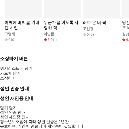
어깨에 머리를 기대
누군가를 이토록 사
러브 온 더 락
당
던 시절
랑한 적
도
고선경
작
고명재
이병률
김
0
(
0
)
0
(
0
)
5.0
(
1
)
4
소장하기 버튼
위시리스트에 담기
카트에 담기
소장하기
성인 인증 안내
성인 재인증 안내
닫기
닫기
성인 인증 안내
성인 재인증 안내
청소년보호법에 따라 성인 인증은 1년간
유효하며, 기간이 만료되어 재인증이 필요합니다.