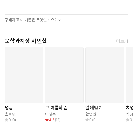
구매자 표시 기준은 무엇인가요?
문학과지성 시인선
더보기
명궁
그 여름의 끝
열애일기
치
윤후명
이성복
한승원
박
0
(
0
)
4.5
(
12
)
0
(
0
)
0