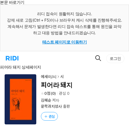
본문 바로가기
인
스
리디 접속이 원활하지 않습니다.
턴
강제 새로 고침(Ctrl + F5)이나 브라우저 캐시 삭제를 진행해주세요.
트
검
계속해서 문제가 발생한다면 리디 접속 테스트를 통해 원인을 파악
색
하고 대응 방법을 안내드리겠습니다.
테스트 페이지로 이동하기
검
리
로그인
색
디
피어라 돼지 상세페이지
홈
으
로
에세이/시
시
이
피어라 돼지
동
0
(
0
)
관심
0
김혜순
저자
문학과지성사
출판
관심