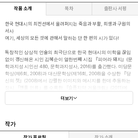
작품 소개
목차
출판사 서평
한국 현대시의 최전선에서 울려퍼지는 죽음과 부활, 희생과 구원의
서사
여기, 세상의 모든 것에 관해서 말하는 단 한 편의 시가 있다!
독창적인 상상적 언술의 최극단으로 한국 현대시의 미학을 끊임
없이 갱신해온 시인 김혜순이 열한번째 시집 『피어라 돼지』(문
학과지성 시인선 480, 문학과지성사, 2016)를 출간했다. 미당문
학상(제6회, 2008)과 대산문학상(제16회, 2008)을 수상한 『당
신의 첫』(2008)에서 강렬한 이미지와 메시지를 한데 추동하는
장시 「맨홀 인류」를 수록한 『슬픔치약 거울크림』(2011)에
이르기까지, 김혜순의 시 세계는 시적 화자 스스로 몸이 부서지
더보기
고 변화하며 격렬한 이미지의 연쇄를 이끌어내는 동시에 몸서리
치는 파동으로서의 몸-리듬 혹은 몸-소리라는 새로운 시-언어를
발견/발명하는 데 전력을 다해왔다. 김혜순의 시를 통해 우리는
산/죽은 채로 남성 중심의 지배적 상징질서의 역사가 휘둘러온 폭
작가
력에 맞서는 ‘모래 여자’의 몸-비명을 들었고, 악취로 진동하는
‘전 세계의 쓰레기와 쥐들’이 투척된 구멍 속에서 분출하는 ‘맨홀
작가 프로필
작가 소개