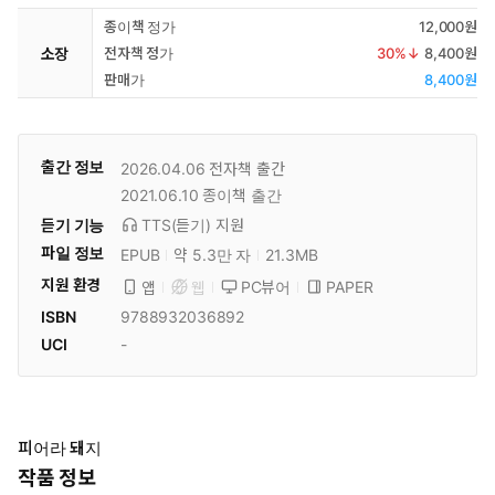
종이책 정가
12,000원
소장
전자책 정가
30
%↓
8,400원
판매가
8,400원
출간 정보
2026.04.06
전자책 출간
2021.06.10
종이책 출간
듣기 기능
TTS(듣기)
지원
파일 정보
EPUB
약 5.3만 자
21.3MB
지원 환경
PC뷰어
PAPER
앱
웹
ISBN
9788932036892
UCI
-
피어라 돼지
작품 정보