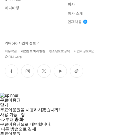
회사
리디바탕
회사 소개
인재채용
리디(주) 사업자 정보
이용약관
개인정보 처리방침
청소년보호정책
사업자정보확인
©
RIDI Corp.
페
인
트
유
틱
이
스
위
튜
톡
스
타
터
브
북
그
램
무료이용권
닫기
무료이용권을 사용하시겠습니까?
사용 가능 :
장
<
>부터
총
화
무료이용권으로 대여합니다.
다른 방법으로 결제
무료이용권