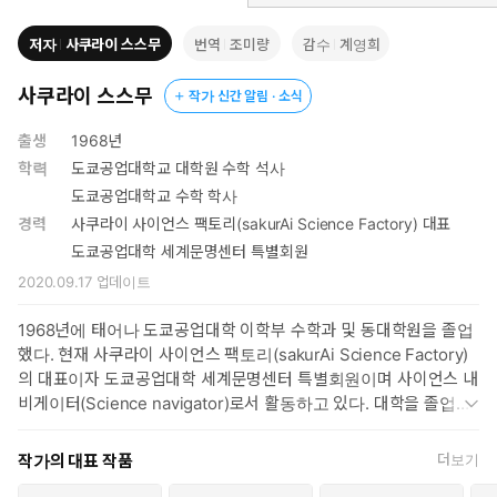
지까지 누구나 즐길 수 있어 강연으로 큰 인기를 얻고 있는 그의
이런 라이브 쇼는 보는 사람의 세계관을 바꾸는 것으로 호평을 얻
저자
사쿠라이 스스무
번역
조미량
감수
계영희
고 있다. 『재밌어서 밤새읽는 수학 이야기』는 저자가 이런 다양
한 활동과 일선에서 수학을 가르치면서 고르고 골라 정리해온 수
사쿠라이 스스무
작가 신간 알림 · 소식
학적 지식들로, 교과서로만 보는 ‘죽은 수학’이 아니라 살아숨쉬는
생생한 수학의 풍경들을 담아낸 책이다.
출생
1968년
이 책은 방정식, 인수분해, 로그, 무리수 등 교과서에서 만날 수 있는
학력
도쿄공업대학교 대학원 수학 석사
여러 수학적 지식들을 재미있는 이야기들을 통해 설명하면서, 수학
도쿄공업대학교 수학 학사
의 재미와 수학이 필요한 이유, 수학의 아름다움을 독자들에게 전하
경력
사쿠라이 사이언스 팩토리(sakurAi Science Factory) 대표
고 있다. ‘재미있고 살아있는 수학 이야기’들을 따라가다 보면 ‘어렵
도쿄공업대학 세계문명센터 특별회원
고 필요없어 보였던 수학’은 어느새 흥미로운 세상이 되고, 그 속에서
2020.09.17
업데이트
수학의 가치와 그 즐거움을 발견하게 된다.
1968년에 태어나 도쿄공업대학 이학부 수학과 및 동대학원을 졸업
했다. 현재 사쿠라이 사이언스 팩토리(sakurAi Science Factory)
의 대표이자 도쿄공업대학 세계문명센터 특별회원이며 사이언스 내
비게이터(Science navigator)로서 활동하고 있다. 대학을 졸업하
기 전부터 학원 강사를 하면서 주변의 친숙한 대상이나 수학자들의
인간 드라마를 통해 수학의 즐거움과 아름다움을 전하는 ‘사이언스
작가의 대표 작품
더보기
엔터테인먼트’ 활동을 전개했다. 2000년부터 시작한 강연으로 일본