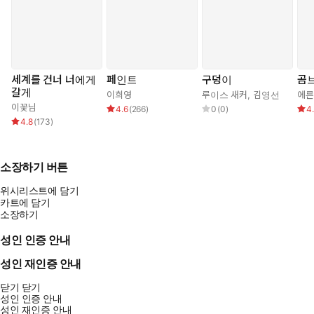
세계를 건너 너에게
페인트
구덩이
곰
갈게
이희영
루이스 새커
,
김영선
이꽃님
4.6
(
266
)
0
(
0
)
4
4.8
(
173
)
소장하기 버튼
위시리스트에 담기
카트에 담기
소장하기
성인 인증 안내
성인 재인증 안내
닫기
닫기
성인 인증 안내
성인 재인증 안내