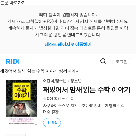
본문 바로가기
인
스
리디 접속이 원활하지 않습니다.
턴
강제 새로 고침(Ctrl + F5)이나 브라우저 캐시 삭제를 진행해주세요.
트
검
계속해서 문제가 발생한다면 리디 접속 테스트를 통해 원인을 파악
색
하고 대응 방법을 안내드리겠습니다.
테스트 페이지로 이동하기
검
리
로그인
색
디
재밌어서 밤새 읽는 수학 이야기 상세페이지
홈
으
로
어린이/청소년
청소년
이
재밌어서 밤새 읽는 수학 이야기
동
0
(
0
)
관심
0
사쿠라이 스스무
저자
조미량
번역
계영희
감수
더숲
출판
관심