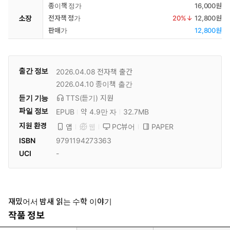
종이책 정가
16,000원
소장
전자책 정가
20
%↓
12,800원
판매가
12,800원
출간 정보
2026.04.08
전자책 출간
2026.04.10
종이책 출간
듣기 기능
TTS(듣기)
지원
파일 정보
EPUB
약 4.9만 자
32.7MB
지원 환경
PC뷰어
PAPER
앱
웹
ISBN
9791194273363
UCI
-
재밌어서 밤새 읽는 수학 이야기
작품 정보