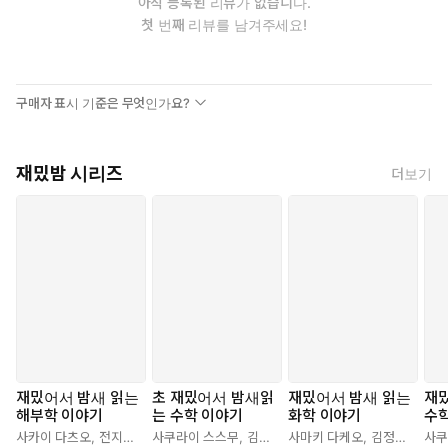
아직 등록된 리뷰가 없습니다.
첫 번째 리뷰를 남겨주세요!
구매자 표시 기준은 무엇인가요?
재밌밤 시리즈
더보기
재밌어서 밤새 읽는
초 재밌어서 밤새읽
재밌어서 밤새 읽는
재
해부학 이야기
는 수학 이야기
화학 이야기
수
사카이 다츠오
,
전지혜
,
박경한
사쿠라이 스스무
,
김정환
,
사마키 다케오
계영희
,
김정환
,
황영
사쿠