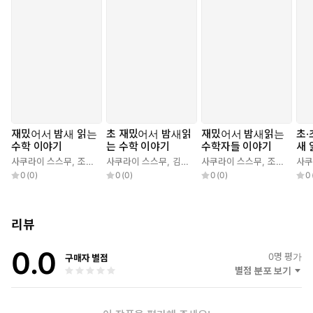
전역에 큰 반향을 불러일으키면서 텔레비전 출연뿐 아니라 신문과
잡지에도 오르내리는 등 화제를 모았으며, 지금도 여전히 수학의 낭
만을 탐험하고 있다. 지은 책으로 『수학에서 발견한 일본의 미
(美)』, 『인도식 계산암산학습법』, 『2112년 9월 3일, 도라에몬
이 진짜 탄생한다!』, 『천재들이 사랑한 아름다운 수식』, 『감동
하는 수학』『두근두근 수학섬의 비밀』등이 있다.
재밌어서 밤새 읽는
초 재밌어서 밤새읽
재밌어서 밤새읽는
초·
수학 이야기
는 수학 이야기
수학자들 이야기
새 
기
사쿠라이 스스무
,
조미량
,
사쿠라이 스스무
계영희
,
김정환
,
사쿠라이 스스무
계영희
,
조미량
,
사쿠
계
0
(
0
)
0
(
0
)
0
(
0
)
0
리뷰
0.0
0
명 평가
구매자 별점
별점 분포 보기