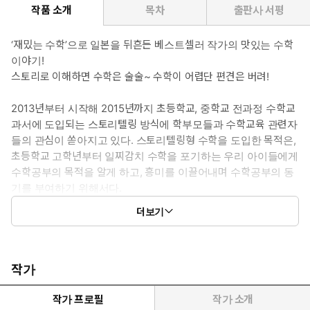
작품 소개
목차
출판사 서평
‘재밌는 수학’으로 일본을 뒤흔든 베스트셀러 작가의 맛있는 수학
이야기!
스토리로 이해하면 수학은 술술~ 수학이 어렵단 편견은 버려!
2013년부터 시작해 2015년까지 초등학교, 중학교 전과정 수학교
과서에 도입되는 스토리텔링 방식에 학부모들과 수학교육 관련자
들의 관심이 쏟아지고 있다. 스토리텔링형 수학을 도입한 목적은,
초등학교 고학년부터 일찌감치 수학을 포기하는 우리 아이들에게
수학공부의 목적을 알게 하고, 흥미를 이끌어내며 수학공부의 동
기를 부여하기 위해서다.
『재밌어서 밤새읽는 수학 이야기』는 이러한 흐름에 발맞춰 출간
더보기
된 책으로, 일상에서 만나는 다양한 소재들을 바탕으로 수학을 좀
더 친근하게 느끼고 수학공부를 재미있고 즐겁게 배울 수 있는 책
이다. 이 책의 저자는 ‘재밌는 수학’ ‘경이로움과 감동을 전하는 수
학’ 강연으로 잘 알려져 있는 명강사이자 베스트셀러 작가로, 대학
작가
교 재학시절부터 청소년들에게 수학과 물리를 즐겁고 알기 쉽게
가르치는 강사로 이름을 알리기 시작했다. 초등학생부터 할아버
작가 프로필
작가 소개