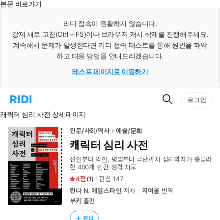
본문 바로가기
인
스
리디 접속이 원활하지 않습니다.
턴
강제 새로 고침(Ctrl + F5)이나 브라우저 캐시 삭제를 진행해주세요.
트
검
계속해서 문제가 발생한다면 리디 접속 테스트를 통해 원인을 파악
색
하고 대응 방법을 안내드리겠습니다.
테스트 페이지로 이동하기
검
리
로그인
색
디
캐릭터 심리 사전 상세페이지
홈
으
로
인문/사회/역사
예술/문화
이
캐릭터 심리 사전
동
선인부터 악인, 평범부터 극단까지 심리학자가 총망라
한 400개 인간 성격 지도
4
(
1
)
관심
147
린다 N. 에델스타인
저자
지여울
번역
부키
출판
관심