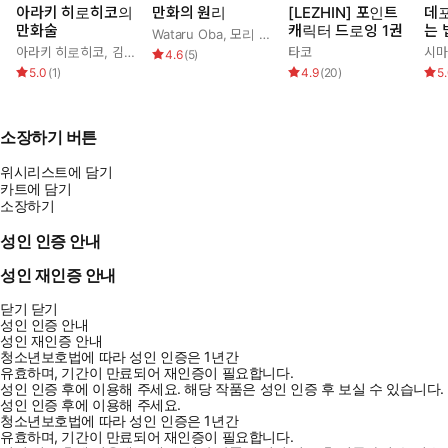
아라키 히로히코의
만화의 원리
[LEZHIN] 포인트
데
만화술
캐릭터 드로잉 1권
는 
Wataru Oba
,
모리 카오루
,
이리에 아키
미니
아라키 히로히코
,
김부장
타코
시마
4.6
(
5
)
연
5.0
(
1
)
4.9
(
20
)
5
소장하기 버튼
위시리스트에 담기
카트에 담기
소장하기
성인 인증 안내
성인 재인증 안내
닫기
닫기
성인 인증 안내
성인 재인증 안내
청소년보호법에 따라 성인 인증은 1년간
유효하며, 기간이 만료되어 재인증이 필요합니다.
성인 인증 후에 이용해 주세요.
해당 작품은 성인 인증 후 보실 수 있습니다.
성인 인증 후에 이용해 주세요.
청소년보호법에 따라 성인 인증은 1년간
유효하며, 기간이 만료되어 재인증이 필요합니다.