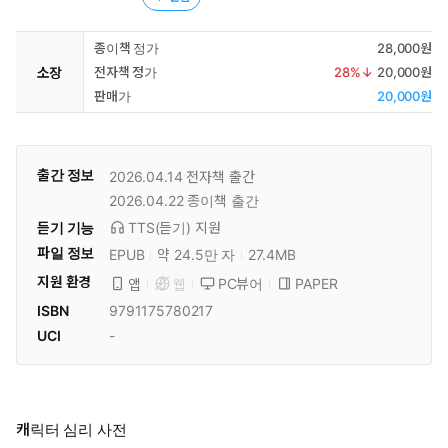
종이책 정가
28,000원
소장
전자책 정가
28
%↓
20,000원
판매가
20,000원
출간 정보
2026.04.14
전자책 출간
2026.04.22
종이책 출간
듣기 기능
TTS(듣기)
지원
파일 정보
EPUB
약 24.5만 자
27.4MB
지원 환경
PC뷰어
PAPER
앱
웹
ISBN
9791175780217
UCI
-
캐릭터 심리 사전