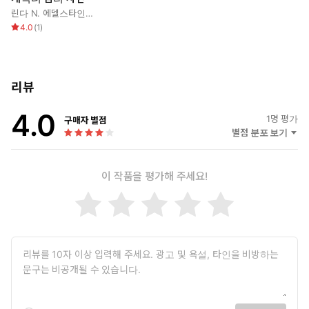
린다 N. 에델스타인
,
지여울
4.0
(
1
)
리뷰
4.0
1
명 평가
구매자 별점
별점 분포 보기
이 작품을 평가해 주세요!