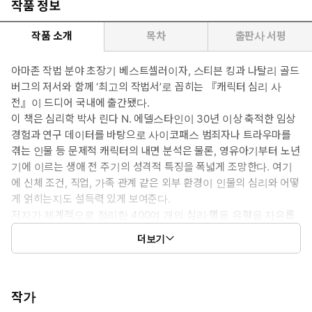
작품 정보
작품 소개
목차
출판사 서평
아마존 작법 분야 초장기 베스트셀러이자, 스티븐 킹과 나탈리 골드
버그의 저서와 함께 ‘최고의 작법서’로 꼽히는 『캐릭터 심리 사
전』이 드디어 국내에 출간됐다.
이 책은 심리학 박사 린다 N. 에델스타인이 30년 이상 축적한 임상
경험과 연구 데이터를 바탕으로 사이코패스 범죄자나 트라우마를
겪는 인물 등 문제적 캐릭터의 내면 분석은 물론, 영유아기부터 노년
기에 이르는 생애 전 주기의 성격적 특징을 폭넓게 조망한다. 여기
에 신체 조건, 직업, 가족 관계 같은 외부 환경이 인물의 심리와 어떻
게 얽히는지도 설득력 있게 보여준다.
저자가 체계적으로 정리한 400여 개의 심리·행동 유형을 자유롭
게 조합하다 보면 캐릭터는 어느새 한층 더 다층적인 인물이 되어
더보기
있을 것이다. 이제 작가는 여러 심리학 이론서나 작법서를 찾아
헤맬 필요가 없다. 생동감 넘치는 캐릭터 구축이 목표라면, 이 책
하나로 충분하다.
작가