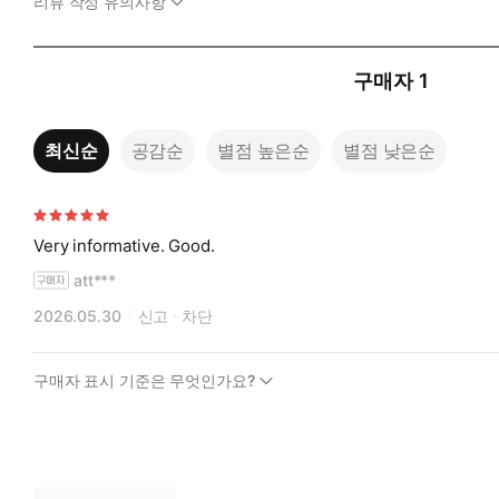
리뷰 작성 유의사항
구매자
1
최신순
공감순
별점 높은순
별점 낮은순
Very informative. Good.
att***
2026.05.30
신고
차단
구매자 표시 기준은 무엇인가요?