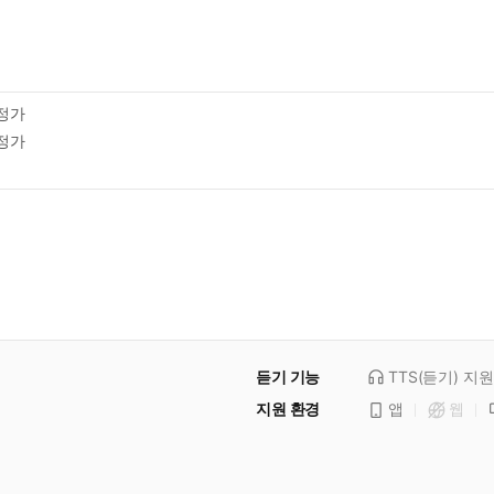
정가
정가
듣기 기능
TTS(듣기)
지원
지원 환경
앱
웹