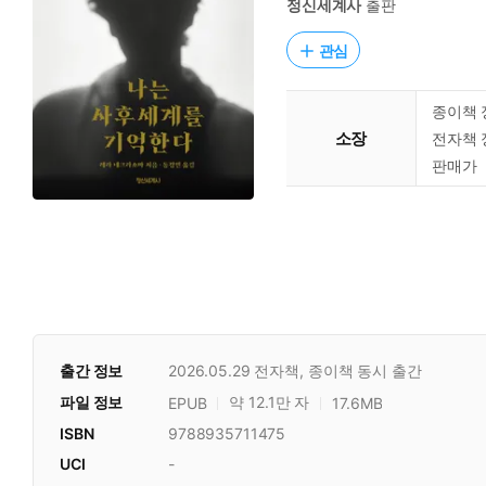
정신세계사
출판
관심
종이책 
소장
전자책 
판매가
출간 정보
2026.05.29
전자책, 종이책 동시 출간
파일 정보
약 12.1만 자
EPUB
17.6MB
ISBN
9788935711475
UCI
-