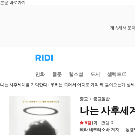
본문 바로가기
계속해서 문제
리
디
홈
으
만화
웹툰
웹소설
도서
셀렉트
로
이
나는 사후세계를 기억한다 : 우리는 죽어서 어디로 가며 왜 돌아오는가 상
동
종교
종교일반
나는 사후세계
5
(
2
)
관심
0
레라 네크라소바
저자
동경