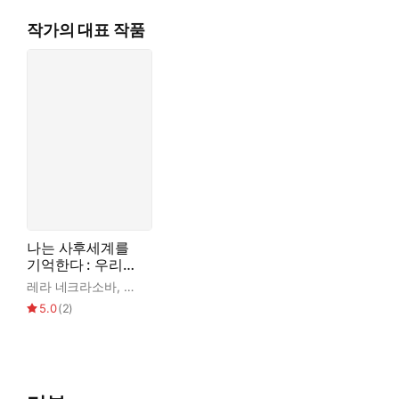
작가의 대표 작품
나는 사후세계를
기억한다 : 우리는
죽어서 어디로 가
레라 네크라소바
,
동경민
며 왜 돌아오는가
5.0
(
2
)