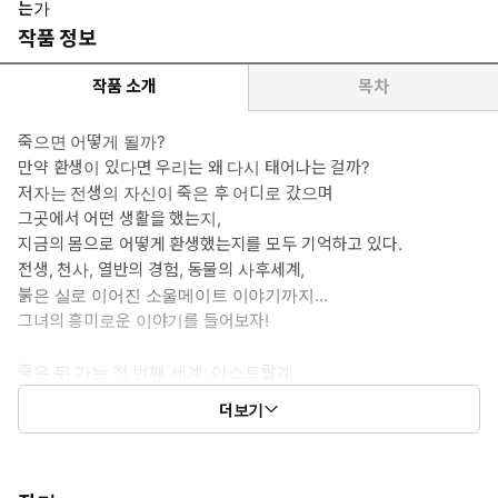
는가
작품 정보
작품 소개
목차
죽으면 어떻게 될까?
만약 환생이 있다면 우리는 왜 다시 태어나는 걸까?
저자는 전생의 자신이 죽은 후 어디로 갔으며
그곳에서 어떤 생활을 했는지,
지금의 몸으로 어떻게 환생했는지를 모두 기억하고 있다.
전생, 천사, 열반의 경험, 동물의 사후세계,
붉은 실로 이어진 소울메이트 이야기까지…
그녀의 흥미로운 이야기를 들어보자!
죽은 뒤 가는 첫 번째 세계: 아스트랄계
이 책의 이야기는 미국 남부의 어느 시골 마을에 살던 남성의 죽음에
더보기
서부터 시작된다. 남성의 정체는 바로, 책의 저자인 레라의 전생이
다. 죽음을 통해 육신에서 벗어난 이 남성은 여러 겹의 영적 몸 중 하
나인 아스트랄체 상태로 존재하게 된다. 아스트랄체는 아스트랄계라