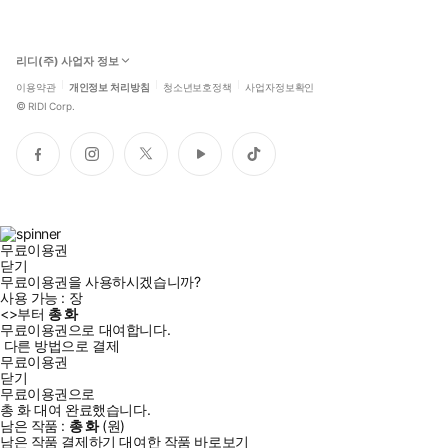
리디(주) 사업자 정보
이용약관
개인정보 처리방침
청소년보호정책
사업자정보확인
©
RIDI Corp.
페
인
트
유
틱
이
스
위
튜
톡
스
타
터
브
북
그
램
무료이용권
닫기
무료이용권을 사용하시겠습니까?
사용 가능 :
장
<
>부터
총
화
무료이용권으로 대여합니다.
다른 방법으로 결제
무료이용권
닫기
무료이용권으로
총
화
대여 완료했습니다.
남은 작품 :
총
화
(
원)
남은 작품 결제하기
대여한 작품 바로보기