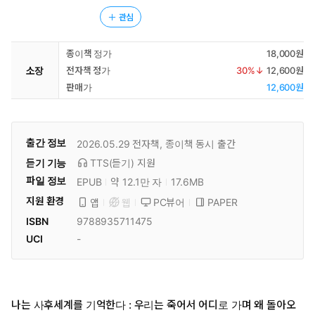
관심
종이책 정가
18,000원
소장
전자책 정가
30
%↓
12,600원
판매가
12,600원
출간 정보
2026.05.29
전자책, 종이책 동시 출간
듣기 기능
TTS(듣기)
지원
파일 정보
EPUB
약 12.1만 자
17.6MB
지원 환경
PC뷰어
PAPER
앱
웹
ISBN
9788935711475
UCI
-
나는 사후세계를 기억한다 : 우리는 죽어서 어디로 가며 왜 돌아오