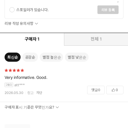
스포일러가 있습니다.
리뷰 등록
리뷰 작성 유의사항
구매자
1
전체
1
최신순
공감순
별점 높은순
별점 낮은순
Very informative. Good.
att***
댓글
0
0
2026.05.30
신고
차단
구매자 표시 기준은 무엇인가요?