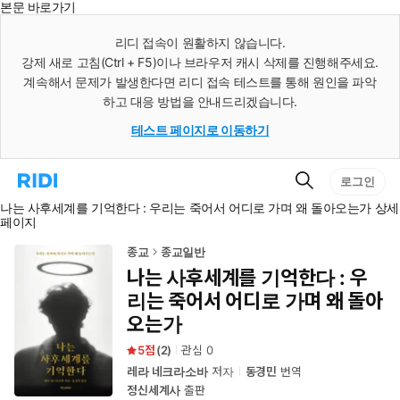
본문 바로가기
인
스
리디 접속이 원활하지 않습니다.
턴
강제 새로 고침(Ctrl + F5)이나 브라우저 캐시 삭제를 진행해주세요.
트
검
계속해서 문제가 발생한다면 리디 접속 테스트를 통해 원인을 파악
색
하고 대응 방법을 안내드리겠습니다.
테스트 페이지로 이동하기
검
리
로그인
색
디
나는 사후세계를 기억한다 : 우리는 죽어서 어디로 가며 왜 돌아오는가 상세
홈
페이지
으
로
이
종교
종교일반
동
나는 사후세계를 기억한다 : 우
리는 죽어서 어디로 가며 왜 돌아
오는가
5
(
2
)
관심
0
레라 네크라소바
저자
동경민
번역
정신세계사
출판