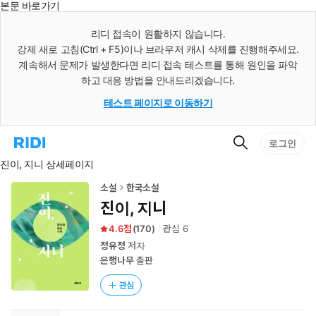
본문 바로가기
인
스
리디 접속이 원활하지 않습니다.
턴
강제 새로 고침(Ctrl + F5)이나 브라우저 캐시 삭제를 진행해주세요.
트
검
계속해서 문제가 발생한다면 리디 접속 테스트를 통해 원인을 파악
색
하고 대응 방법을 안내드리겠습니다.
테스트 페이지로 이동하기
검
리
로그인
색
디
진이, 지니 상세페이지
홈
으
로
소설
한국소설
이
진이, 지니
동
4.6
(
170
)
관심
6
정유정
저자
은행나무
출판
관심