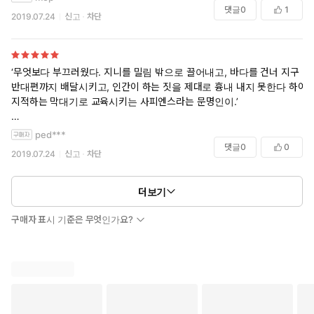
어울리지 않은 옷을 입고 있는 작가를 보는 듯한 느낌아 아쉽다.
소재, 세심하고 자세하게 짜여진 스토리에 매번 감탄했고 저 자신의 인생
댓글
0
1
2019.07.24
신고
차단
을 돌아보게 하는 작품이라 마음에 잘 새겨 두고 있었는데 이번 신작도 전
작들에 못지 않은 필력으로 큰 감동을 받았습니다. 특유의 짧은 문체와 정
확한 전달력으로 깊게 몰입한 채로 빠르게 잘 읽혔고요.
‘무엇보다 부끄러웠다. 지니를 밀림 밖으로 끌어내고, 바다를 건너 지구
기존 작품들은 사람들이 생각하고 싶지 않아하는 부분들을 콕 찝어 불편
반대편까지 배달시키고, 인간이 하는 짓을 제대로 흉내 내지 못한다 하여
함과 어두움, 무거움을 인정하고 받아들일 수 있게 도와주는 느낌이었다
지적하는 막대기로 교육시키는 사피엔스라는 문명인이.’
면 이번 작품은 다른 방법으로 조금 더 감성적이고 부드럽게 다가오는 기
분이네요. 결국 언제나 그렇듯이 작가님의 책을 읽으며 눈물을 흘리는 제
- 정유정, <진이, 지니>, 은행나무, 2019, 페이퍼프로 E_BOOK , 362쪽.
ped***
자신을 발견하면서 많은 생각이 떠오르네요. 정유정 작가님, 다양한 인간
댓글
0
0
2019.07.24
신고
차단
군상을 만나게 해 주고 살면서 겪어볼 수 없는 경험들을 간접적으로나마
기실 정유정 작가의 책을 많이 읽어보지는 못했다. <7년의 밤>을 좋은 기
체험할 수 있게 해 주셔서 항상 감사합니다!
회에 읽어 보았으나 소재가 마치 김영하 작가의 <살인자의 기억법> 같은
다소 무거운 내용이었기 때문인지 모르겠으나 이후 정유정 작가의 책을
더보기
부러 찾아 읽지는 않았던 것 같다. 서울국제도서전에서 처음 접하게 된 정
유정 작가의 신작 <진이, 지니>의 구입을 주저하며 고민하고 있다가 리
구매자 표시 기준은 무엇인가요?
디북스의 서평 이벤트를 핑계삼아 책을 구입해 읽었고, 완독 후 무어라 설
명하기 힘드나 다채로운 감정이 든다.
처음 킨샤샤에서 만난 지니를 구해주지 못하고 외면해야만 했던 진이의
죄책감, 그리고 해병대 할아버지의 ‘어이’ 혹은 ‘아이’라는 자신을 향한 부
름을 외면했던 민주의 죄책감이라는 감정은 그들이 ‘양심’을 지니고 있는,
그리고 진정 중요한 ‘가치’를 이미 알고 있다는 반증이기도 하다.