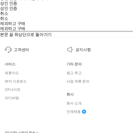
성인 인증
성인 인증
취소
취소
제외하고 구매
제외하고 구매
본문 끝
최상단으로 돌아가기
고객센터
공지사항
서비스
기타 문의
제휴카드
원고 투고
뷰어 다운로드
사업 제휴 문의
CP사이트
회사
리디바탕
회사 소개
인재채용
리디(주) 사업자 정보