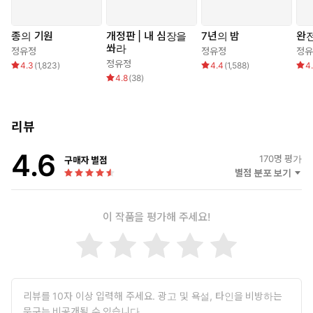
종의 기원
개정판 | 내 심장을
7년의 밤
완
쏴라
정유정
정유정
정유
정유정
4.3
(
1,823
)
4.4
(
1,588
)
4
4.8
(
38
)
리뷰
4.6
170
명 평가
구매자 별점
별점 분포 보기
이 작품을 평가해 주세요!