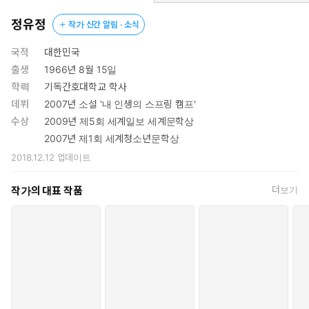
갑작스러운 교통사고 직후 보노보 ‘지니’와 하나가 되어버린 사
정유정
작가 신간 알림 · 소식
육사 진이는 찰나의 인연으로 다시 만나게 된 청년 백수 민주와
거래를 하고, 상황을 다시 원점으로 돌려놓기 위해 고군분투한
국적
대한민국
다. 이야기는 가장 절박한 상황 앞에서 성장하는 인간의 모습을
출생
1966년 8월 15일
통해 진정한 삶의 의미를 묻고, 진이(지니)와 민주의 시점을 넘나
학력
기독간호대학교 학사
들며 시공간을 면밀하게 장악한다. 빈틈없는 자료 조사로 판타지
데뷔
2007년 소설 '내 인생의 스프링 캠프'
마저 현실성 있게 그려낸 촘촘한 플롯, 독자를 단박에 사로잡는
수상
2009년 제5회 세계일보 세계문학상
흡인력과 속도감 넘치는 스토리까지 정유정 고유의 스타일은 건
2007년 제1회 세계청소년문학상
재하다.
2018.12.12
업데이트
인간을 인간답게 만드는 것은 타인의 고통에 공감하고 타자와의 관
작가의 대표 작품
더보기
계 속에서 발현되는 소통이다. 소설 속 진이와 민주가 보여주는 선택
은 그러한 소통과 공감이 가져온 선택이자, 정유정이 그려내고자 했
던 가장 섬세한 방식의 ‘자유의지’이다. 소설은 인간과 비인간, 삶과
죽음의 경계를 자유롭게 넘나들며 인간다움이, 인간의 자유의지가
어떻게 죽음의 두려움을 삶의 희망으로 치환하는지를 따뜻하고 섬세
한 시선으로 담아낸다. 성장소설과 스릴러를 거쳐 판타지까지. 책을
펼치는 순간 보이는 모든 문장 하나하나가 독자의 시선을 단단히 붙
들어 맨다.