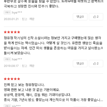
후반부로 갈수록 눈물을 참을 수 없었다. 트라우마를 따뜻하고 완벽하게
극복하고 성장한 진이와 민주가 좋았다.
hye***
댓글
0
2
2020.01.21
신고
차단
정유정 작가님의 신작 소설이라는 정보만 가지고 구매했는데 많은 생각
을 하게 만드는 책이었습니다. 어떻게 살 것인가. 유한한 생명인 죽음을
받아들이는 자세. 인간 외의 생물을 존중하는 마음을 가지고 살아왔는지
돌이켜 보았습니다.
hae***
댓글
0
2
2019.08.17
신고
차단
진짜 믿고 보는 정유정입니다.
영화 한편 보고 나온 것 같은 기분이예요.
상상력, 문장력, 재미, 감동 뭐든 기대이상입니다.
종의 기원, 7년의 밤도 좋았는데 개인적으로 이 작품이 가장 좋았습니다.
개인적으로 관심이 있었던 분야라 더 그랬던 것도 같고요.
sjv***