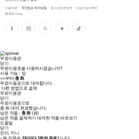
이용약관
개인정보 처리방침
청소년보호정책
사업자정보확인
©
RIDI Corp.
페
인
트
유
틱
이
스
위
튜
톡
스
타
터
브
북
그
램
무료이용권
닫기
무료이용권을 사용하시겠습니까?
사용 가능 :
장
<
>부터
총
화
무료이용권으로 대여합니다.
다른 방법으로 결제
무료이용권
닫기
무료이용권으로
총
화
대여 완료했습니다.
남은 작품 :
총
화
(
원)
남은 작품 결제하기
대여한 작품 바로보기
도움말
닫기
진이, 지니
- 본 작품은
1일
마다
1
편씩 무료
입니다.