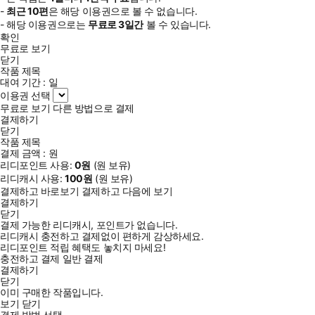
-
최근
10편
은 해당 이용권으로 볼 수 없습니다.
- 해당 이용권으로는
무료로
3일
간
볼 수 있습니다.
확인
무료로 보기
닫기
작품 제목
대여 기간 :
일
이용권 선택
무료로 보기
다른 방법으로 결제
결제하기
닫기
작품 제목
결제 금액 :
원
리디포인트 사용:
0
원
(
원 보유)
리디캐시 사용:
100
원
(
원 보유)
결제하고 바로보기
결제하고 다음에 보기
결제하기
닫기
결제 가능한 리디캐시, 포인트가 없습니다.
리디캐시 충전하고 결제없이 편하게 감상하세요.
리디포인트 적립 혜택도 놓치지 마세요!
충전하고 결제
일반 결제
결제하기
닫기
이미 구매한 작품입니다.
보기
닫기
결제 방법 선택