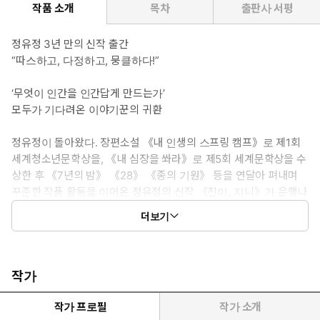
작품 소개
목차
출판사 서평
정유정 3년 만의 신작 출간
“따스하고, 다정하고, 뭉클하다!”
‘무엇이 인간을 인간답게 만드는가’
모두가 기다려온 이야기꾼의 귀환
정유정이 돌아왔다. 장편소설 《내 인생의 스프링 캠프》로 제1회
세계청소년문학상을, 《내 심장을 쏴라》로 제5회 세계문학상을 수
상한 후 《7년의 밤》 《28》 《종의 기원》 등을 연달아 펴내며
꾸준한 작품 활동을 이어온 정유정의 신작 《진이, 지니》가 은행나
무출판사에서 출간됐다. 많은 작품이 영미권을 비롯해 프랑스, 독
더보기
일, 일본 등 해외 20여 개국에서 번역·출판되어 전 세계 독자들의 사
랑을 받고 있는 작가 정유정. 3년 만에 선보이는 그녀의 신작은 놀라
움의 연속이다. ‘악의 3부작’이라고도 불리는 전작 《7년의 밤》
《28》 《종의 기원》이 인간 내면의 ‘어두운 숲’을 탐색하는 고도
작가
의 긴장감과 극한의 드라마를 그린 스릴러였다면, 이번 작품은 완전
히 새롭고, 경쾌하고, 자유롭다.
작가 프로필
작가 소개