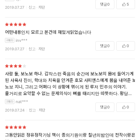
댓글
0
5
2019.07.27
신고
차단
어떤내용인지 모르고 본건데 재밌게읽었습니다
inv***
댓글
0
0
2019.07.27
신고
차단
사람 둘, 보노보 하나. 갑작스런 죽음의 순간에 보노보의 몸에 들어가게
된 사육사 진이, 학대와 치욕을 안겨준 호모 사피엔스에게 몸을 내어준 보
노보 지니, 그리고 어쩌다 이 상황에 엮이게 된 루저 민주의 이야기.
줄거리로 요약할 수 없는 문제의식이 뼈를 때리지만 따뜻하다. 황당무계
한 설정인데 핍진한 전개,끝까지 읽게 만드는 흡인력과 생생한 인물들이
nat***
밀고 당기는 힘이 대단하다.
댓글
0
0
2019.07.24
신고
차단
그는 이미 그리고 여전히 믿고 보는 작가, 늘 차기작이 기다려지는 작가인
것이다.
그동안읽은 정유정작가님 책이 종의기원이랑 칠년의밤인데 전작이랑은