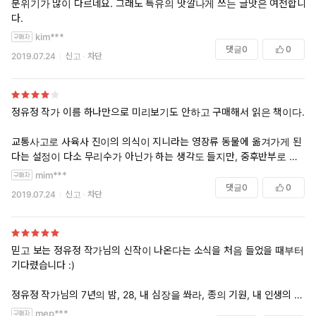
분위기가 많이 다르네요. 그래도 특유의 맛깔나게 쓰는 글맛은 여전합니
다.
kim***
댓글
0
0
2019.07.24
신고
차단
정유정 작가 이름 하나만으로 미리보기도 안하고 구매해서 읽은 책이다.
교통사고로 사육사 진이의 의식이 지니라는 영장류 동물에 옮겨가게 된
다는 설정이 다소 무리수가 아닌가 하는 생각도 들지만, 중후반부로 갈수
록 작가 특유의 흡인력으로 속도를 낼 수 있었다.
mim***
댓글
0
0
2019.07.24
신고
차단
<7년의 밤>, <종의 기원>과 같은 전작의 어두운 플롯이 주는 불편함과
달리, 책을 덮었을 때는 삶에 대한 고찰, 살아 있는 것들에 대한 사랑을 느
끼며 가슴이 뭉클해지기도 한다.
믿고 보는 정유정 작가님의 신작이 나온다는 소식을 처음 들었을 때부터
하지만 일부 SF적 설정으로 인해 이 맛도 저 맛도 아닌 애매함이 있고,
기다렸습니다 :)
남주인공 이름을 왜 '민주'로 했는지. 읽는 내내 여자라는 느낌때문에 흐
름을 방해했다.
정유정 작가님의 7년의 밤, 28, 내 심장을 쏴라, 종의 기원, 내 인생의 스
프링캠프를 모두 읽어 봤는데 작가님의 뛰어난 인물, 심리 묘사와 참신한
mep***