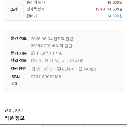
종이책 정가
18,000원
소장
전자책 정가
19
%↓
14,500원
판매가
14,500원
출간 정보
2026.06.04
전자책 출간
2019.07.01
종이책 출간
듣기 기능
TTS(듣기)
지원
파일 정보
EPUB
약 21.6만 자
22.4MB
지원 환경
PC뷰어
PAPER
앱
웹
ISBN
9791189982188
UCI
-
진이, 지니
작품 정보