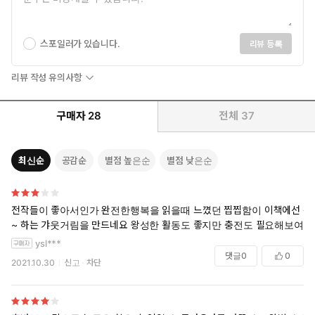
스포일러가 있습니다.
리뷰 등록
리뷰 작성 유의사항
구매자
28
전체
37
최신순
공감순
별점 높은순
별점 낮은순
전작들이 좋아서인가 완전한행복을 읽을때 느꼈던 찝찝함이 이책에선 음
~ 하는 갸웃거림을 만드네요 왕성한 활동도 좋지만 충전도 필요해보여요
ysl***
댓글
0
0
2021.10.30
신고
차단