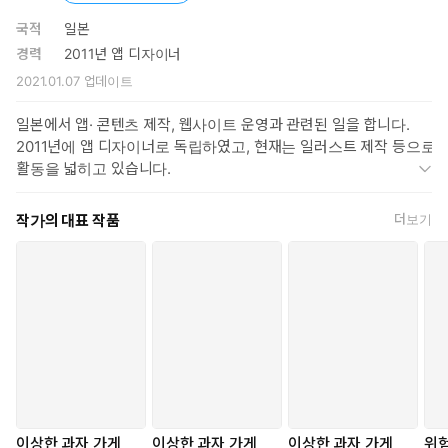
게 전천당』에서 보여주는 인간의 욕심, 행복, 올바른 가치관을
추구하는 권선징악의 내용은 대중적이며 보편적인 주제라서 아
국적
일본
이부터 어른까지 즐겁게 읽을 수 있습니다.
경력
2011년 앱 디자이너
2021.01.07
업데이트
일본에서 앱· 콘텐츠 제작, 웹사이트 운영과 관련된 일을 합니다.
2011년에 앱 디자이너로 독립하였고, 현재는 일러스트 제작 등으로
활동을 넓히고 있습니다.
작가의 대표 작품
더보기
이상한 과자 가게
이상한 과자 가게
이상한 과자 가게
위험