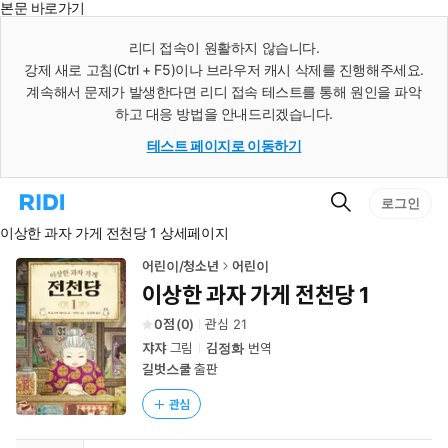
본문 바로가기
인
스
리디 접속이 원활하지 않습니다.
턴
강제 새로 고침(Ctrl + F5)이나 브라우저 캐시 삭제를 진행해주세요.
트
검
계속해서 문제가 발생한다면 리디 접속 테스트를 통해 원인을 파악
색
하고 대응 방법을 안내드리겠습니다.
테스트 페이지로 이동하기
검
리
로그인
색
디
이상한 과자 가게 전천당 1 상세페이지
홈
으
로
어린이/청소년
어린이
이
이상한 과자 가게 전천당 1
동
0
(
0
)
관심
21
쟈쟈
그림
김정화
번역
길벗스쿨
출판
관심