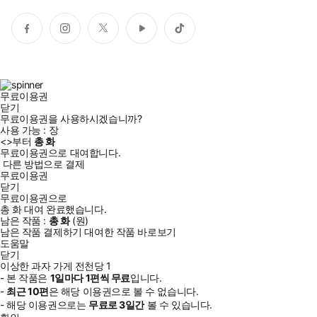
페
인
트
유
틱
이
스
위
튜
톡
스
타
터
브
북
그
램
무료이용권
닫기
무료이용권을 사용하시겠습니까?
사용 가능 :
장
<
>부터
총
화
무료이용권으로 대여합니다.
다른 방법으로 결제
무료이용권
닫기
무료이용권으로
총
화
대여 완료했습니다.
남은 작품 :
총
화
(
원)
남은 작품 결제하기
대여한 작품 바로보기
도움말
닫기
이상한 과자 가게 전천당 1
- 본 작품은
1일
마다
1
편씩 무료
입니다.
-
최근
10편
은 해당 이용권으로 볼 수 없습니다.
- 해당 이용권으로는
무료로
3일
간
볼 수 있습니다.