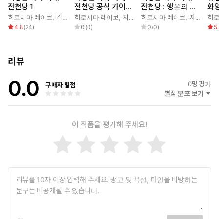
전천당 1
전천당 공식 가이드
전천당 : 행운의 갈
화앙
북
림길 1
외
히로시마 레이코
,
김정화
히로시마 레이코
,
쟈쟈
히로시마 레이코
,
쟈쟈
,
김정
히로
4.8
(
24
)
0
(
0
)
0
(
0
)
5
리뷰
0.0
0
명 평가
구매자 별점
별점 분포 보기
이 작품을 평가해 주세요!