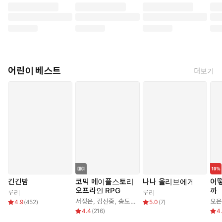
어린이 베스트
더보기
긴긴밤
코믹 메이플스토리
나나 올리브에게
어떻
오프라인 RPG
까
루리
루리
서정은
,
김신중
,
송도수
오은
4.9
(
452
)
5.0
(
7
)
4.4
(
216
)
4