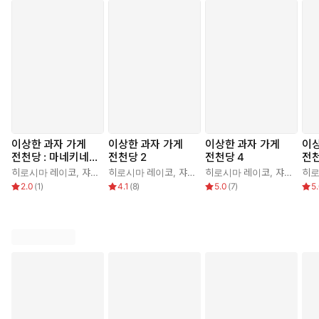
이상한 과자 가게
이상한 과자 가게
이상한 과자 가게
이상
전천당 : 마네키네
전천당 2
전천당 4
전천
코 도감
히로시마 레이코
,
쟈쟈
,
김정화
히로시마 레이코
,
쟈쟈
,
김정화
히로시마 레이코
,
쟈쟈
,
김정
히로
2.0
(
1
)
4.1
(
8
)
5.0
(
7
)
5