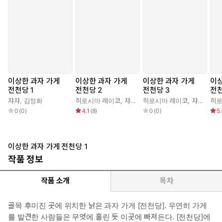
이상한 과자 가게
이상한 과자 가게
이상한 과자 가게
이상
전천당 1
전천당 2
전천당 3
전천
쟈쟈
,
김정화
히로시마 레이코
,
쟈쟈
,
김정화
히로시마 레이코
,
쟈쟈
,
김정
히로
0
(
0
)
4.1
(
8
)
0
(
0
)
5
이상한 과자 가게 전천당 1
작품 정보
작품 소개
목차
골목 후미진 곳에 위치한 낡은 과자 가게 [전천당]. 우연히 가게
를 발견한 사람들은 무엇에 홀린 듯 이곳에 빠져든다. [전천당]에