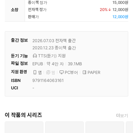
종이책 정가
15,000원
소장
전자책 정가
20
%↓
12,000원
판매가
12,000원
출간 정보
2026.07.03
전자책 출간
2020.12.23
종이책 출간
듣기 기능
TTS(듣기)
지원
파일 정보
EPUB
약 4만 자
39.1MB
지원 환경
PC뷰어
PAPER
앱
웹
ISBN
9791164063161
UCI
-
이 작품의 시리즈
더보기