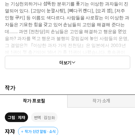
는 기상천외하거나 섬뜩한 분위기를 풍기는 이상한 과자들이 진
열되어 있다. [고양이 눈깔사탕], [뼈다귀 캔디], [요괴 껌], [저주
인형 쿠키] 등 이름도 색다르다. 사람들을 사로잡는 이 이상한 과
자들은 기묘한 힘을 갖고 있어 손님들의 고민을 해결해 준다는
데……. 과연 [전천당]의 손님들은 고민을 해결하고 행운을 얻었
을까? 과자를 먹고 행운과 불행의 갈림길에 놓인 사람들의 운명,
그 결말은?! 『이상한 과자 가게 전천당』은 일본에서 2003년
에 1권이 첫 출간되어 16년 간 총 11권이 나왔습니다. 후속권이
나올 때마다 판타지 분야에서 1위를 하며 현재 85만 부 이상이
더보기
판매되었습니다. 또한 일본 어린이들이 뽑은 최고의 책(포플라
사 주관)에 [추리 천재 엉덩이 탐정] 시리즈, [있으려나 서점]과
함께 나란히 선정되었다. 게다가 작가 히로시마 레이코는 주니
어 판타지 대상을 수상한 만큼 작품성과 필력을 인정받은 작가입
작가
니다. 일본에서 화제를 몰고 있는 위 판타지 시리즈를 국내 어린
이들에게 선보입니다. 학원물과 탐정물이 주를 이루는 국내 어린
작가 프로필
작가 소개
이 판타지 시장에 마법과 환상, 스릴러 요소가 가미된 색다른 판
타지 시리즈가 등장하였습니다. 복잡하지 않은 이야기 구조와 매
그림
쟈쟈
번역
김정화
력적인 캐릭터, 과자 가게의 아이템, 그것을 운용하는 사람들의
이야기가 흥미진진하며 신선하게 다가옵니다. 『이상한 과자 가
쟈쟈
작가 신간 알림 · 소식