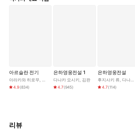
아르슬란 전기
은하영웅전설 1
은하영웅전설
아라카와 히로무
,
다나카 요시키
다나카 요시키
,
아라카와 히로무
,
김완
후지사키 류
,
다나카 요시키
,
다나카 요시키
,
4.9
(
834
)
4.7
(
945
)
4.7
(
114
)
리뷰