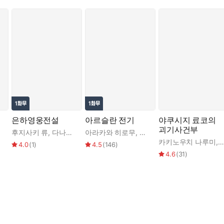
은하영웅전설
아르슬란 전기
야쿠시지 료코의
괴기사건부
김완
후지사키 류
,
다나카 요시키
아라카와 히로무
,
아라카와 히로무
,
다나카 
카키노우치 나루미
,
4.0
(
1
)
4.5
(
146
)
4.6
(
31
)