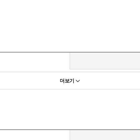
쟁을 되풀이한 인류의 역사는 두 천재의 출현으로 큰 전기를 맞으려 
더보기
웬리. 제국군 원정대를 동맹 측이 맞서 싸웠던 ‘아스타테 회전’이 바로