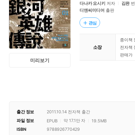
다나카 요시키
저자
김완
번
디앤씨미디어
출판
관심
종이책 
소장
전자책 
판매가
미리보기
출간 정보
2011.10.14
전자책 출간
파일 정보
약 17.1만 자
EPUB
19.5MB
ISBN
9788926770429