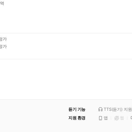
역
정가
정가
듣기 기능
TTS(듣기)
지원
지원 환경
앱
웹