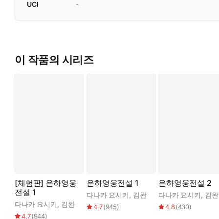
UCI
-
이 작품의 시리즈
[체험판] 은하영웅
은하영웅전설 1
은하영웅전설 2
전설 1
다나카 요시키
,
김완
다나카 요시키
,
김완
다나카 요시키
,
김완
4.7
(
945
)
4.8
(
430
)
4.7
(
944
)