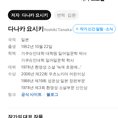
저자
다나카 요시키
번역
김완
다나카 요시키
작가 신간 알림 · 소식
Yoshiki Tanaka
국적
일본
출생
1952년 10월 22일
학력
가쿠슈인대학 대학원 일어일문학 박사
가쿠슈인대학 일어일문학 학사
데뷔
1978년 환영성 소설 '녹색 초원에...'
수상
2006년 제22회 우츠노미야 어린이상
1988년 제19회 성운상 일본 장편부문
1978년 제3회 환영성 소설부문 신인상
링크
공식 사이트
블로그
작가의 대표 작품