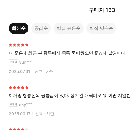
구매자
163
최신순
공감순
별점 높은순
별점 낮은순
다 좋은데 최근 본 항목에서 목록 묶어줬으면 좋겠네 낱권마다 다
yun***
2025.07.31
신고
차단
이거랑 창룡전의 공통점이 있다. 정치인 캐릭터로 뭐 이딴 저열한
sky***
2025.03.17
신고
차단