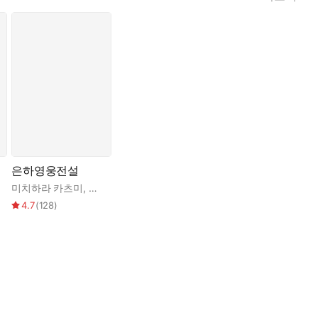
은하영웅전설
요시키
미치하라 카츠미
,
김완
,
다나카 요시키
다나카 요시키
,
최윤선
4.7
(
128
)