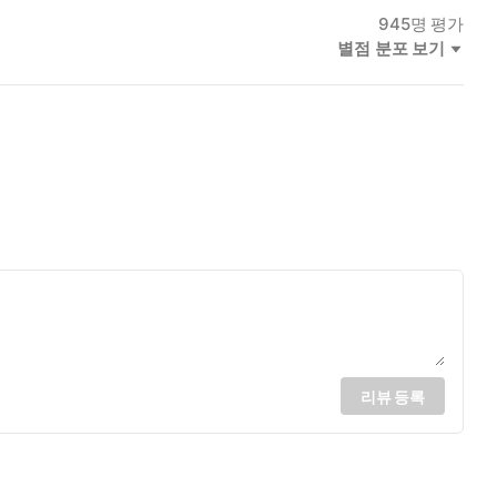
945
명 평가
별점 분포 보기
리뷰 등록