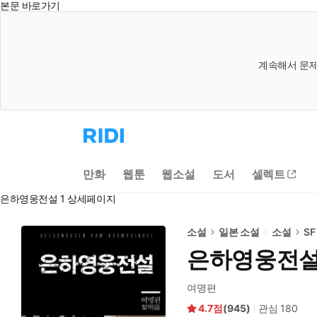
본문 바로가기
계속해서 문제
리
디
홈
으
만화
웹툰
웹소설
도서
셀렉트
로
이
은하영웅전설 1 상세페이지
동
소설
일본 소설
소설
SF
은하영웅전설
여명편
4.7
(
945
)
관심
180