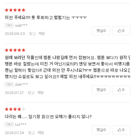
외전 주세요!!!! 롯 후회하고 벌벌기는 ㅜㅜㅜㅜ
sab***
댓글
0
0
2026.08.03
신고
차단
원래 보려던 작품인데 웹툰 나왔길래 먼저 접했어요. 웹툰 보다가 원작 단
행본 바로 질렀는데 미친 거 아닌가요!!(P) 엔딩 보면서 좋아서 비명지름.
켄님 필력이 찢었다!! 근데 외전 안 주시나요?ㅠㅠ 웹툰으로 따로 나오긴
했지만 소설로도 보고 싶어요!! 제발 외전 내주세요!!ㅠㅠㅠㅠㅠㅠㅠㅠㅠ
dah***
댓글
0
0
2026.07.27
신고
차단
다리는 왜..... 일기장 읽으면 오해가 풀리지 않나?
tut***
댓글
0
0
2026.07.24
신고
차단