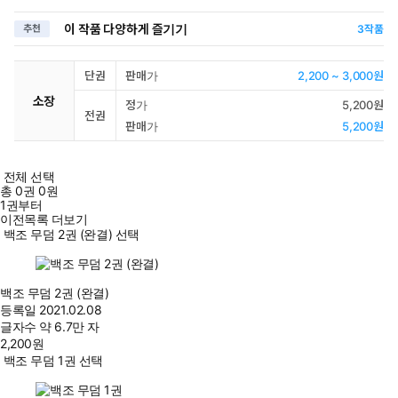
이 작품 다양하게 즐기기
추천
3
작품
단권
판매가
2,200 ~ 3,000원
소장
정가
5,200원
전권
판매가
5,200원
전체 선택
총
0
권
0원
1권부터
이전목록 더보기
백조 무덤 2권 (완결) 선택
백조 무덤 2권 (완결)
등록일
2021.02.08
글자수
약 6.7만 자
2,200
원
백조 무덤 1권 선택