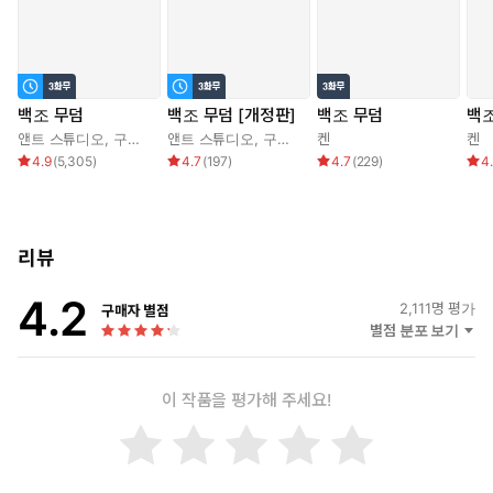
백조 무덤
백조 무덤 [개정판]
백조 무덤
백조
앤트 스튜디오
,
구물
,
켄
앤트 스튜디오
,
구물
,
켄
켄
켄
4.9
(
5,305
)
4.7
(
197
)
4.7
(
229
)
4
리뷰
4.2
2,111
명 평가
구매자 별점
별점 분포 보기
이 작품을 평가해 주세요!