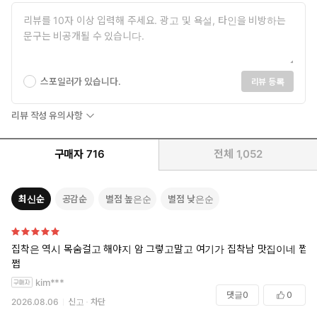
스포일러가 있습니다.
리뷰 등록
리뷰 작성 유의사항
구매자
716
전체
1,052
최신순
공감순
별점 높은순
별점 낮은순
집착은 역시 목숨걸고 해야지 암 그렇고말고 여기가 집착남 맛집이네 쩝
쩝
kim***
댓글
0
0
2026.08.06
신고
차단