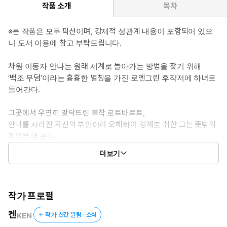
▶이럴 때 보세요
작품 소개
목차
선녀와 나무꾼 설화를 바탕으로 한 고딕 미스터리 로판이 보고 싶을
때
※본 작품은 모두 픽션이며, 강제적 성관계 내용이 포함되어 있으
니 도서 이용에 참고 부탁드립니다.
▶공감 글귀
차원 이동자 안나는 원래 세계로 돌아가는 방법을 찾기 위해
“처녀처럼 구는구나. 네 처음이 생각나.”
‘백조 무덤’이라는 흉흉한 별칭을 가진 로엔그린 후작저에 하녀로
“아, 아!”
들어간다.
“그때도 너는 새처럼 지저귀었지…….”
그곳에서 우연히 맞닥뜨린 후작 로트바르트,
안나를 사라진 자신의 부인이라 오해하여 강제로 취한 그는 뜻밖의
제안을 해 온다.
더보기
“내 아내 대신이 되어라.”
그러면서 안나가 원래 세계로 돌아가기 위해서는
‘이 세계 사람과의 사이에서 아이를 낳아야 한다’는 사실을 알려 준
작가 프로필
다.
켄
KEN
작가 신간 알림 · 소식
고민하는 사이, 로트바르트의 아들인 스반힐트 역시 그녀의 곁을 맴