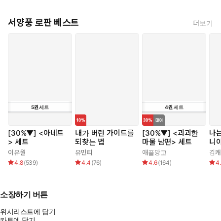
서양풍 로판 베스트
더보기
5
권
세트
4
권
세트
[30%▼] <아네트
내가 버린 가이드를
[30%▼] <괴괴한
나는
> 세트
되찾는 법
마물 남편> 세트
니
이유월
유민티
애플망고
김캐
4.8
(
539
)
4.4
(
76
)
4.6
(
164
)
4
소장하기 버튼
위시리스트에 담기
카트에 담기