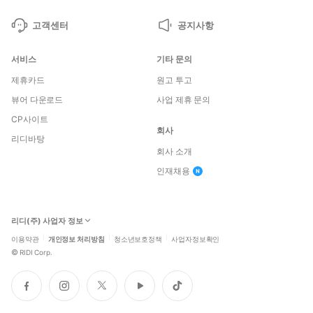
고객센터
공지사항
서비스
기타 문의
제휴카드
원고 투고
뷰어 다운로드
사업 제휴 문의
CP사이트
회사
리디바탕
회사 소개
인재채용
리디(주) 사업자 정보
이용약관
개인정보 처리방침
청소년보호정책
사업자정보확인
©
RIDI Corp.
페
인
트
유
틱
이
스
위
튜
톡
스
타
터
브