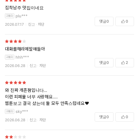
집착남주 맛집이네요
plu***
댓글
0
0
2026.07.17
신고
차단
대화를해라제발얘들아
hhh***
댓글
0
2
2026.06.28
신고
차단
와 진짜 개존잼입니다...
이런 피폐물 너무 사랑해요....
웹툰보고 결국 샀는데 둘 모두 만족스럽네요♥
sky***
댓글
0
0
2026.06.28
신고
차단