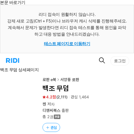
본문 바로가기
인
스
리디 접속이 원활하지 않습니다.
턴
강제 새로 고침(Ctrl + F5)이나 브라우저 캐시 삭제를 진행해주세요.
트
검
계속해서 문제가 발생한다면 리디 접속 테스트를 통해 원인을 파악
색
하고 대응 방법을 안내드리겠습니다.
테스트 페이지로 이동하기
검
리
로그인
색
디
백조 무덤 상세페이지
홈
으
로
로판 e북
서양풍 로판
이
백조 무덤
동
4.2
(
2,111
)
관심
1,464
켄
저자
디앤씨북스
출판
총 2권
관심