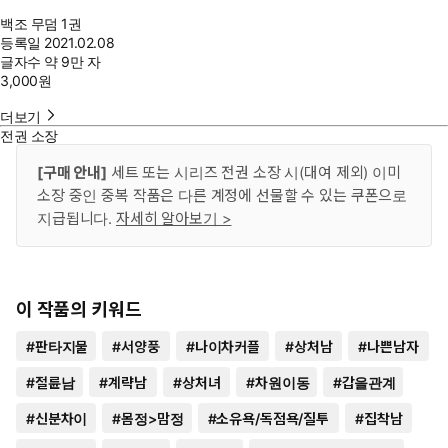
백조 무덤 1권
등록일
2021.02.08
글자수
약 9만 자
3,000
원
더보기
전권 소장
[구매 안내]
세트 또는 시리즈 전권 소장 시(대여 제외) 이미
소장 중인 중복 작품은 다른 계정에 선물할 수 있는 쿠폰으로
지급됩니다.
자세히 알아보기 >
이 작품의 키워드
#
판타지물
#
서양풍
#
나이차커플
#
상처남
#
나쁜남자
#
절륜남
#
계략남
#
상처녀
#
차원이동
#
갑을관계
#
신분차이
#
몸정>맘정
#
소유욕/독점욕/질투
#
집착남