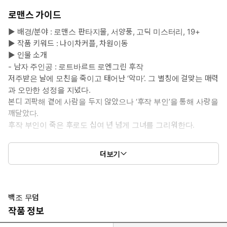
로맨스 가이드
▶ 배경/분야 : 로맨스 판타지물, 서양풍, 고딕 미스터리, 19+
▶ 작품 키워드 : 나이차커플, 차원이동
▶ 인물 소개
- 남자 주인공 : 로트바르트 로엔그린 후작
저주받은 날에 모친을 죽이고 태어난 ‘악마’. 그 별칭에 걸맞는 매력
과 오만한 성정을 지녔다.
본디 괴팍해 곁에 사람을 두지 않았으나 ‘후작 부인’을 통해 사랑을
깨달았다.
후작 부인이 죽은 후로도 십여 년 넘게 그녀를 그리워한다.
- 여자 주인공 : 안나
더보기
차원 이동자. 이 세계에서는 ‘백조’라고 불린다.
아버지에 이어 어머니까지 잃고 세상에 혼자 남은 외로움에 몸서리
치던 중, 남자 친구 조세현과 함께 이세계에 떨어졌다. 로엔그린 후
작 부인이 ‘백조’였다는 이야기를 듣고, 귀환 방법을 찾기 위해 로엔
백조 무덤
그린 후작가에 하녀로 들어간다.
작품 정보