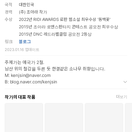
돌며 애원한다.
국적
대한민국
경력
(주) 조아라 작가
“난, 엄마가 갖고 싶어, 안나.”
수상
2022년 RIDI AWARDS 로판 웹소설 최우수상 '동백꽃'
2015년 조아라 로맨스판타지 콘테스트 공모전 최우수상
끝이 정해진 관계. 거절할 수 없는 조건.
2015년 DNC 레드라벨클럽 공모전 2등상
어떻게든 원래 세계로 돌아가고자 하는 안나는 로트바르트의 제안
링크
블로그
을 허락하고 마는데…….
2023.01.16
업데이트
* * *
주제가는 애국가 2절.
남산 위의 철갑을 두른 듯 한결같은 소나무 취향입니다.
“주인님, 제발, 아읏, 아!”
M: kenjsin@naver.com
“주인님이 아니라, 롯.”
B: blog.naver.com/kenjsin
로트바르트가 안나의 작은 턱 끝에 입을 맞추며 속삭였다.
“롯이라고, 부르라고 했잖아, 나의 이안나.”
작가의 대표 작품
더보기