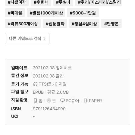
#
나쁜여자
#
후회녀
#
무심녀
#
추리/미스터리/스릴러
#
피폐물
#
별점1000개이상
#
5000~1만원
#
리뷰500개이상
#
웹툰원작
#
평점4점이상
#
단행본
다른 키워드로 검색
업데이트
2021.02.08
업데이트
출간 정보
2021.02.08
출간
듣기 기능
TTS(듣기)
지원
파일 정보
EPUB
평균 2.0MB
지원 환경
PC뷰어
PAPER
앱
웹
ISBN
9791126454990
UCI
-