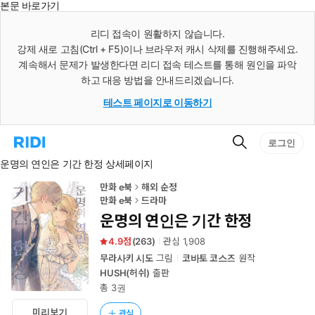
본문 바로가기
인
스
리디 접속이 원활하지 않습니다.
턴
강제 새로 고침(Ctrl + F5)이나 브라우저 캐시 삭제를 진행해주세요.
트
검
계속해서 문제가 발생한다면 리디 접속 테스트를 통해 원인을 파악
색
하고 대응 방법을 안내드리겠습니다.
테스트 페이지로 이동하기
검
리
로그인
색
디
운명의 연인은 기간 한정 상세페이지
홈
으
로
만화 e북
해외 순정
이
만화 e북
드라마
동
운명의 연인은 기간 한정
4.9
(
263
)
관심
1,908
무라사키 시도
그림
코바토 코스즈
원작
HUSH(허쉬)
출판
총 3권
미리보기
관심