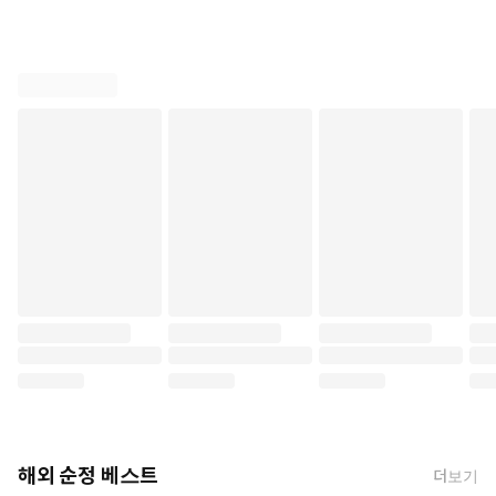
하지만 아무 방법도 찾지 못해 고민하던 그녀 앞에
영애들의 동경 대상인 백작 영식 자일스가 나타나 한 가지 제안을
하게 되는데….
해외 순정 베스트
더보기