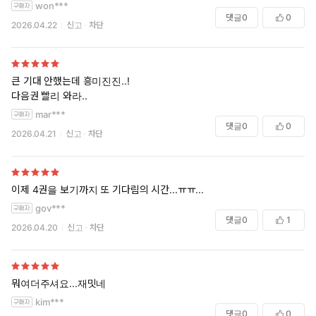
won***
댓글
0
0
2026.04.22
신고
차단
큰 기대 안했는데 흥미진진..!
다음권 빨리 와라..
mar***
댓글
0
0
2026.04.21
신고
차단
이제 4권을 보기까지 또 기다림의 시간...ㅠㅠ...
gov***
댓글
0
1
2026.04.20
신고
차단
뭐여더주셔요...재밋네
kim***
댓글
0
0