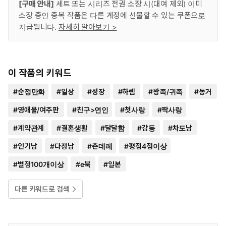
[구매 안내]
세트 또는 시리즈 전권 소장 시(대여 제외) 이미
소장 중인 중복 작품은 다른 계정에 선물할 수 있는 쿠폰으로
지급됩니다.
자세히 알아보기 >
이 작품의 키워드
#
순정만화
#
일상
#
성장
#
하렘
#
왕족/귀족
#
동거
#
영애물/여주판
#
친구>연인
#
첫사랑
#
짝사랑
#
계약관계
#
결혼생활
#
달달함
#
감동
#
차도남
#
인기남
#
다정남
#
츤데레
#
평점4점이상
#
별점100개이상
#
e북
#
일본
다른 키워드로 검색