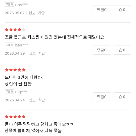
dov***
댓글
0
0
2026.05.07
신고
차단
조금 뜬금포 키스씬이 있긴 했는데 전체적으로 재밌어요
ban***
댓글
0
0
2026.04.29
신고
차단
드디어 3권이 나왔다.
광인이 될 뻔함
dlg***
댓글
0
0
2026.04.24
신고
차단
둘다 아주 달달하고 당차고 좋네요ㅎㅎ
한쪽에 쏠리지 않아서 더욱 좋음