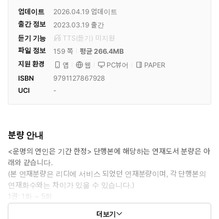
업데이트
2026.04.19
업데이트
출간 정보
2023.03.19
출간
듣기 기능
TTS(듣기)
미
지원
파일 정보
159 쪽
평균 266.4MB
지원 환경
PC뷰어
PAPER
앱
웹
ISBN
9791127867928
UCI
-
분량 안내
<운명의 연인은 기간 한정> 단행본에 해당하는 연재도서 분량은 아
래와 같습니다.
(본 연재분량은 리디에 서비스 되었던 연재분량이며, 각 단행본의
연재화수와는 차이가 있을 수 있습니다.)
1권: 1화 ~ 5화
2권: 6화 ~ 11화
더보기
3권: 12화 ~ 18화