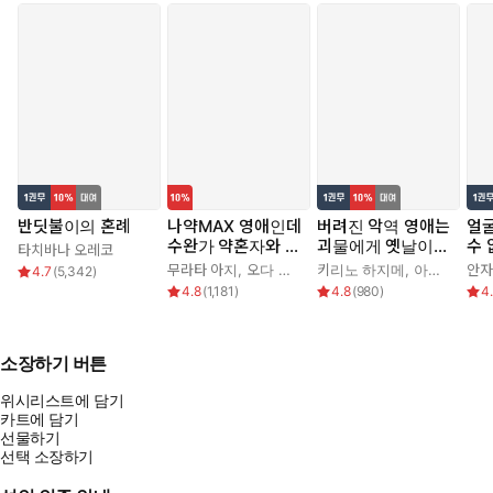
반딧불이의 혼례
나약MAX 영애인데
버려진 악역 영애는
얼
수완가 약혼자와 내
괴물에게 옛날이야
수
타치바나 오레코
기를 하고 말았다
기를 들려준다
무라타 아지
,
오다 히로
키리노 하지메
,
아키자와 에데
안자
4.7
(
5,342
)
4.8
(
1,181
)
4.8
(
980
)
4
소장하기 버튼
위시리스트에 담기
카트에 담기
선물하기
선택 소장하기