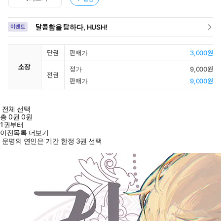
달콤함을 탐하다, HUSH!
이벤트
단권
판매가
3,000원
소장
정가
9,000원
전권
판매가
9,000원
전체 선택
총
0
권
0원
1권부터
이전목록 더보기
운명의 연인은 기간 한정 3권 선택