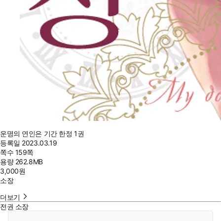
운명의 연인은 기간 한정 1권
등록일
2023.03.19
쪽수
159쪽
용량
262.8MB
3,000
원
소장
더보기
전권 소장