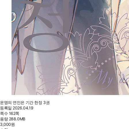
운명의 연인은 기간 한정 3권
등록일
2026.04.19
쪽수
162쪽
용량
288.0MB
3,000
원