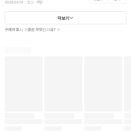
2026.04.19
신고
차단
더보기
구매자 표시 기준은 무엇인가요?
귀족 영애임에도 일하는 것에 삶의 보람을 느끼고 있던 피오나.
그러던 어느 날, 피오나는 자신과 소꿉친구의 약혼 이야기가
멋대로 진행되고 있는 것을 듣게 된다.
“이 약혼을 막아야 해…!”
결혼하면 일을 그만두게 할 것이라고 생각한 피오나는
현 상황을 헤쳐 나갈 방법이 없는지 찾기 시작한다.