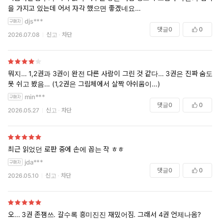
을 가지고 있는데 어서 자각 했으면 좋겠네요
여주도 굉장한 인망과 그림에 대한 지식을 갖고 있으면서도 자신이 그저
djs***
평범한거라고 신분 차이를 극복하지 못할거라고 생각하죠
댓글
0
0
2026.07.08
신고
차단
자일스 아버지가 지적한대로 결혼까지 가기에 난관이 많을거에요
전재상 아저씨나 외삼촌의 인지도 같은 도움이라도 받아서라도 둘의 관
계가 발전되기를 바라지만 자신들의 힘으로 인정받겠죠
빨리 4권이 나오기를 기다립니다
뭐지… 1,2권과 3권이 완전 다른 사람이 그린 것 같다… 3권은 진짜 숨도
못 쉬고 봤음… (1,2권은 그림체에서 살짝 아쉬움이…)
min***
댓글
0
0
2026.05.27
신고
차단
최근 읽었던 로판 중에 손에 꼽는 작 ㅎㅎ
jda***
댓글
0
0
2026.05.10
신고
차단
오... 3권 존잼쓰. 갈수록 흥미진진 재밌어짐. 그래서 4권 언제나옴?