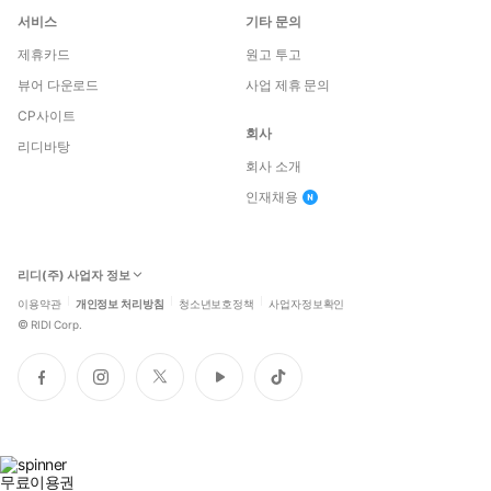
서비스
기타 문의
제휴카드
원고 투고
뷰어 다운로드
사업 제휴 문의
CP사이트
회사
리디바탕
회사 소개
인재채용
리디(주) 사업자 정보
이용약관
개인정보 처리방침
청소년보호정책
사업자정보확인
©
RIDI Corp.
페
인
트
유
틱
이
스
위
튜
톡
스
타
터
브
북
그
램
무료이용권