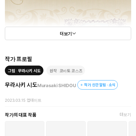
더보기
작가 프로필
그림
무라사키 시도
원작
코바토 코스즈
무라사키 시도
Murasaki SHIDOU
작가 신간 알림 · 소식
2023.03.15
업데이트
작가의 대표 작품
더보기