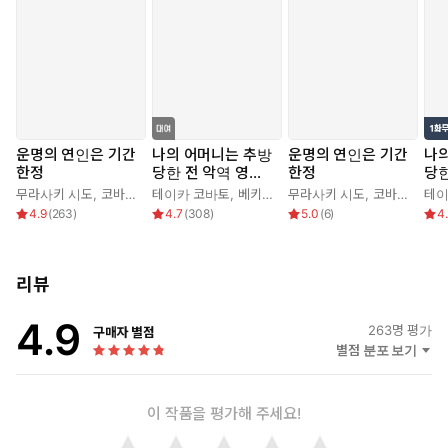
운명의 연인은 기간
나의 어머니는 추방
운명의 연인은 기간
나의
한정
당한 전 악역 영애
한정
당한
였습니다
였
무라사키 시도
,
코바토 코스즈
테이카 코바토
,
베키오
,
무라사키 시도
무라사키 시도
,
코바토 코스즈
테이
4.9
(
263
)
4.7
(
308
)
5.0
(
6
)
4
리뷰
4.9
263
명 평가
구매자 별점
별점 분포 보기
이 작품을 평가해 주세요!