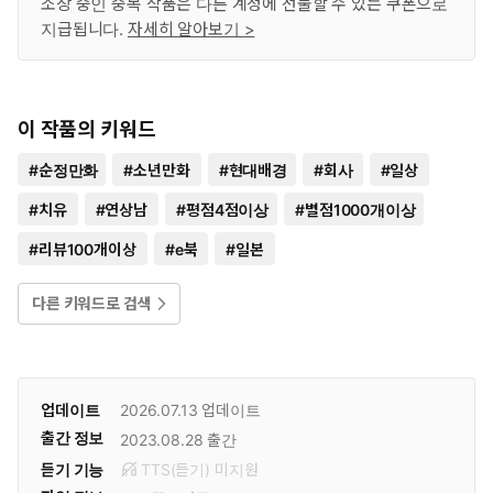
소장 중인 중복 작품은 다른 계정에 선물할 수 있는 쿠폰으로
지급됩니다.
자세히 알아보기 >
이 작품의 키워드
#
순정만화
#
소년만화
#
현대배경
#
회사
#
일상
#
치유
#
연상남
#
평점4점이상
#
별점1000개이상
#
리뷰100개이상
#
e북
#
일본
다른 키워드로 검색
업데이트
2026.07.13
업데이트
출간 정보
2023.08.28
출간
듣기 기능
TTS(듣기)
미
지원