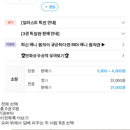
관심
[일러스트 특전 안내]
공지
[3권 특장판 판매 안내]
최신 애니 원작이 궁금하다면 RIDI 애니 원작관 ▶
이벤트
🏆만화상 수상작 모아보기🏆
단권
판매가
3,800 ~ 4,000원
소장
정가
31,000원
전권
판매가
31,000원
전체 선택
총
0
권
0원
1권부터
이전목록 더보기
슈퍼 뒤에서 담배 피우는 두 사람 8권 선택