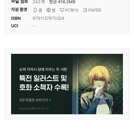
파일 정보
243 쪽
평균 418.3MB
지원 환경
PC뷰어
PAPER
앱
웹
ISBN
9791127870324
UCI
-