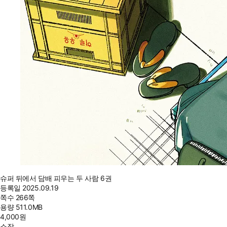
슈퍼 뒤에서 담배 피우는 두 사람 6권
등록일
2025.09.19
쪽수
266쪽
용량
511.0MB
4,000
원
소장