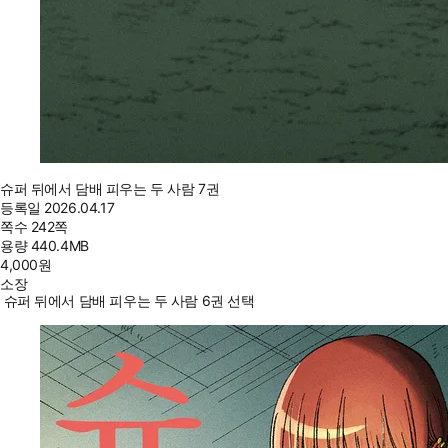
슈퍼 뒤에서 담배 피우는 두 사람 7권
등록일
2026.04.17
쪽수
242쪽
용량
440.4MB
4,000
원
소장
슈퍼 뒤에서 담배 피우는 두 사람 6권 선택