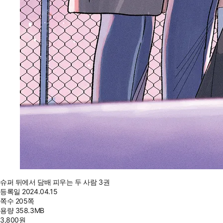
슈퍼 뒤에서 담배 피우는 두 사람 3권
등록일
2024.04.15
쪽수
205쪽
용량
358.3MB
3,800
원