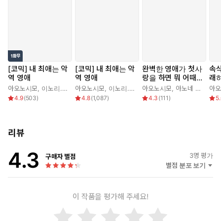
[코믹] 내 최애는 악
[코믹] 내 최애는 악
완벽한 영애가 첫사
속삭
역 영애
역 영애
랑을 하면 뭐 어때
래하
서! 앤솔러지 코믹
앤
아오노시모
,
이노리.
,
정백송
아오노시모
,
하나가타
,
이노리.
,
정백송
아오노시모
,
하나가타
,
아노네 노네
,
아오
오
4.9
(
503
)
4.8
(
1,087
)
4.3
(
111
)
5
리뷰
4.3
3
명 평가
구매자 별점
별점 분포 보기
이 작품을 평가해 주세요!