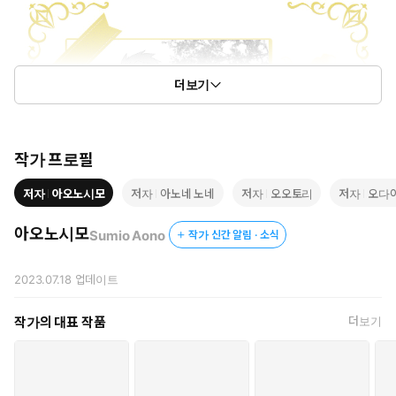
더보기
작가 프로필
저자
아오노시모
저자
아노네 노네
저자
오오토리
저자
오다
아오노시모
Sumio Aono
작가 신간 알림 · 소식
2023.07.18
업데이트
작가의 대표 작품
더보기