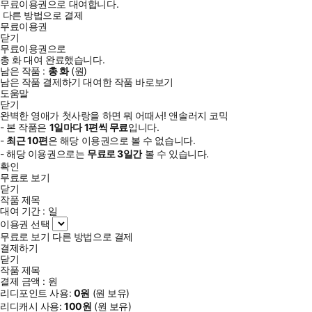
무료이용권으로 대여합니다.
다른 방법으로 결제
무료이용권
닫기
무료이용권으로
총
화
대여 완료했습니다.
남은 작품 :
총
화
(
원)
남은 작품 결제하기
대여한 작품 바로보기
도움말
닫기
완벽한 영애가 첫사랑을 하면 뭐 어때서! 앤솔러지 코믹
- 본 작품은
1일
마다
1
편씩 무료
입니다.
-
최근
10편
은 해당 이용권으로 볼 수 없습니다.
- 해당 이용권으로는
무료로
3일
간
볼 수 있습니다.
확인
무료로 보기
닫기
작품 제목
대여 기간 :
일
이용권 선택
무료로 보기
다른 방법으로 결제
결제하기
닫기
작품 제목
결제 금액 :
원
리디포인트 사용:
0
원
(
원 보유)
리디캐시 사용:
100
원
(
원 보유)