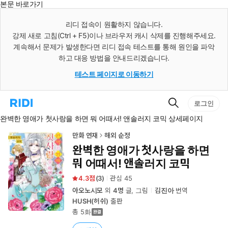
본문 바로가기
인
스
리디 접속이 원활하지 않습니다.
턴
강제 새로 고침(Ctrl + F5)이나 브라우저 캐시 삭제를 진행해주세요.
트
검
계속해서 문제가 발생한다면 리디 접속 테스트를 통해 원인을 파악
색
하고 대응 방법을 안내드리겠습니다.
테스트 페이지로 이동하기
검
리
로그인
색
디
완벽한 영애가 첫사랑을 하면 뭐 어때서! 앤솔러지 코믹 상세페이지
홈
으
로
만화 연재
해외 순정
이
완벽한 영애가 첫사랑을 하면
동
뭐 어때서! 앤솔러지 코믹
4.3
(
3
)
관심
45
아오노시모
외
4명
글, 그림
김진아
번역
HUSH(허쉬)
출판
총 5화