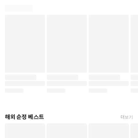
해외 순정 베스트
더보기
당신을 만나 사랑을 깨달았고
따분하기만 했던 내 세상이 빛나기 시작했다!