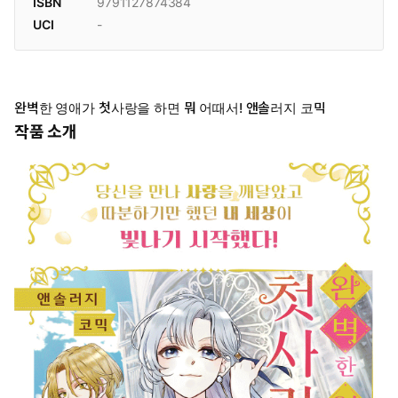
ISBN
9791127874384
UCI
-
완벽한 영애가 첫사랑을 하면 뭐 어때서! 앤솔러지 코믹
작품 소개