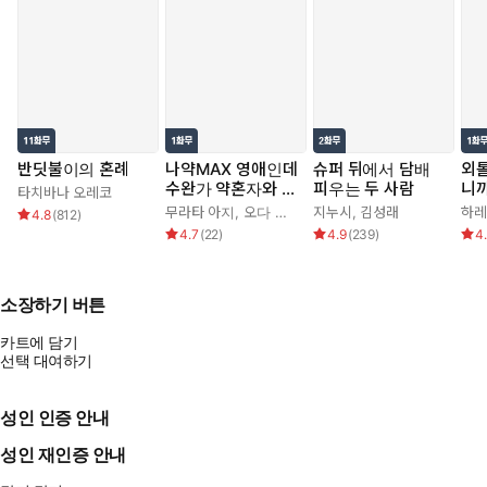
고고하기만 하던 영애가
사랑 앞에서는 허둥댄다?!
인기 작가님들의 로맨스 판타지 만화
오리지널 스토리 다섯 편을 수록!
반딧불이의 혼례
나약MAX 영애인데
슈퍼 뒤에서 담배
외
수완가 약혼자와 내
피우는 두 사람
니까
타치바나 오레코
기를 하고 말았다
치 
무라타 아지
,
오다 히로
지누시
,
김성래
하레
4.8
(
812
)
4.7
(
22
)
4.9
(
239
)
4
내 곁의 샤프롱 - 아오노 시모作
어린 시절 첫사랑을 잊지 못하는 영애가 운명의 그와 재회하는데…?
소장하기 버튼
같이 살다니 말도 안 돼요! - 아노네 노네作
카트에 담기
학창 시절의 라이벌과 갑자기 결혼?! 그러나 그에게는 독특한 성
선택 대여하기
벽이 있었는데….
성인 인증 안내
첫사랑의 촛불을 너에게 - 오오토리作
시집가기 직전의 영애와 양초 만드는 장인인 소년의 비밀스러운 사
성인 재인증 안내
랑 이야기.