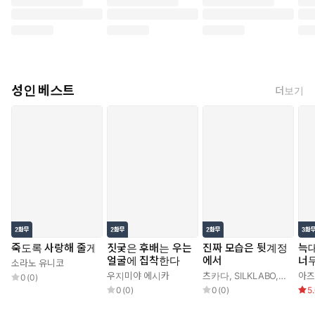
성인 베스트
더보기
죽도록 사랑해 줄게
짓궂은 후배는 우는
진짜 모습은 뒷계정
늑대
얼굴에 집착한다
에서
너
소라노 유니코
우지미야 에시카
츠카다
,
SILKLABO
,
로만 con
아즈
0
(
0
)
0
(
0
)
0
(
0
)
5