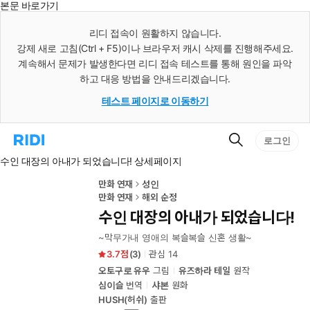
본문 바로가기
인
스
리디 접속이 원활하지 않습니다.
턴
강제 새로 고침(Ctrl + F5)이나 브라우저 캐시 삭제를 진행해주세요.
트
검
계속해서 문제가 발생한다면 리디 접속 테스트를 통해 원인을 파악
색
하고 대응 방법을 안내드리겠습니다.
테스트 페이지로 이동하기
검
리
로그인
색
디
수인 대장의 아내가 되었습니다! 상세페이지
홈
으
로
만화 연재
성인
이
만화 연재
해외 순정
동
수인 대장의 아내가 되었습니다!
~막무가내 영애의 복슬복슬 신혼 생활~
3.7
(
3
)
관심
14
오토구로 유우
그림
유즈하라 테일
원작
심이슬
번역
샤본
원화
HUSH(허쉬)
출판