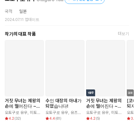
국적
일본
2024.07.11
업데이트
작가의 대표 작품
더보기
거짓 무녀는 제왕의
수인 대장의 아내가
거짓 무녀는 제왕의
[코
손에 떨어진다 ~에
되었습니다!
손에 떨어진다 ~에
되지
로틱스 엠퍼러~
로틱스 엠퍼러~
오토구로 유우
,
미토 이즈미
오토구로 유우
,
유즈하라 테일
오토구로 유우
,
심이슬
,
샤본
,
미토 이즈미
오토
4.2
(
32
)
4.4
(
61
)
4.2
(
5
)
3