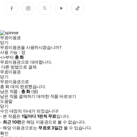
페
인
트
유
틱
이
스
위
튜
톡
스
타
터
브
북
그
램
무료이용권
닫기
무료이용권을 사용하시겠습니까?
사용 가능 :
장
<
>부터
총
화
무료이용권으로 대여합니다.
다른 방법으로 결제
무료이용권
닫기
무료이용권으로
총
화
대여 완료했습니다.
남은 작품 :
총
화
(
원)
남은 작품 결제하기
대여한 작품 바로보기
도움말
닫기
수인 대장의 아내가 되었습니다!
- 본 작품은
1일
마다
1
편씩 무료
입니다.
-
최근
10편
은 해당 이용권으로 볼 수 없습니다.
- 해당 이용권으로는
무료로
3일
간
볼 수 있습니다.
확인