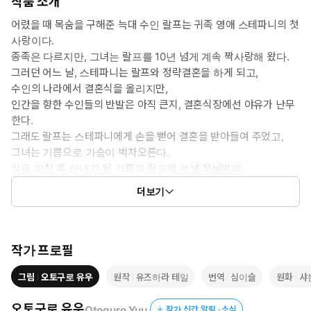
작품 소개
어렸을 때 목숨을 구해준 늑대 수인 랄프는 귀족 영애 스테파니의 첫
사랑이다.
종족은 다르지만, 그녀는 랄프를 10년 넘게 계속 짝사랑해 왔다.
그러던 어느 날, 스테파니는 랄프와 정략결혼을 하게 되고,
수인의 나라에서 결혼식을 올리지만,
인간을 향한 수인들의 반발은 아직 큰지, 결혼식장에선 야유가 난무
한다.
그래도 랄프는 스테파니에게 손을 뻗어 결혼을 받아들여 주었고,
그녀는 기쁨으로 가슴이 벅차오른다.
식을 마친 후 아내가 된 기쁨과 랄프와 보낼 첫날밤에
설레는 마음을 감추지 못하는 스테파니. 하지만 그날 밤, 랄프는
더보기
나타나지 않았다.
랄프가 인간인 자신을 아직 받아들이지 못했기 때문이라고 생각
한 스테파니는
의기소침해지지만, 사실 랄프의 생각은 전혀 달랐는데…….
작가 프로필
그림
오토구로 유우
원작
유즈하라 테일
번역
심이슬
원화
샤
오토구로 유우
Otoguro Yuu
작가 신간 알림 · 소식