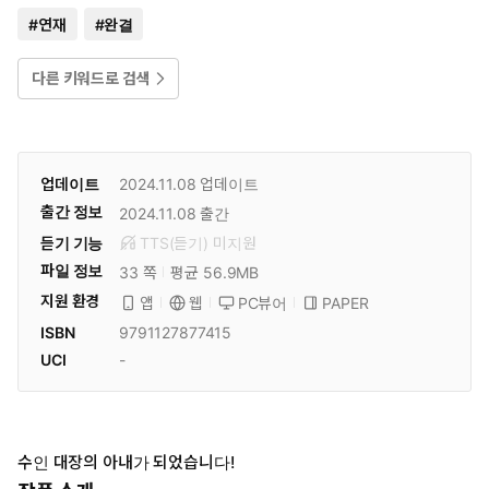
#
연재
#
완결
다른 키워드로 검색
업데이트
2024.11.08
업데이트
출간 정보
2024.11.08
출간
듣기 기능
TTS(듣기)
미
지원
파일 정보
33 쪽
평균 56.9MB
지원 환경
PC뷰어
PAPER
앱
웹
ISBN
9791127877415
UCI
-
수인 대장의 아내가 되었습니다!