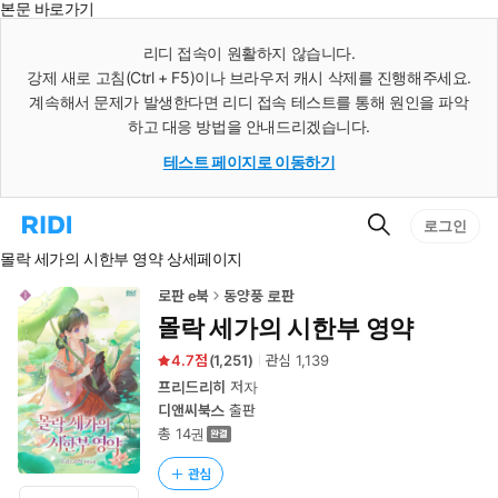
본문 바로가기
인
스
리디 접속이 원활하지 않습니다.
턴
강제 새로 고침(Ctrl + F5)이나 브라우저 캐시 삭제를 진행해주세요.
트
검
계속해서 문제가 발생한다면 리디 접속 테스트를 통해 원인을 파악
색
하고 대응 방법을 안내드리겠습니다.
테스트 페이지로 이동하기
검
리
로그인
색
디
몰락 세가의 시한부 영약 상세페이지
홈
으
로
로판 e북
동양풍 로판
이
몰락 세가의 시한부 영약
동
4.7
(
1,251
)
관심
1,139
프리드리히
저자
디앤씨북스
출판
총 14권
관심