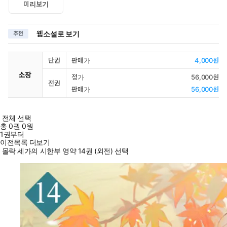
미리보기
웹소설로 보기
추천
단권
판매가
4,000원
소장
정가
56,000원
전권
판매가
56,000원
전체 선택
총
0
권
0원
1권부터
이전목록 더보기
몰락 세가의 시한부 영약 14권 (외전) 선택