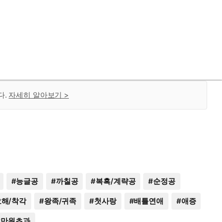
다.
자세히 알아보기 >
#
능글공
#
까칠공
#
복흑/계략공
#
순정공
오해/착각
#
왕족/귀족
#
첫사랑
#
배틀연애
#
애증
2만원초과