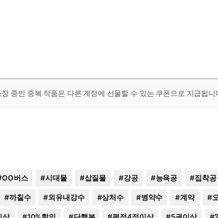
 소장 중인 중복 작품은 다른 계정에 선물할 수 있는 쿠폰으로 지급됩니
#
OO버스
#
시대물
#
삽질물
#
강공
#
능욕공
#
집착공
#
까칠수
#
외유내강수
#
상처수
#
병약수
#
계약
#
이상
#
10%할인
#
단행본
#
평점4점이상
#
5권이상
#