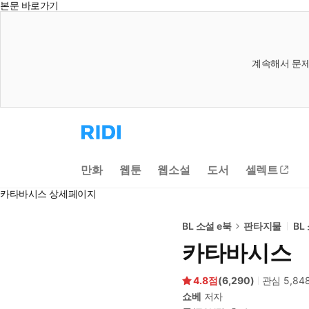
본문 바로가기
계속해서 문제
리
디
홈
으
만화
웹툰
웹소설
도서
셀렉트
로
이
카타바시스 상세페이지
동
BL 소설 e북
판타지물
BL
카타바시스
4.8
(
6,290
)
관심
5,84
쇼베
저자