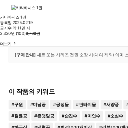
카타바시스 1권
등록일
2025.02.19
글자수
약 11만 자
3,330
원
(10%
)
3,700
원
더보기
[구매 안내]
세트 또는 시리즈 전권 소장 시(대여 제외) 이미
이 작품의 키워드
#
구원
#
미남공
#
궁정물
#
판타지물
#
서양풍
#
절륜공
#
존댓말공
#
순진수
#
미인수
#
소심수
#
하극상
#
냉혈공
#
별점1000개이상
#
리뷰1000개