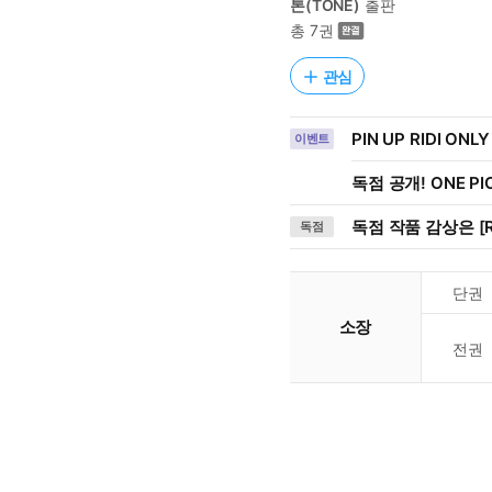
톤(TONE)
출판
총 7권
관심
PIN UP RIDI ONLY
이벤트
독점 공개! ONE PI
독점 작품 감상은 [R
독점
단권
소장
전권