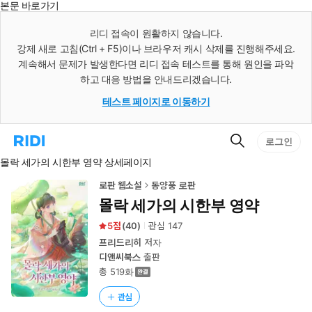
본문 바로가기
인
스
리디 접속이 원활하지 않습니다.
턴
강제 새로 고침(Ctrl + F5)이나 브라우저 캐시 삭제를 진행해주세요.
트
검
계속해서 문제가 발생한다면 리디 접속 테스트를 통해 원인을 파악
색
하고 대응 방법을 안내드리겠습니다.
테스트 페이지로 이동하기
검
리
로그인
색
디
몰락 세가의 시한부 영약 상세페이지
홈
으
로
로판 웹소설
동양풍 로판
이
몰락 세가의 시한부 영약
동
5
(
40
)
관심
147
프리드리히
저자
디앤씨북스
출판
총 519화
관심