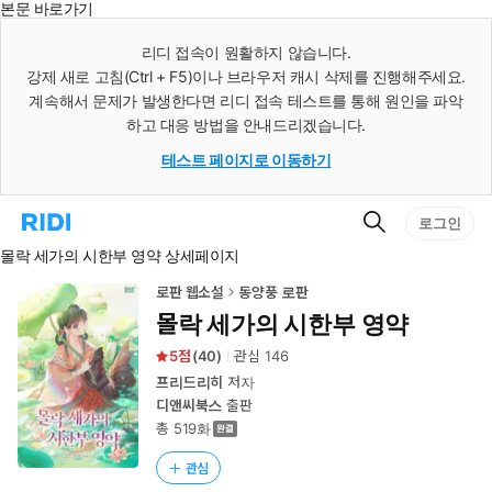
본문 바로가기
인
스
리디 접속이 원활하지 않습니다.
턴
강제 새로 고침(Ctrl + F5)이나 브라우저 캐시 삭제를 진행해주세요.
트
검
계속해서 문제가 발생한다면 리디 접속 테스트를 통해 원인을 파악
색
하고 대응 방법을 안내드리겠습니다.
테스트 페이지로 이동하기
검
리
로그인
색
디
몰락 세가의 시한부 영약 상세페이지
홈
으
로
로판 웹소설
동양풍 로판
이
몰락 세가의 시한부 영약
동
5
(
40
)
관심
146
프리드리히
저자
디앤씨북스
출판
총 519화
관심