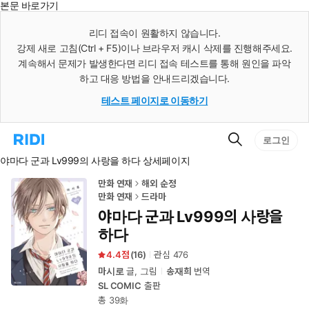
본문 바로가기
인
스
리디 접속이 원활하지 않습니다.
턴
강제 새로 고침(Ctrl + F5)이나 브라우저 캐시 삭제를 진행해주세요.
트
검
계속해서 문제가 발생한다면 리디 접속 테스트를 통해 원인을 파악
색
하고 대응 방법을 안내드리겠습니다.
테스트 페이지로 이동하기
검
리
로그인
색
디
야마다 군과 Lv999의 사랑을 하다 상세페이지
홈
으
로
만화 연재
해외 순정
이
만화 연재
드라마
동
야마다 군과 Lv999의 사랑을
하다
4.4
(
16
)
관심
476
마시로
글, 그림
송재희
번역
SL COMIC
출판
총 39화