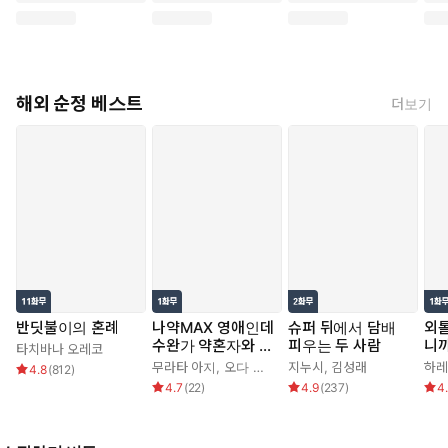
해외 순정 베스트
더보기
반딧불이의 혼례
나약MAX 영애인데
슈퍼 뒤에서 담배
외
수완가 약혼자와 내
피우는 두 사람
니까
타치바나 오레코
기를 하고 말았다
치 
무라타 아지
,
오다 히로
지누시
,
김성래
하레
4.8
(
812
)
4.7
(
22
)
4.9
(
237
)
4