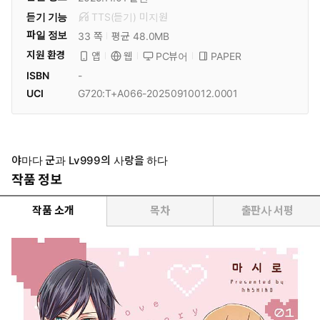
듣기 기능
TTS(듣기)
미
지원
파일 정보
33 쪽
평균 48.0MB
지원 환경
PC뷰어
PAPER
앱
웹
ISBN
-
UCI
G720:T+A066-20250910012.0001
야마다 군과 Lv999의 사랑을 하다
작품 정보
작품 소개
목차
출판사 서평