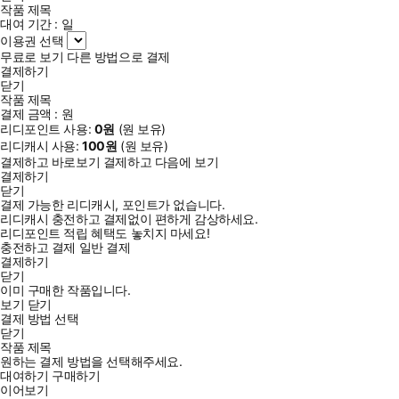
게 하소연하지만 「관심은 없네요」라며 매정한 대답을 듣는다.
작품 제목
이후 아카네는 전 남친에게 설욕하고자 예쁘게 꾸미고서 게임의
대여 기간 :
일
이용권 선택
오프라인 이벤트에 참석하지만, 거기서 도움 받은 잘생긴 남자로
무료로 보기
다른 방법으로 결제
부터 길드 멤버인 야마다와 완전히 똑같은 말을 듣는데….
결제하기
닫기
작품 제목
결제 금액 :
원
리디포인트 사용:
0
원
(
원 보유)
리디캐시 사용:
100
원
(
원 보유)
결제하고 바로보기
결제하고 다음에 보기
결제하기
닫기
결제 가능한 리디캐시, 포인트가 없습니다.
리디캐시 충전하고 결제없이 편하게 감상하세요.
리디포인트 적립 혜택도 놓치지 마세요!
충전하고 결제
일반 결제
결제하기
닫기
이미 구매한 작품입니다.
보기
닫기
결제 방법 선택
닫기
작품 제목
원하는 결제 방법을 선택해주세요.
대여하기
구매하기
이어보기