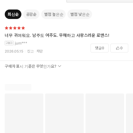
최신순
공감순
별점 높은순
별점 낮은순
너무 귀여워요. 남주도 여주도. 무해하고 사랑스러운 로맨스!
jum***
댓글
0
0
2026.05.15
신고
차단
구매자 표시 기준은 무엇인가요?