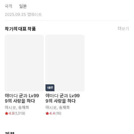
국적
일본
2025.09.25
업데이트
작가의 대표 작품
더보기
야마다 군과 Lv99
야마다 군과 Lv99
9의 사랑을 하다
9의 사랑을 하다
마시로
,
송재희
마시로
,
송재희
4.9
(
1,319
)
4.4
(
16
)