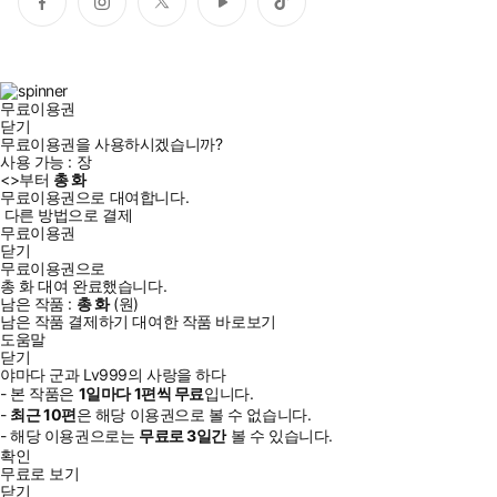
페
인
트
유
틱
이
스
위
튜
톡
스
타
터
브
북
그
램
무료이용권
닫기
무료이용권을 사용하시겠습니까?
사용 가능 :
장
<
>부터
총
화
무료이용권으로 대여합니다.
다른 방법으로 결제
무료이용권
닫기
무료이용권으로
총
화
대여 완료했습니다.
남은 작품 :
총
화
(
원)
남은 작품 결제하기
대여한 작품 바로보기
도움말
닫기
야마다 군과 Lv999의 사랑을 하다
- 본 작품은
1일
마다
1
편씩 무료
입니다.
-
최근
10편
은 해당 이용권으로 볼 수 없습니다.
- 해당 이용권으로는
무료로
3일
간
볼 수 있습니다.
남자친구에게 차인 아카네는 화풀이로 전 남친과 플레이했던 게임
확인
무료로 보기
에서 잡몹을 사냥하던 중 같은 길드 멤버인 뽀글머리남 야마다에
닫기