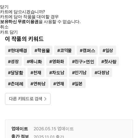
닫기
카트에 담으시겠습니까?
카트에 담아 작품을 대여할 경우
보유하신 무료이용권
을 사용할 수 없습니다.
취소
카트 담기
이 작품의 키워드
#
현대배경
#
학원물
#
코믹물
#
캠퍼스
#
일상
#
성장
#
애니화
#
영화화
#
친구>연인
#
첫사랑
#
달달함
#
천재
#
차도남
#
인기남
#
다정남
#
츤데레
#
연하남
#
연재
#
일본
다른 키워드로 검색
업데이트
2026.05.15
업데이트
출간 정보
2025.11.01
출간