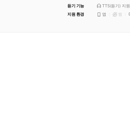
듣기 기능
TTS(듣기)
지원
지원 환경
앱
웹