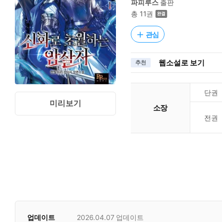
파피루스
출판
총 11권
관심
웹소설로 보기
추천
단권
미리보기
소장
전권
업데이트
2026.04.07
업데이트