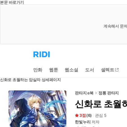
본문 바로가기
계속해서 문제
리
디
홈
으
만화
웹툰
웹소설
도서
셀렉트
로
이
신화로 초월하는 암살자 상세페이지
동
판타지 e북
정통 판타지
신화로 초월
3
(
6
)
관심
5
한빛누리
저자