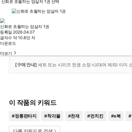
신화로 초월하는 암살자 1권 선택
신화로 초월하는 암살자 1권
등록일
2026.04.07
글자수
약 10.8만 자
다운로드
더보기
[구매 안내]
세트 또는 시리즈 전권 소장 시(대여 제외) 이미
이 작품의 키워드
#
정통판타지
#
착각물
#
천재
#
먼치킨
#
e북
#
다른 키워드로 검색