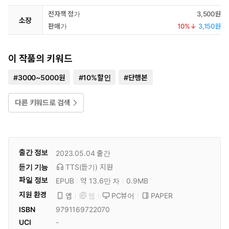
전자책 정가
3,500원
소장
판매가
10
%↓
3,150원
이 작품의 키워드
#
3000~5000원
#
10%할인
#
단행본
다른 키워드로 검색
출간 정보
2023.05.04
출간
듣기 기능
TTS(듣기)
지원
파일 정보
EPUB
약 13.6만 자
0.9MB
지원 환경
PC뷰어
PAPER
앱
웹
ISBN
9791169722070
UCI
-