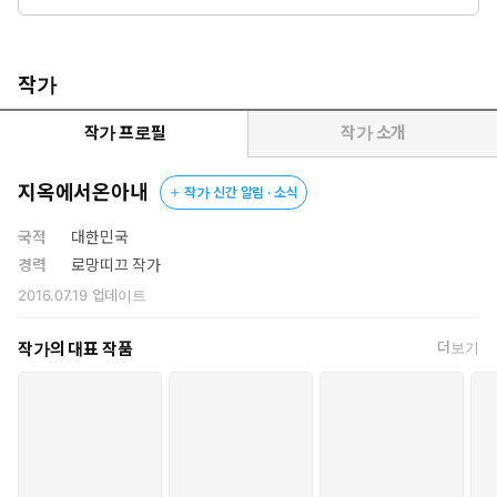
던 시간으로 돌아가기 위해 악을 쓰며 하루하루를 버텨야 했지만
우습게도 우연히 다시 만난 왕자는 그녀에게 불처럼 화를 냈다.
그녀는 12시 30분, 그 처참한 시간에서 영원히 헤어 나올 수 없
는 것인지……..
작가
작가 프로필
작가 소개
지옥에서온아내
작가 신간 알림 · 소식
국적
대한민국
경력
로망띠끄 작가
2016.07.19
업데이트
작가의 대표 작품
더보기