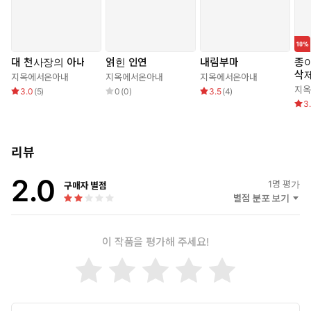
대 천사장의 아내
얽힌 인연
내림부마
종이
삭
지옥에서온아내
지옥에서온아내
지옥에서온아내
지옥
3.0
(
5
)
0
(
0
)
3.5
(
4
)
3
리뷰
2.0
1
명 평가
구매자 별점
별점 분포 보기
이 작품을 평가해 주세요!