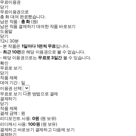
무료이용권
닫기
무료이용권으로
총
화
대여 완료했습니다.
남은 작품 :
총
화
(
원)
남은 작품 결제하기
대여한 작품 바로보기
도움말
닫기
12시 30분
- 본 작품은
1일
마다
1
편씩 무료
입니다.
-
최근
10편
은 해당 이용권으로 볼 수 없습니다.
- 해당 이용권으로는
무료로
3일
간
볼 수 있습니다.
확인
무료로 보기
닫기
작품 제목
대여 기간 :
일
이용권 선택
무료로 보기
다른 방법으로 결제
결제하기
닫기
작품 제목
결제 금액 :
원
리디포인트 사용:
0
원
(
원 보유)
리디캐시 사용:
100
원
(
원 보유)
결제하고 바로보기
결제하고 다음에 보기
결제하기