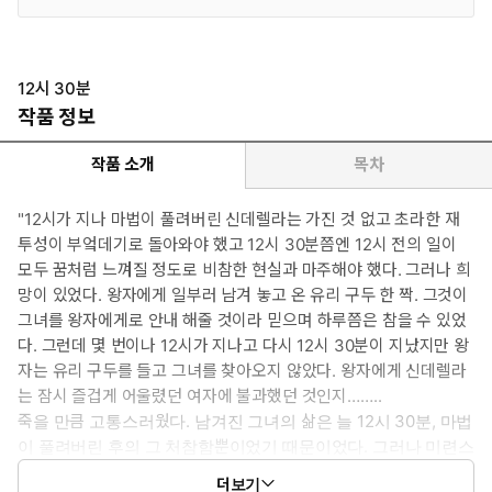
12시 30분
작품 정보
작품 소개
목차
"12시가 지나 마법이 풀려버린 신데렐라는 가진 것 없고 초라한 재
투성이 부엌데기로 돌아와야 했고 12시 30분쯤엔 12시 전의 일이
모두 꿈처럼 느껴질 정도로 비참한 현실과 마주해야 했다. 그러나 희
망이 있었다. 왕자에게 일부러 남겨 놓고 온 유리 구두 한 짝. 그것이
그녀를 왕자에게로 안내 해줄 것이라 믿으며 하루쯤은 참을 수 있었
다. 그런데 몇 번이나 12시가 지나고 다시 12시 30분이 지났지만 왕
자는 유리 구두를 들고 그녀를 찾아오지 않았다. 왕자에게 신데렐라
는 잠시 즐겁게 어울렸던 여자에 불과했던 것인지……..
죽을 만큼 고통스러웠다. 남겨진 그녀의 삶은 늘 12시 30분, 마법
이 풀려버린 후의 그 처참함뿐이었기 때문이었다. 그러나 미련스
럽게도 그 왕자를 사랑한 신데렐라는 다시 12시 전의 마법 같았
더보기