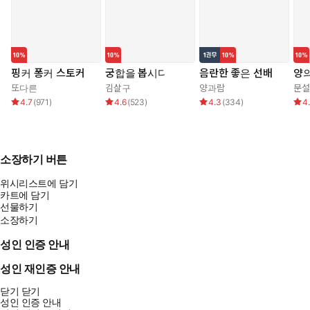
핑커 퐁커 스토커
궁합을 봅시다
음란한 좋은 선배
양의
또다른
김살구
양과람
문설
4.7
(
971
)
4.6
(
523
)
4.3
(
334
)
4
소장하기 버튼
위시리스트에 담기
카트에 담기
선물하기
소장하기
성인 인증 안내
성인 재인증 안내
닫기
닫기
성인 인증 안내