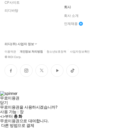
CP사이트
회사
리디바탕
회사 소개
인재채용
리디(주) 사업자 정보
이용약관
개인정보 처리방침
청소년보호정책
사업자정보확인
©
RIDI Corp.
페
인
트
유
틱
이
스
위
튜
톡
스
타
터
브
북
그
램
무료이용권
닫기
무료이용권을 사용하시겠습니까?
사용 가능 :
장
<
>부터
총
화
무료이용권으로 대여합니다.
다른 방법으로 결제