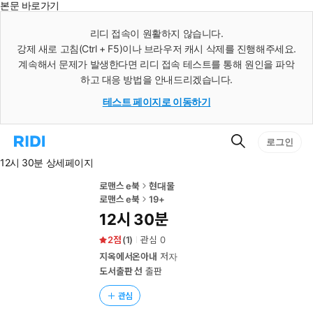
본문 바로가기
인
스
리디 접속이 원활하지 않습니다.
턴
강제 새로 고침(Ctrl + F5)이나 브라우저 캐시 삭제를 진행해주세요.
트
검
계속해서 문제가 발생한다면 리디 접속 테스트를 통해 원인을 파악
색
하고 대응 방법을 안내드리겠습니다.
테스트 페이지로 이동하기
검
리
로그인
색
디
12시 30분 상세페이지
홈
으
로
로맨스 e북
현대물
이
로맨스 e북
19+
동
12시 30분
2
(
1
)
관심
0
지옥에서온아내
저자
도서출판 선
출판
관심