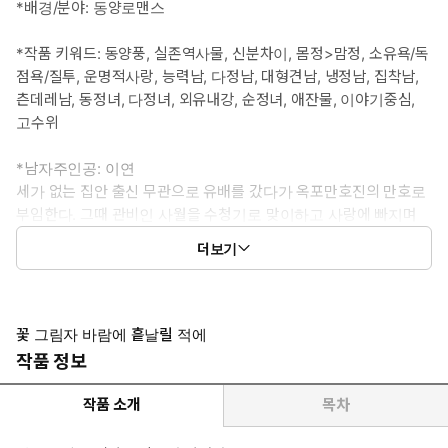
*배경/분야: 동양로맨스
*작품 키워드: 동양풍, 실존역사물, 신분차이, 몸정>맘정, 소유욕/독
점욕/질투, 운명적사랑, 능력남, 다정남, 대형견남, 냉정남, 집착남,
츤데레남, 동정녀, 다정녀, 외유내강, 순정녀, 애잔물, 이야기중심,
고수위
*남자주인공: 이연
세가 없는 집안 출신 무관으로 유배를 갔다가 옥포만호진의 만호로
부임한다. 그때 관비인 사월을 수청기로 맞이하고 사랑에 빠지며
소유욕을 드러낸다.
더보기
*여자주인공: 사월
군관 집안의 딸로 역모로 관비가 된다. 운명처럼 이연의 수청기
가 되고 그를 죽게 한 왜적들을 죽이기 위해 스스로 의병이 된다.
꽃 그림자 바람에 흩날릴 적에
작품 정보
*이럴 때 보세요: 비극적인 운명을 스스로 헤쳐나가며 사랑을 지켜
나가는 로맨스가 보고 싶을 때
작품 소개
목차
*공감 글귀: 내가 어쩌다 이리 너를 마음에 담았을까. 이렇게나 깊