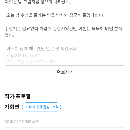
여인은 밤 그림자를 밟으며 나타났다.
게.
“오늘 밤 수청을 들라는 명을 받자와 장군께 들었나이다.”
수청기는 필요없다 차갑게 일갈하였건만 여인은 묵묵히 버틸 뿐이
었다.
“아프지 않게 해주겠단 말은 못 하겠구나.”
“괘념치 마시지요.”
“그래, 그럼 옷을 벗도록 해라.”
더보기
담대한 것인지 아니면 세상 무심한 것인지, 연은 더 궁금하지 않
았다.
“많이 아플 게다.”
작가 프로필
가화연
작가 신간 알림 · 소식
연은 몸을 일으켜 한 손으로 사월의 허벅지를 잡아 벌렸다.
물기를 머금은 여음(女陰)이 달빛을 받아 붉은빛을 드러내며 부드
럽게 비치었다.
2019.02.15
업데이트
좁겠구나.