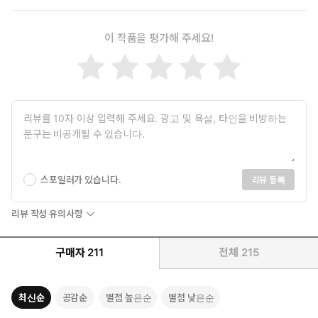
차갑게 가라앉은 목소리였지만 연의 애무는 퍽 다정하고 집요했
다.
근육으로 촘촘히 짜여 돌처럼 단단한 몸을 부드러운 사월의 여체
이 작품을 평가해 주세요!
에 한껏 뭉개며 연은 사월의 온몸을 빨아주고 있었다.
“제발요…, 장군. 차라리, 빠르게….”
어차피 잃을 정조라면 이리 애가 타는 것이 버거웠다.
이제 겨우 얼굴을 마주한 사내와 정을 나눠야 하는 것이 숙명이라면
그래, 뭐 더 어려울 것이 있겠는가.
스포일러가 있습니다.
리뷰 등록
《꽃 그림자 바람에 흩날릴 적에》
리뷰 작성 유의사항
구매자
211
전체
215
최신순
공감순
별점 높은순
별점 낮은순