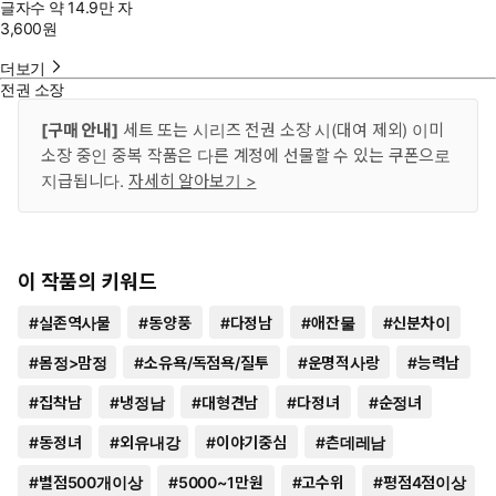
글자수
약 14.9만 자
3,600
원
더보기
전권 소장
[구매 안내]
세트 또는 시리즈 전권 소장 시(대여 제외) 이미
소장 중인 중복 작품은 다른 계정에 선물할 수 있는 쿠폰으로
지급됩니다.
자세히 알아보기 >
이 작품의 키워드
#
실존역사물
#
동양풍
#
다정남
#
애잔물
#
신분차이
#
몸정>맘정
#
소유욕/독점욕/질투
#
운명적사랑
#
능력남
#
집착남
#
냉정남
#
대형견남
#
다정녀
#
순정녀
#
동정녀
#
외유내강
#
이야기중심
#
츤데레남
#
별점500개이상
#
5000~1만원
#
고수위
#
평점4점이상