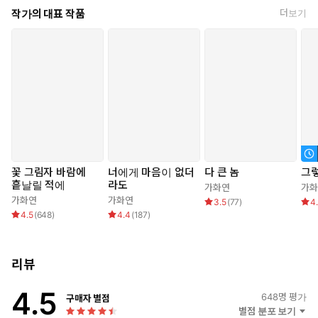
작가의 대표 작품
더보기
“네가 너무 좁고 나는 너무 크니 너를 둘로 쪼개는 것이 아니고서
는 이래서는 어렵겠구나.”
그럼 어찌해야 하나?
“쯧, 네가 좀 더 견뎌 보거라.”
연은 더 두고 볼 것도 없다는 것처럼 몸을 내려 사월의 가랑이 사이
에 얼굴을 파묻었다.
꽃 그림자 바람에
너에게 마음이 없더
다 큰 놈
그렇
흩날릴 적에
라도
가화연
가화
*
가화연
가화연
3.5
(
77
)
4
4.5
(
648
)
4.4
(
187
)
방사에 능하다는 여인들의 비기는 소용이 없었다. 그저 흐느끼듯 신
음하며 연의 애무에 속절없이 무너지기 바빴다.
리뷰
“제…발.”
“이리 하지 않으면 네가 아플 것이다.”
4.5
648
명 평가
구매자 별점
별점 분포 보기