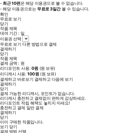
-
최근
10편
은 해당 이용권으로 볼 수 없습니다.
- 해당 이용권으로는
무료로
3일
간
볼 수 있습니다.
확인
무료로 보기
닫기
작품 제목
대여 기간 :
일
이용권 선택
무료로 보기
다른 방법으로 결제
결제하기
닫기
작품 제목
결제 금액 :
원
리디포인트 사용:
0
원
(
원 보유)
리디캐시 사용:
100
원
(
원 보유)
결제하고 바로보기
결제하고 다음에 보기
결제하기
닫기
결제 가능한 리디캐시, 포인트가 없습니다.
리디캐시 충전하고 결제없이 편하게 감상하세요.
리디포인트 적립 혜택도 놓치지 마세요!
충전하고 결제
일반 결제
결제하기
닫기
이미 구매한 작품입니다.
보기
닫기
결제 방법 선택