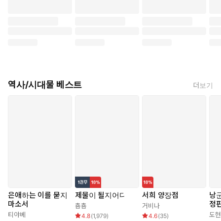
역사/시대물 베스트
더보기
은애하는 이를 묻지
제물이 될지어다
서희 양장점
낭군
마소서
정판
춈춈
거비나
티야베
도현
4.8
(
1,979
)
4.6
(
35
)