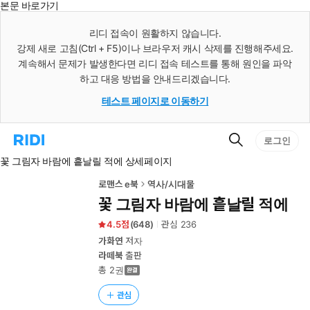
본문 바로가기
인
스
리디 접속이 원활하지 않습니다.
턴
강제 새로 고침(Ctrl + F5)이나 브라우저 캐시 삭제를 진행해주세요.
트
검
계속해서 문제가 발생한다면 리디 접속 테스트를 통해 원인을 파악
색
하고 대응 방법을 안내드리겠습니다.
테스트 페이지로 이동하기
검
리
로그인
색
디
꽃 그림자 바람에 흩날릴 적에 상세페이지
홈
으
로
로맨스 e북
역사/시대물
이
꽃 그림자 바람에 흩날릴 적에
동
4.5
(
648
)
관심
236
가화연
저자
라떼북
출판
총 2권
관심