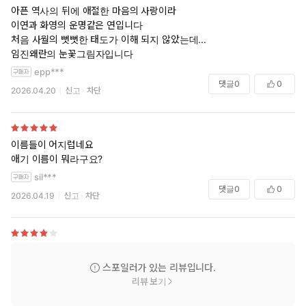
아픈 역사의 뒤에 애절한 마음의 사랑이라
이연과 화영의 운명같은 연입니다
처음 사월의 뻣뻣한 태도가 이해 되지 않았는데...
임진왜란의 눈꽃그림자입니다
epp***
댓글
0
0
2026.04.20
신고
차단
이름들이 어지럽네요
애기 이름이 뭐라구요?
sil***
댓글
0
0
2026.04.19
신고
차단
스포일러가 있는 리뷰입니다.
리뷰 보기