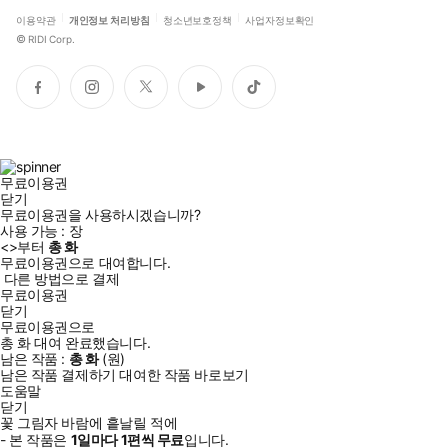
이용약관
개인정보 처리방침
청소년보호정책
사업자정보확인
©
RIDI Corp.
페
인
트
유
틱
이
스
위
튜
톡
스
타
터
브
북
그
램
무료이용권
닫기
무료이용권을 사용하시겠습니까?
사용 가능 :
장
<
>부터
총
화
무료이용권으로 대여합니다.
다른 방법으로 결제
무료이용권
닫기
무료이용권으로
총
화
대여 완료했습니다.
남은 작품 :
총
화
(
원)
남은 작품 결제하기
대여한 작품 바로보기
도움말
닫기
꽃 그림자 바람에 흩날릴 적에
- 본 작품은
1일
마다
1
편씩 무료
입니다.