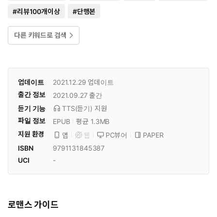
#
리뷰100개이상
#
단행본
다른 키워드로 검색
업데이트
2021.12.29
업데이트
출간 정보
2021.09.27
출간
듣기 기능
TTS(듣기)
지원
파일 정보
EPUB
평균 1.3MB
지원 환경
PC뷰어
PAPER
앱
웹
ISBN
9791131845387
UCI
-
로맨스 가이드