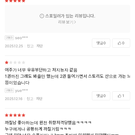
스포일러가 있는 리뷰입니다.
리뷰 보기
seo***
댓글
0
0
2025.12.25
신고
차단
여주가 너무 우유부단하고 저지능자 같음
1권까진 그래도 봐줄만 했는데 2권 들어가면서 스토리도 산으로 가는 느
낌이었습니다
yue***
댓글
0
1
2025.12.16
신고
차단
까칠남 좋아하는데 완전 취향저격당했음ㅋㅋㅋㅋ
누구에게나 공평하게 까칠거림ㅋㅋㅋ