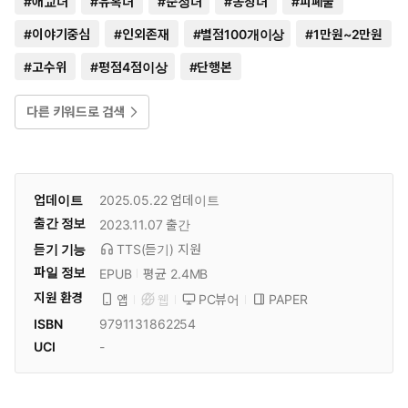
#
애교녀
#
유혹녀
#
순정녀
#
동정녀
#
피폐물
#
이야기중심
#
인외존재
#
별점100개이상
#
1만원~2만원
#
고수위
#
평점4점이상
#
단행본
다른 키워드로 검색
업데이트
2025.05.22
업데이트
출간 정보
2023.11.07
출간
듣기 기능
TTS(듣기)
지원
파일 정보
EPUB
평균 2.4MB
지원 환경
PC뷰어
PAPER
앱
웹
ISBN
9791131862254
UCI
-