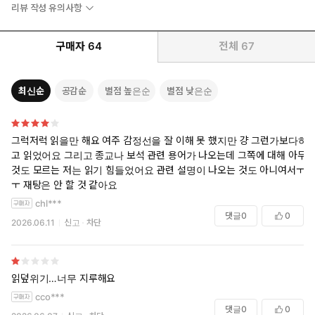
리뷰 작성 유의사항
구매자
64
전체
67
최신순
공감순
별점 높은순
별점 낮은순
그럭저럭 읽을만 해요 여주 감정선을 잘 이해 못 했지만 걍 그런가보다하
고 읽었어요 그리고 종교나 보석 관련 용어가 나오는데 그쪽에 대해 아무
것도 모르는 저는 읽기 힘들었어요 관련 설명이 나오는 것도 아니여서ㅜ
ㅜ 재탕은 안 할 것 같아요
chl***
댓글
0
0
2026.06.11
신고
차단
읽덮위기…너무 지루해요
cco***
댓글
0
0