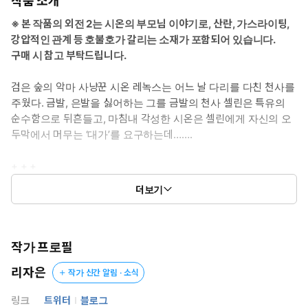
작품 소개
그의 집착을 받게 된다.
※ 본 작품의 외전 2는 시온의 부모님 이야기로, 산란, 가스라이팅,
강압적인 관계 등 호불호가 갈리는 소재가 포함되어 있습니다.
*이럴 때 보세요: 순진한 천사에게 러브 라이팅을 당한 반쪽짜리 악
구매 시 참고 부탁드립니다.
마의 집착이 보고 싶을 때.
검은 숲의 악마 사냥꾼 시온 레녹스는 어느 날 다리를 다친 천사를
*공감 글귀: 【난 순결한 네가 저지른 유일한 죄가 될 거야.】
주웠다. 금발, 은발을 싫어하는 그를 금발의 천사 셀린은 특유의
순수함으로 뒤흔들고, 마침내 각성한 시온은 셀린에게 자신의 오
두막에서 머무는 ‘대가’를 요구하는데…….
+ + +
더보기
【그래? 그럼 한번 빨아볼래, 셀린?】
【응?】
작가 프로필
셀린의 눈이 휘둥그레지자, 시온이 바지의 버클을 풀었다.
리자은
작가 신간 알림 · 소식
지이익―.
링크
트위터
블로그