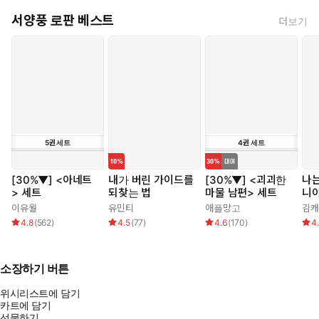
서양풍 로판 베스트
더보기
5
권
세트
4
권
세트
[30%▼] <아네트
내가 버린 가이드를
[30%▼] <괴괴한
나는
> 세트
되찾는 법
마물 남편> 세트
니
이유월
유민티
애플망고
김캐
4.8
(
562
)
4.5
(
77
)
4.6
(
170
)
4
소장하기 버튼
위시리스트에 담기
카트에 담기
선물하기