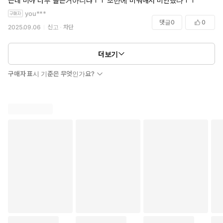
근데 미야 너무 슬픈거아니냐ㅜㅜ 초반에 미워해서 미안했다ㅜㅜ
you***
댓글
0
0
2025.09.06
신고
차단
더보기
구매자 표시 기준은 무엇인가요?