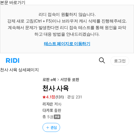
본문 바로가기
인
스
리디 접속이 원활하지 않습니다.
턴
강제 새로 고침(Ctrl + F5)이나 브라우저 캐시 삭제를 진행해주세요.
트
검
계속해서 문제가 발생한다면 리디 접속 테스트를 통해 원인을 파악
색
하고 대응 방법을 안내드리겠습니다.
테스트 페이지로 이동하기
검
리
로그인
색
디
천사 사육 상세페이지
홈
으
로
로판 e북
서양풍 로판
이
천사 사육
동
4.1
(
131
)
관심
231
리자은
저자
다카포
출판
총 5권
관심