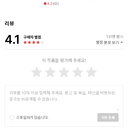
【먹어.】
4.2
(
63
)
“어…….”
리뷰
셀린이 위를 올려다보자, 그녀와 눈높이를 맞춘 시온이 말했다.
4.1
131
명 평가
구매자 별점
별점 분포 보기
【네 노동의 대가로 주는 상이야. 앞으로도 나한테 음식을 요구하
고 싶으면, 이렇게 부탁해.】
이 작품을 평가해 주세요!
알아들었어, 셀린?
스포일러가 있습니다.
리뷰 등록