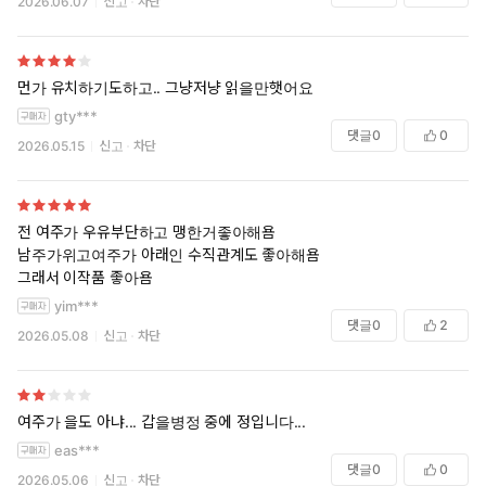
2026.06.07
신고
차단
먼가 유치하기도하고.. 그냥저냥 읽을만햇어요
gty***
댓글
0
0
2026.05.15
신고
차단
전 여주가 우유부단하고 맹한거좋아해욤
남주가위고여주가 아래인 수직관계도 좋아해욤
그래서 이작품 좋아욤
yim***
댓글
0
2
2026.05.08
신고
차단
여주가 을도 아냐... 갑을병정 중에 정입니다...
eas***
댓글
0
0
2026.05.06
신고
차단