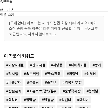
3,000
원
더보기
전권 소장
[구매 안내]
세트 또는 시리즈 전권 소장 시(대여 제외) 이미
소장 중인 중복 작품은 다른 계정에 선물할 수 있는 쿠폰으로
지급됩니다.
자세히 알아보기 >
이 작품의 키워드
#
가상시대물
#
판타지물
#
서양풍
#
나이차커플
#
동거
#
첫사랑
#
속도위반
#
전생/환생
#
까칠남
#
상처남
#
나쁜남자
#
절륜남
#
순진녀
#
외국인/혼혈
#
갑을관계
#
소유욕/독점욕/질투
#
운명적사랑
#
능력남
#
집착남
#
철벽남
#
냉정남
#
직진녀
#
다정녀