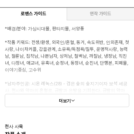
로맨스 가이드
연작 가이드
*배경/분야: 가상시대물, 판타지물, 서양풍
*작품 키워드: 전생/환생, 외국인/혼혈, 동거, 속도위반, 인외존재, 첫
사랑, 나이차커플, 갑을관계, 소유욕/독점욕/질투, 운명적사랑, 능력
남, 절륜남, 집착남, 나쁜남자, 상처남, 철벽남, 까칠남, 냉정남, 직진
녀, 다정녀, 애교녀, 유혹녀, 순정녀, 동정녀, 순진녀, 단행본, 피폐물,
이야기중심, 고수위
*남자주인공: 시온 레녹스(28) - 검은 숲의 숲지기이자 보석 세공
사. 천사와 악마의 혼혈로, 금발과 은발을 기피한다. 금발의 악마
인 아버지로부터 물려받은 기질을 억누르며 살아왔지만, 셀린과
더보기
만난 후 그것을 드러낸다.
*여자주인공: 셀린(19) - 천계의 성인식 날 낙원에서 떨어진 천사.
금발, 금안의 미인으로 순수하고 아이 같은 성정을 지니고 있다. 발
천사 사육
목을 다친 자신을 보호해 준 시온에게 함부로 애정을 표현했다가,