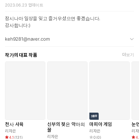
2023.06.23
업데이트
【만족스럽게 빨면 고기를 줄 거야. 그러지 못하면, 네가 원하는 음
식은 없어.】
잠시나마 일상을 잊고 즐거우셨으면 좋겠습니다.
감사합니다:)
【어…….】
keh9281@naver.com
“웁!”
작가의 대표 작품
더보기
철벅이는 야릇한 소리가 주방에 울려 퍼지고, 속절없이 시온의
성기를 빨던 셀린이 발개진 눈을 치떴다.
부풀었던 성기에서 정액이 터지고 바르르 떨며 그것을 다 받아 마신
셀린이, 시온으로부터 떨어져나갔다.
“하아……. 시, 시온?”
으, 음식은…….
천사 사육
신부의 젖은 악마의
마피아 게임
눈먼
달그락.
꿀
리자은
리자은
리자
리자은
4.1
(
131
)
0
(
0
)
4.