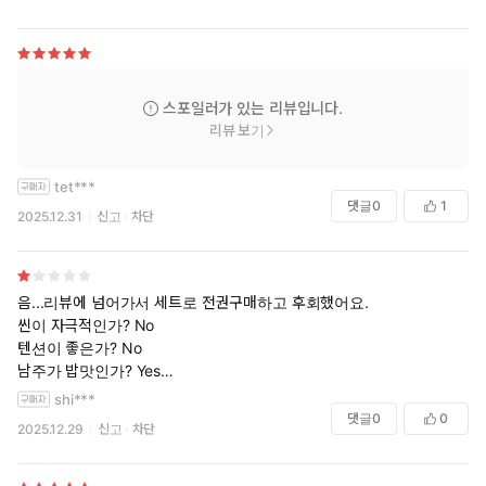
스포일러가 있는 리뷰입니다.
리뷰 보기
tet***
댓글
0
1
2025.12.31
신고
차단
음...리뷰에 넘어가서 세트로 전권구매하고 후회했어요.
씬이 자극적인가? No
텐션이 좋은가? No
남주가 밥맛인가? Yes
여주가 맹한가? Yes
shi***
댓글
0
0
2025.12.29
신고
차단