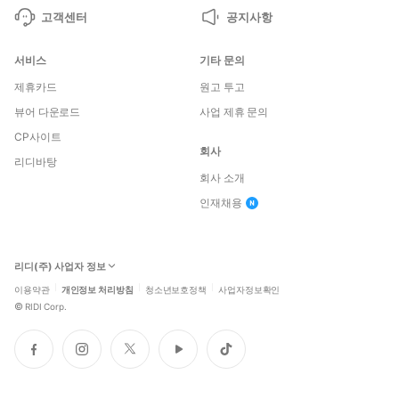
고객센터
공지사항
서비스
기타 문의
제휴카드
원고 투고
뷰어 다운로드
사업 제휴 문의
CP사이트
회사
리디바탕
회사 소개
인재채용
리디(주) 사업자 정보
이용약관
개인정보 처리방침
청소년보호정책
사업자정보확인
©
RIDI Corp.
페
인
트
유
틱
이
스
위
튜
톡
스
타
터
브
북
그