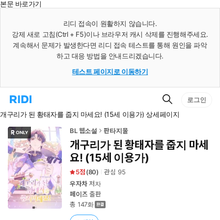
본문 바로가기
인
스
리디 접속이 원활하지 않습니다.
턴
강제 새로 고침(Ctrl + F5)이나 브라우저 캐시 삭제를 진행해주세요.
트
검
계속해서 문제가 발생한다면 리디 접속 테스트를 통해 원인을 파악
색
하고 대응 방법을 안내드리겠습니다.
테스트 페이지로 이동하기
검
리
로그인
색
디
개구리가 된 황태자를 줍지 마세요! (15세 이용가) 상세페이지
홈
으
로
BL 웹소설
판타지물
이
개구리가 된 황태자를 줍지 마세
동
요! (15세 이용가)
5
(
80
)
관심
95
우자차
저자
페이즈
출판
총 147화