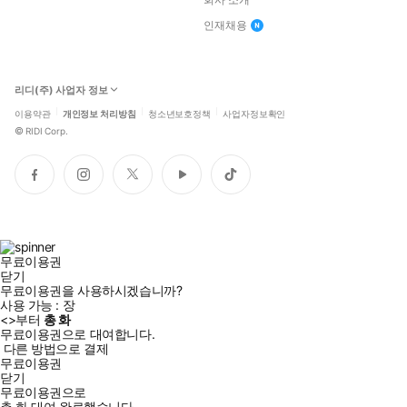
인재채용
리디(주) 사업자 정보
이용약관
개인정보 처리방침
청소년보호정책
사업자정보확인
©
RIDI Corp.
페
인
트
유
틱
이
스
위
튜
톡
스
타
터
브
북
그
램
무료이용권
닫기
무료이용권을 사용하시겠습니까?
사용 가능 :
장
<
>부터
총
화
무료이용권으로 대여합니다.
다른 방법으로 결제
무료이용권
닫기
무료이용권으로
총
화
대여 완료했습니다.