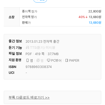
종이책 정가
22,800원
소장
전자책 정가
40
%↓
13,680원
판매가
13,680원
출간 정보
2013.01.23
전자책 출간
듣기 기능
TTS(듣기)
미
지원
파일 정보
PDF
37.7MB
419 쪽
지원 환경
PC뷰어
PAPER
앱
웹
ISBN
9788960308374
UCI
-
부록 다운로드 바로가기 >>