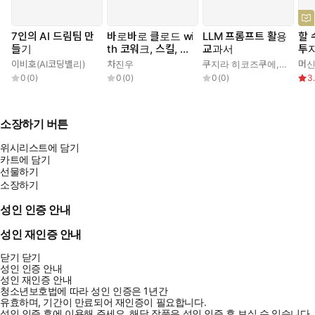
7인의 AI 드림팀 만
바로바로 클로드 wi
LLM 프롬프트 활용
할 
들기
th 코워크, 스킬, 클
교과서
투
로드 코드, 디자인
이비호(AI코딩밸리)
차진우
쿠지라 히코즈쿠에
,
김성훈
머
0
(
0
)
0
(
0
)
0
(
0
)
3
소장하기 버튼
위시리스트에 담기
카트에 담기
선물하기
소장하기
성인 인증 안내
성인 재인증 안내
닫기
닫기
성인 인증 안내
성인 재인증 안내
청소년보호법에 따라 성인 인증은 1년간
유효하며, 기간이 만료되어 재인증이 필요합니다.
성인 인증 후에 이용해 주세요.
해당 작품은 성인 인증 후 보실 수 있습니다.