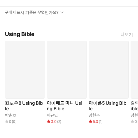
보여주는 실무 파일과 Adobe 공식 시험버전 프로그램까지 들어간
구매자 표시 기준은 무엇인가요?
부록 DVD, 뭐가 뭔지 모를 때 도움이 될 한글과 영문 메뉴 비교
표, 디자이너들이 많이 쓰는 폰트들, 업계 트렌드에 직통인 발 빠
른 정보들, 욕심 많은 후배를 위한 제대로 된 강좌들, 훔치고 싶은
Using Bible
더보기
선배 디자이너의 즐겨찾기까지 꼭꼭 챙겨 담았습니다.
윈도우8 Using Bib
아이패드 미니 Usi
아이폰5 Using Bib
갤럭
le
ng Bible
le
ibl
박춘호
이규민
강현주
강
0
(
0
)
3.0
(
2
)
5.0
(
1
)
0