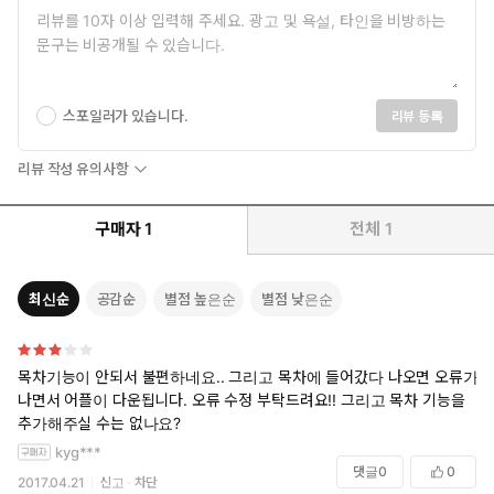
기능 설명을 위한 그저 그런 사진들이 아닙니다. 각 기능을 설명하기
에 가장 적합하고 재미있는 예제들이 프로 포토그래퍼들의 작품을
사용하여 한 컷, 한 컷 이 책만을 위해 따로 제작되었습니다. 기본 설
명을 위한 예제 하나 하나까지도 그대로 실무 활용 예제이기 때문에,
듬성듬성 포토샵을 대충 알고 있던 사람이 기본 설명을 읽지 않고 예
스포일러가 있습니다.
리뷰 등록
제만을 전부 따라 해도 활용서 한 권을 따로 구입하여 공부한 효과를
가질 수 있도록 구성되었습니다.
리뷰 작성 유의사항
4) 제대로 공개되는 프로들의 포토샵 실무 리터칭 테크닉
구매자
1
전체
1
잡지에서 보던 느낌이 풍부한 흑백 사진, 화장품 광고에서 보던
연예인의 아름다운 피부, 나뭇잎을 따라 부드럽게 흘러내리는 글
자, 세련된 핸드폰 UI 디자인, 투수의 공을 따라 섬광처럼 터지는
최신순
공감순
별점 높은순
별점 낮은순
빛 무리, 멋스러운 캘리그래피……. 한번쯤 해보고 싶던 바로 그 노
하우들이 모두 공개됩니다.
목차기능이 안되서 불편하네요.. 그리고 목차에 들어갔다 나오면 오류가
5) 포토샵 초보 전문 기획자가 꼼꼼히 정성들인 친절한 도우미들
나면서 어플이 다운됩니다. 오류 수정 부탁드려요!! 그리고 목차 기능을
무료 폰트와 단축키는 기본이죠? 책과 똑같은 결과물을 얻을 수 있
추가해주실 수는 없나요?
도록 어려운 부분의 패스와 셰이프까지 담아 놓은 예제 파일들, 각
kyg***
과정을 모두 볼 수 있도록 단계별로 저장된 완성 파일, 지면이 부족
댓글
0
0
2017.04.21
신고
차단
해 책에 담지는 못 했지만 한 단계 더 나가 어떻게 활용할 수 있는지