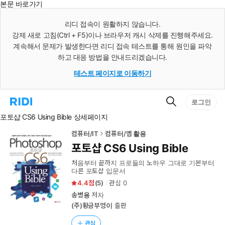
본문 바로가기
인
스
리디 접속이 원활하지 않습니다.
턴
강제 새로 고침(Ctrl + F5)이나 브라우저 캐시 삭제를 진행해주세요.
트
검
계속해서 문제가 발생한다면 리디 접속 테스트를 통해 원인을 파악
색
하고 대응 방법을 안내드리겠습니다.
테스트 페이지로 이동하기
검
리
로그인
색
디
포토샵 CS6 Using Bible 상세페이지
홈
으
로
컴퓨터/IT
컴퓨터/앱 활용
이
포토샵 CS6 Using Bible
동
처음부터 끝까지 프로들의 노하우 그대로 기본부터
다른 포토샵 입문서
4.4
(
5
)
관심
0
송병용
저자
(주)황금부엉이
출판
관심