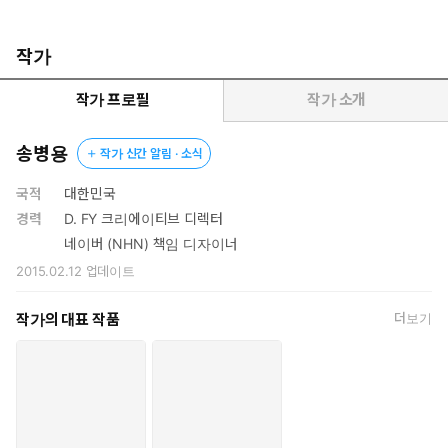
했던 포토샵이 왜 뭔가 하려고 하면 마음먹은 대로 안 되는 걸까
요? 내가 배운 포토샵과 실무에서 쓰는 포토샵의 차이를 잘 나가
는 13년차 현직 디자이너에게 물었습니다. 끝없이 이어지는 지루
작가
한 이론이나 화려하기만 한 눈요기용 예제, 카페 내용을 대충 얽
어 놓은 것이 아니라 진짜 되는, 바로 활용할 수 있는 진짜 포토샵
작가 프로필
작가 소개
이 필요했기 때문입니다.
이 책만을 위해 따로 제작된 수많은 실무 예제들, 일부러 복습하지
송병용
작가 신간 알림 · 소식
않아도 따라하다 보면 다섯 번 이상 자연스럽게 반복되는 체계적인
학습 시스템, 뭐든지 낯선 초보자를 배려하는 한글 메뉴와 곳곳에 담
국적
대한민국
긴 디자이너의 실무 이야기, 다른 어느 곳에서도 공개되지 않던 프로
경력
D. FY 크리에이티브 디렉터
들의 포토샵 노하우까지 응용력과 디자인의 힘을 키우는 정통 포토
네이버 (NHN) 책임 디자이너
샵을 만날 수 있습니다.
2015.02.12
업데이트
삼성생명, 네이버, 여수 엑스포, GS 칼텍스……
작가의 대표 작품
더보기
잘 나가는 현직 디자이너의 포토샵 실무 강좌를 그대로!
다른 책들이 모두 출간된 후에도 오랜 시간 공들여 작업한 데는 이유
가 있습니다. 잔재주나 눈요기, 유행하는 몇 가지 ‘뽀샵질’이 아니라
실무에서 정말 통하고, 재미있게 배울 수 있는 ‘정통 포토샵’을 보여
드립니다.