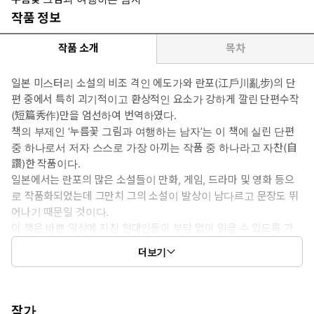
작품 정보
작품 소개
목차
일본 미스터리 소설의 비조 격인 에도가와 란포(江戶川亂步)의 단
편 중에서 특히 괴기적이고 환상적인 요소가 강하게 깔린 단편수작
(短篇秀作)만을 엄선하여 번역하였다.
책의 부제인 ‘누름꽃 그림과 여행하는 남자’는 이 책에 실린 단편
중 하나로서 저자 스스로 가장 아끼는 작품 중 하나라고 자찬(自
讚)한 작품이다.
일본에서는 란포의 많은 소설들이 만화, 게임, 드라마 및 영화 등으
로 작품화되었는데 그만치 그의 소설이 발상이 남다르고 문장도 뛰
어나기 때문일 것이다.
이 책은 바쁜 일상에 지친 현대인들이 부담 없이 읽을 수 있도록 가
급적 쉬운 문체로 번역하였으며, 중간중간 삽화를 넣어 흥미있게 읽
더보기
을 수 있도록 하였다.
작가