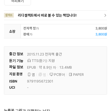
미리보기
리디셀렉트에서 바로 볼 수 있는 책입니다!
셀렉트
전자책 정가
3,800원
소장
판매가
3,800원
출간 정보
2015.11.23
전자책 출간
듣기 기능
TTS(듣기)
지원
파일 정보
EPUB
약 8.9만 자
13.4MB
지원 환경
PC뷰어
PAPER
앱
웹
ISBN
9791195672301
UCI
-
누름꽃 그림과 여행하는 남자