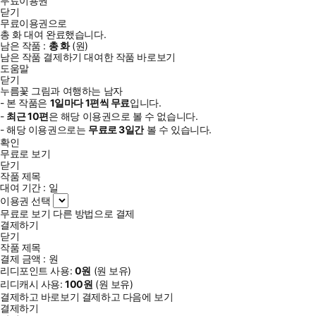
무료이용권
닫기
무료이용권으로
총
화
대여 완료했습니다.
남은 작품 :
총
화
(
원)
남은 작품 결제하기
대여한 작품 바로보기
도움말
닫기
누름꽃 그림과 여행하는 남자
- 본 작품은
1일
마다
1
편씩 무료
입니다.
-
최근
10편
은 해당 이용권으로 볼 수 없습니다.
- 해당 이용권으로는
무료로
3일
간
볼 수 있습니다.
확인
무료로 보기
닫기
작품 제목
대여 기간 :
일
이용권 선택
무료로 보기
다른 방법으로 결제
결제하기
닫기
작품 제목
결제 금액 :
원
리디포인트 사용:
0
원
(
원 보유)
리디캐시 사용:
100
원
(
원 보유)
결제하고 바로보기
결제하고 다음에 보기
결제하기