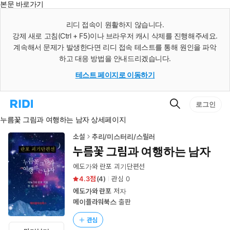
본문 바로가기
인
스
리디 접속이 원활하지 않습니다.
턴
강제 새로 고침(Ctrl + F5)이나 브라우저 캐시 삭제를 진행해주세요.
트
검
계속해서 문제가 발생한다면 리디 접속 테스트를 통해 원인을 파악
색
하고 대응 방법을 안내드리겠습니다.
테스트 페이지로 이동하기
검
리
로그인
색
디
누름꽃 그림과 여행하는 남자 상세페이지
홈
으
로
소설
추리/미스터리/스릴러
이
누름꽃 그림과 여행하는 남자
동
에도가와 란포 괴기단편선
4.3
(
4
)
관심
0
에도가와 란포
저자
메이플라워북스
출판
관심