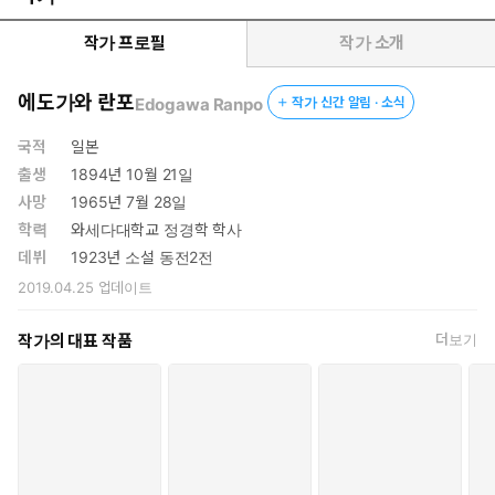
작가 프로필
작가 소개
에도가와 란포
Edogawa Ranpo
작가 신간 알림 · 소식
국적
일본
출생
1894년 10월 21일
사망
1965년 7월 28일
학력
와세다대학교 정경학 학사
데뷔
1923년 소설 동전2전
2019.04.25
업데이트
작가의 대표 작품
더보기