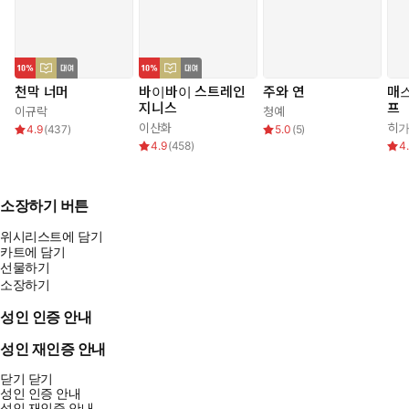
천막 너머
바이바이 스트레인
주와 연
매
지니스
프
이규락
청예
이산화
히가
4.9
(
437
)
5.0
(
5
)
4.9
(
458
)
4
소장하기 버튼
위시리스트에 담기
카트에 담기
선물하기
소장하기
성인 인증 안내
성인 재인증 안내
닫기
닫기
성인 인증 안내
성인 재인증 안내