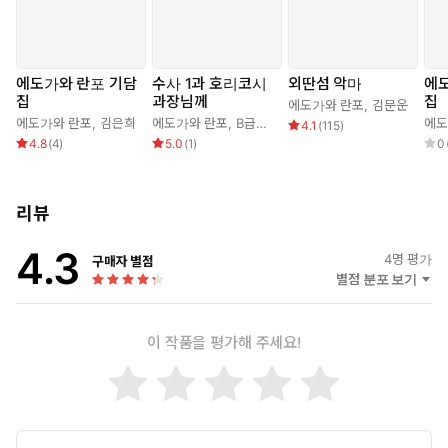
에도가와 란포 기담
수사 1과 호리코시
외딴섬 악마
에
집
과장님께
집
에도가와 란포
,
김문운
에도가와 란포
,
김은희
에도가와 란포
,
B급번역클럽
에도
4.1
(
115
)
4.8
(
4
)
5.0
(
1
)
0
리뷰
4.3
4
명 평가
구매자 별점
별점 분포 보기
이 작품을 평가해 주세요!