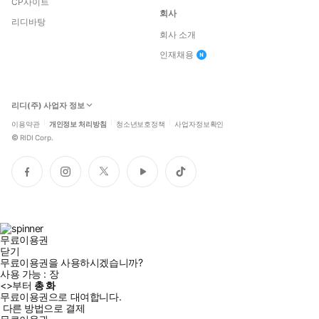
CP사이트
회사
리디바탕
회사 소개
인재채용
리디(주) 사업자 정보
이용약관
개인정보 처리방침
청소년보호정책
사업자정보확인
©
RIDI Corp.
페
인
트
유
틱
이
스
위
튜
톡
스
타
터
브
북
그
램
무료이용권
닫기
무료이용권을 사용하시겠습니까?
사용 가능 :
장
<
>부터
총
화
무료이용권으로 대여합니다.
다른 방법으로 결제