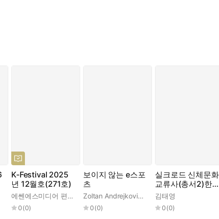
6
K-Festival 2025
보이지 않는 e스포
실크로드 신체문화
년 12월호(271호)
츠
교류사(총서2)한
국
에쎈에스미디어 편집부
Zoltan Andrejkovics
,
이상호
김태영
0
(
0
)
0
(
0
)
0
(
0
)