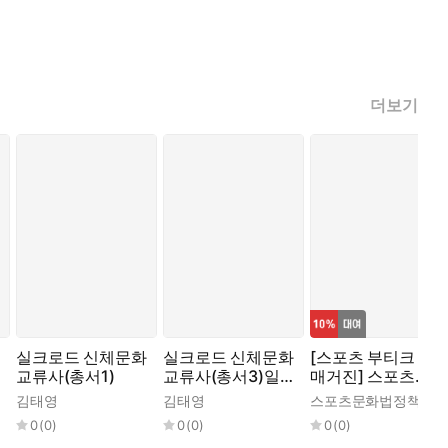
더보기
실크로드 신체문화
실크로드 신체문화
[스포츠 부티크 e
교류사(총서1)
교류사(총서3)일
매거진] 스포츠에
본
미치다 - 24년 11
김태영
김태영
스포츠문화법정책연구소
월호
0
(
0
)
0
(
0
)
0
(
0
)