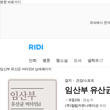
본문 바로가기
계속해서 문제
리
디
홈
으
만화
웹툰
웹소설
도서
셀렉트
로
이
임산부 유산균 비타민d 상세페이지
동
잡지
건강/스포츠
임산부 유산
0
(
0
)
관심
0
(주)팁팁커뮤니케이션
저자