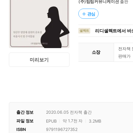
(주)팁팁커뮤니케이션
출판
관심
리디셀렉트에서 바로
셀렉트
전자책 
소장
판매가
미리보기
출간 정보
2020.06.05
전자책 출간
파일 정보
약 1.7천 자
EPUB
3.2MB
ISBN
9791196727352