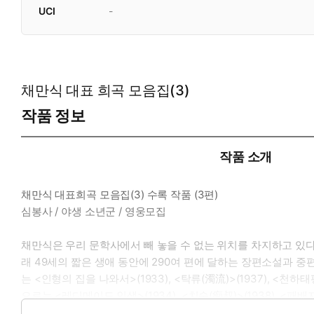
UCI
-
채만식 대표 희곡 모음집(3)
작품 정보
작품 소개
채만식 대표희곡 모음집(3) 수록 작품 (3편)
심봉사 / 야생 소년군 / 영웅모집
채만식은 우리 문학사에서 빼 놓을 수 없는 위치를 차지하고 있다
래 49세의 짧은 생애 동안에 290여 편에 달하는 장편소설과 중
는 <인형의 집을 나와서>(1933), <탁류(濁流)>(1937), <천하태평
으로는 <레디메이드 인생>(1934), <치숙(痴叔)>(1938), <패배자
설>(1940) 등이 있다. 일제 강점기의 우리 민족이 처한 사회적