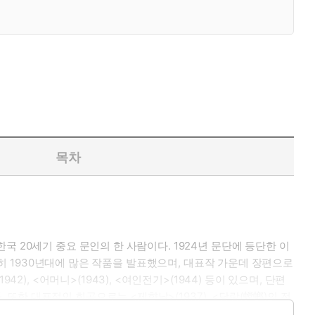
목차
 20세기 중요 문인의 한 사람이다. 1924년 문단에 등단한 이
특히 1930년대에 많은 작품을 발표했으며, 대표작 가운데 장편으로
942), <어머니>(1943), <여인전기>(1944) 등이 있으며, 단편
 있다. 또한 대표적인 희곡으로는 <제향날>(1937), <당랑(螳螂)의 전
역설, 새로운 구성방식을 다양하게 작품에 반영했다. 그는 작품 속에