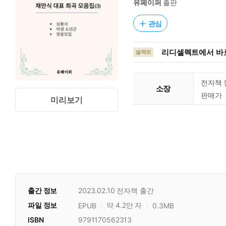
유페이퍼
출판
관심
리디셀렉트에서 바로
셀렉트
전자책 
소장
판매가
미리보기
출간 정보
2023.02.10
전자책 출간
파일 정보
약 4.2만 자
EPUB
0.3MB
ISBN
9791170562313