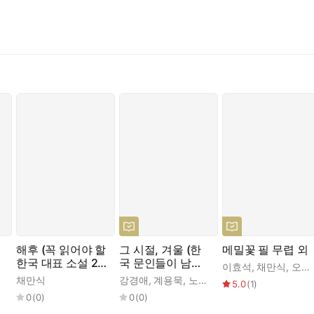
해후 (꼭 읽어야 할
그 시절, 겨울 (한
메밀꽃 필 무렵 외
한국 대표 소설 20
국 문인들이 남긴
석
,
채만식
,
최서해
,
현진건
,
이남호
이효석
,
채만식
,
오영수
2)
계절 이야기)
채만식
강경애
,
계용묵
,
노천명
,
방정환
,
백신애
,
이병
5.0
(
1
)
0
(
0
)
0
(
0
)