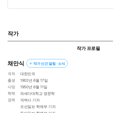
서 경제적 궁핍과 시대적 모순과 갈등을 풍자적 수법으로 당시의
작가
작가 프로필
채만식
작가 신간 알림 · 소식
국적
대한민국
출생
1902년 6월 17일
사망
1950년 6월 11일
학력
와세다대학교 영문학
경력
개벽사 기자
조선일보 학예부 기자