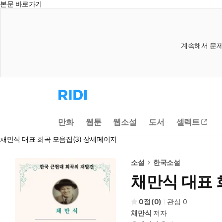
본문 바로가기
계속해서 문제
리
디
홈
으
만화
웹툰
웹소설
도서
셀렉트
로
이
채만식 대표 희곡 모음집(3) 상세페이지
동
소설
한국소설
채만식 대표 
0
(
0
)
관심
0
채만식
저자