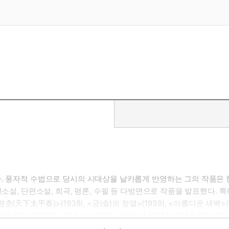
. 풍자적 수법으로 당시의 시대상을 날카롭게 반영하는 그의 작품은 한국
편소설, 단편소설, 희곡, 평론, 수필 등 다방면으로 작품을 발표했다. 
춘(天下太平春)>(1938), <금(金)의 정열>(1939), <아름다운 새벽>(1
의 무덤>(1939), <맹순사>(1946), <미스터 방(方)>(1946) 등이
 현실과 좌절에 대하여 문제의식을 가지고, 풍부한 어휘, 풍자, 반어, 