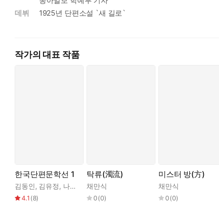
동아일보 학예부 기자
데뷔
1925년 단편소설 `새 길로`
작가의 대표 작품
한국단편문학선 1
탁류(濁流)
미스터 방(方)
김동인
,
김유정
,
나도향
,
채만식
염상섭
,
이광수
,
이상
,
이태준
채만식
,
이효석
,
정비
4.1
(
8
)
0
(
0
)
0
(
0
)