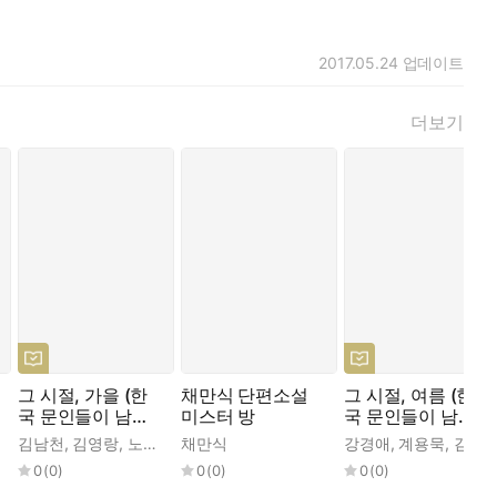
2017.05.24
업데이트
더보기
그 시절, 가을 (한
채만식 단편소설
그 시절, 여름 (한
국 문인들이 남긴
미스터 방
국 문인들이 남긴
,
시은경
,
신정민(은구)
계절 이야기)
계절 이야기)
각
,
김남천
이효석
,
,
김영랑
지하련
,
,
노천명
채만식
,
채만식
방정환
,
이상
,
이효석
,
채만식
강경애
,
최서해
,
계용묵
,
김상용
0
(
0
)
0
(
0
)
0
(
0
)