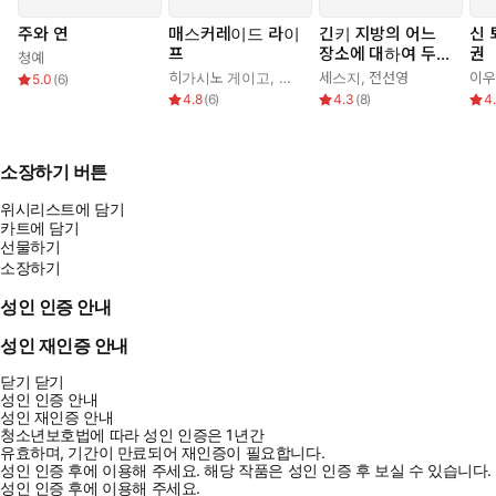
주와 연
매스커레이드 라이
긴키 지방의 어느
신 
프
장소에 대하여 두
권
청예
번째 기록
히가시노 게이고
,
김은모
세스지
,
전선영
이우
5.0
(
6
)
4.8
(
6
)
4.3
(
8
)
4
소장하기 버튼
위시리스트에 담기
카트에 담기
선물하기
소장하기
성인 인증 안내
성인 재인증 안내
닫기
닫기
성인 인증 안내
성인 재인증 안내
청소년보호법에 따라 성인 인증은 1년간
유효하며, 기간이 만료되어 재인증이 필요합니다.
성인 인증 후에 이용해 주세요.
해당 작품은 성인 인증 후 보실 수 있습니다.
성인 인증 후에 이용해 주세요.