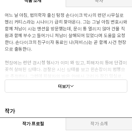
작품 소개
목차
어느 날 아침, 법의학자 출신 탐정 손다이크 박사의 런던 사무실로
헨리 커티스라는 사나이가 급히 찾아온다. 그는 그날 아침 변호사와
함께 처남이 사는 맨션을 방문했는데, 문이 통 열리지 않아 건물 직
원과 함께 부수고 들어가니 처남이 살해되어 있었다며 도움을 요청
한다. 손다이크의 친구이자 동료인 나(저비스)는 곧 함께 사건 현장
으로 출동한다.
현장에는 런던 경시청 형사가 이미 와 있고, 피해자의 등에 단검이
꽂혀 살해된 상태다. 경찰은 시신 상태를 보고 왼손잡이의 범행으
로 추정한다. 그런데 피살자의 방은 안에서 고리가 잠긴 밀실로,
범인이 어떻게 빠져 나갔는지 오리무중이다.
더보기
경찰은 의뢰인 커티스의 딸이 피해자가 죽기 전 마지막으로 찾아온
방문객임을 확인하는데, 그녀는 피해자와 불편한 관계의 왼손잡이
다. 경찰은 그녀를 진범으로 지목하지만, 손다이크는 굳이 알루미
작가
늄 단검을 사용한 이유와 밀실에 주목한다. 그는 단검이 특이한 알
루미늄 재질이란 사실, 그리고 검이 꽂힌 옷자락 상태의 미묘한 위
작가 프로필
작가 소개
화감을 포착하는데...철저히 과학적 증거와 법의학 지식을 토대로