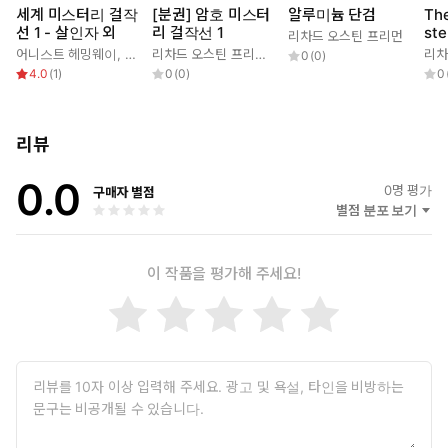
세계 미스터리 걸작
[분권] 암호 미스터
알루미늄 단검
The
선 1 - 살인자 외
리 걸작선 1
ste
리차드 오스틴 프리먼
어니스트 헤밍웨이
,
로버트 유스터스
,
대실 해밋
리차드 오스틴 프리먼
,
,
멜빌 데이비슨 포스트
리차드 오스틴 프리먼
,
정태원
,
프리먼
리차
0
(
0
)
4.0
(
1
)
0
(
0
)
0
리뷰
0.0
0
명 평가
구매자 별점
별점 분포 보기
이 작품을 평가해 주세요!