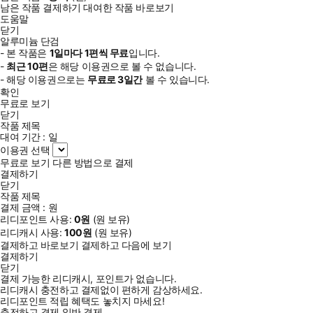
남은 작품 결제하기
대여한 작품 바로보기
도움말
닫기
알루미늄 단검
- 본 작품은
1일
마다
1
편씩 무료
입니다.
-
최근
10편
은 해당 이용권으로 볼 수 없습니다.
- 해당 이용권으로는
무료로
3일
간
볼 수 있습니다.
확인
무료로 보기
닫기
작품 제목
대여 기간 :
일
이용권 선택
무료로 보기
다른 방법으로 결제
결제하기
닫기
작품 제목
결제 금액 :
원
리디포인트 사용:
0
원
(
원 보유)
리디캐시 사용:
100
원
(
원 보유)
결제하고 바로보기
결제하고 다음에 보기
결제하기
닫기
결제 가능한 리디캐시, 포인트가 없습니다.
리디캐시 충전하고 결제없이 편하게 감상하세요.
리디포인트 적립 혜택도 놓치지 마세요!
충전하고 결제
일반 결제