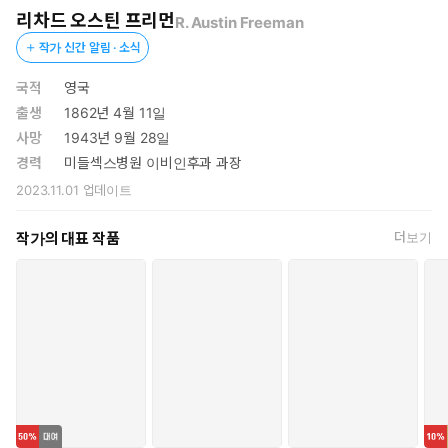
사건을 추적하는 손다이크 박사는 과연 이 기이한 밀실살인의 수수
리차드 오스틴 프리먼
R. Austin Freeman
께끼를 풀 수 있을까?
작가 신간 알림 · 소식
<알루미늄 단검>은 과학 수사물의 선구자로 불리는 법의학 탐정
국적
영국
손다이크 박사 시리즈를 집필한 영국 소설가 겸 외과 의사 R. 오스
출생
1862년 4월 11일
틴 프리먼의 작품이다. 1910년 <맥클루어 매거진> 11월호에 처음
사망
1943년 9월 28일
발표되었다.
경력
미들섹스병원 이비인후과 과장
2023.11.01
업데이트
작가의 대표 작품
더보기