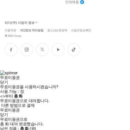
인재채용
리디(주) 사업자 정보
이용약관
개인정보 처리방침
청소년보호정책
사업자정보확인
©
RIDI Corp.
페
인
트
유
틱
이
스
위
튜
톡
스
타
터
브
북
그
램
무료이용권
닫기
무료이용권을 사용하시겠습니까?
사용 가능 :
장
<
>부터
총
화
무료이용권으로 대여합니다.
다른 방법으로 결제
무료이용권
닫기
무료이용권으로
총
화
대여 완료했습니다.
남은 작품 :
총
화
(
원)