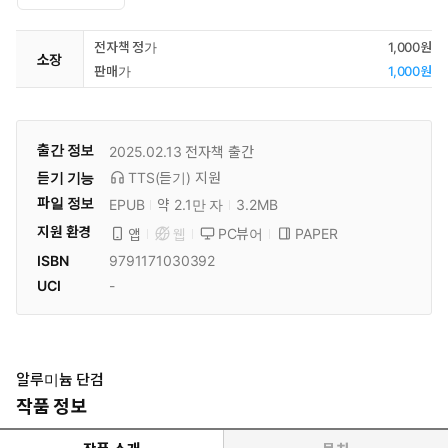
전자책 정가
1,000원
소장
판매가
1,000원
출간 정보
2025.02.13
전자책 출간
듣기 기능
TTS(듣기)
지원
파일 정보
EPUB
약 2.1만 자
3.2MB
지원 환경
PC뷰어
PAPER
앱
웹
ISBN
9791171030392
UCI
-
알루미늄 단검
작품 정보