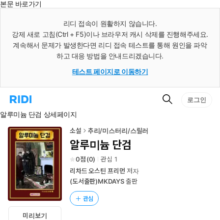
본문 바로가기
인
스
리디 접속이 원활하지 않습니다.
턴
강제 새로 고침(Ctrl + F5)이나 브라우저 캐시 삭제를 진행해주세요.
트
검
계속해서 문제가 발생한다면 리디 접속 테스트를 통해 원인을 파악
색
하고 대응 방법을 안내드리겠습니다.
테스트 페이지로 이동하기
검
리
로그인
색
디
알루미늄 단검 상세페이지
홈
으
로
소설
추리/미스터리/스릴러
이
알루미늄 단검
동
0
(
0
)
관심
1
리차드 오스틴 프리먼
저자
(도서출판)MKDAYS
출판
관심
미리보기