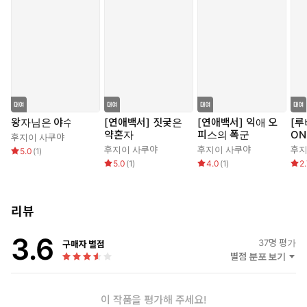
왕자님은 야수
[연애백서] 짓궂은
[연애백서] 익애 오
[루
약혼자
피스의 폭군
ON
후지이 사쿠야
후지이 사쿠야
후지이 사쿠야
후지
5.0
(
1
)
5.0
(
1
)
4.0
(
1
)
2
리뷰
3.6
37
명 평가
구매자 별점
별점 분포 보기
이 작품을 평가해 주세요!