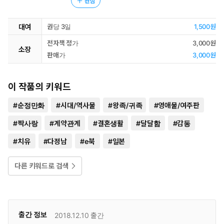
관심
대여
권당 3일
1,500원
전자책 정가
3,000원
소장
판매가
3,000원
이 작품의 키워드
#
순정만화
#
시대/역사물
#
왕족/귀족
#
영애물/여주판
#
짝사랑
#
계약관계
#
결혼생활
#
달달함
#
감동
#
치유
#
다정남
#
e북
#
일본
다른 키워드로 검색
출간 정보
2018.12.10
출간