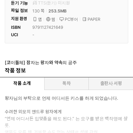
듣기 기능
TTS(듣기)
미
지원
파일 정보
253.5MB
130 쪽
지원 환경
PC뷰어
PAPER
앱
웹
ISBN
9791127421649
UCI
-
[코이돌체] 잠자는 왕자와 약속의 공주
작품 정보
작품 소개
목차
출판사 서평
왕자님의 부탁으로 언제 어디서든 키스를 하게 되었습니다.
수려한 외모의 앤드루 왕자에게
“언제 어디서든 입맞춤을 해도 된다.” 는 요구를 받은 백작영예 샬
롯.
영문도 모른 채, 거부할 수도 없는 상태로 성에 갇혀