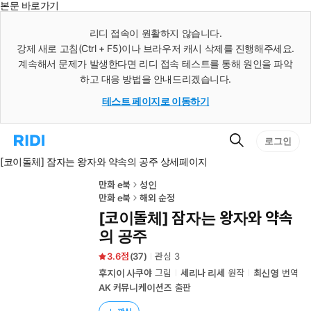
본문 바로가기
인
스
리디 접속이 원활하지 않습니다.
턴
강제 새로 고침(Ctrl + F5)이나 브라우저 캐시 삭제를 진행해주세요.
트
검
계속해서 문제가 발생한다면 리디 접속 테스트를 통해 원인을 파악
색
하고 대응 방법을 안내드리겠습니다.
테스트 페이지로 이동하기
검
리
로그인
색
디
[코이돌체] 잠자는 왕자와 약속의 공주 상세페이지
홈
으
로
만화 e북
성인
이
만화 e북
해외 순정
동
[코이돌체] 잠자는 왕자와 약속
의 공주
3.6
(
37
)
관심
3
후지이 사쿠야
그림
세리나 리세
원작
최신영
번역
AK 커뮤니케이션즈
출판