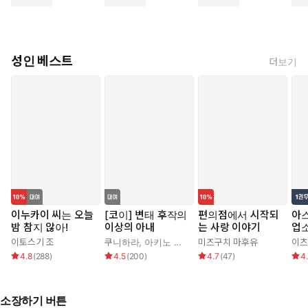
성인 베스트
더보기
이누카이 씨는 오늘
[코이] 변태 후작의
편의점에서 시작되
아
밤 참지 않아!
이상의 아내
는 사랑 이야기
업
니다
이토스기 조
쿠니하라
,
아키노 신쥬
,
가무
미즈구치 마후유
이츠
4.8
(
288
)
4.5
(
200
)
4.7
(
47
)
4
소장하기 버튼