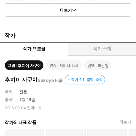
매일 밤낮을 왕자가 바라는 대로 입술을 포개는 하루를 보내게 된
더보기
다!!
작가
작가 프로필
작가 소개
그림
후지이 사쿠야
원작
세리나 리세
번역
최신영
후지이 사쿠야
Sakuya Fujii
작가 신간 알림 · 소식
국적
일본
출생
1월 16일
2016.09.04
업데이트
작가의 대표 작품
더보기