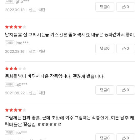
gho***
댓글
0
0
2022.09.13
신고
차단
남자들을 잘 그리시는듣 키스신은 좀어색해요 내용은 동화같아서 좋아요
jmo***
댓글
0
0
2022.08.16
신고
차단
동화를 남녀 바꿔서 나온 작품입니다. 괜찮게 봤습니다.
aj0***
댓글
0
0
2021.09.22
신고
차단
그림체는 진짜 좋음. 근데 초반에 여주 그림체는 작붕인가..여튼 남주 캐
릭터들은 잘생김 ㅎㅎㅎㅎㅎㄹ
iss***
댓글
0
0