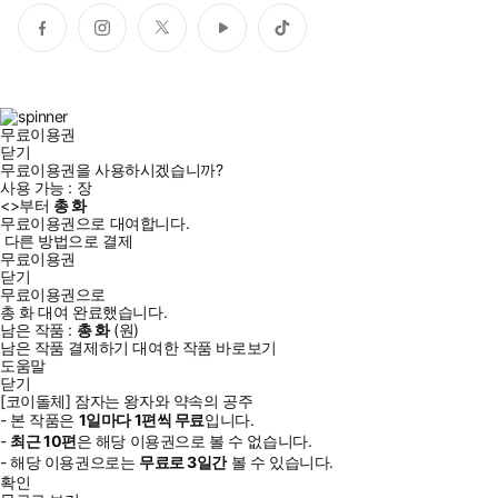
페
인
트
유
틱
이
스
위
튜
톡
스
타
터
브
북
그
램
무료이용권
닫기
무료이용권을 사용하시겠습니까?
사용 가능 :
장
<
>부터
총
화
무료이용권으로 대여합니다.
다른 방법으로 결제
무료이용권
닫기
무료이용권으로
총
화
대여 완료했습니다.
남은 작품 :
총
화
(
원)
남은 작품 결제하기
대여한 작품 바로보기
도움말
닫기
[코이돌체] 잠자는 왕자와 약속의 공주
- 본 작품은
1일
마다
1
편씩 무료
입니다.
-
최근
10편
은 해당 이용권으로 볼 수 없습니다.
- 해당 이용권으로는
무료로
3일
간
볼 수 있습니다.
확인