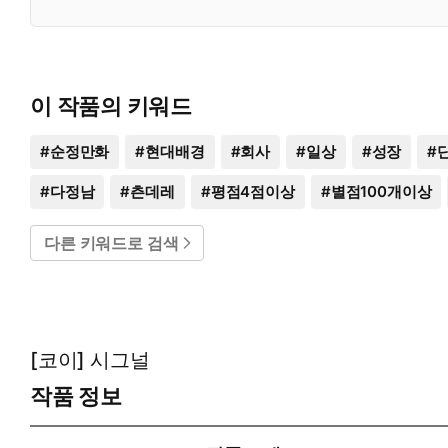
이 작품의 키워드
#
순정만화
#
현대배경
#
회사
#
일상
#
성장
#
#
다정남
#
츤데레
#
평점4점이상
#
별점100개이상
다른 키워드로 검색
[코이] 시그널
작품 정보