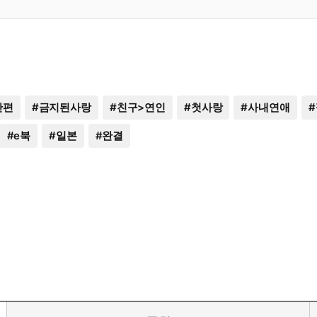
단편
#
금지된사랑
#
친구>연인
#
첫사랑
#
사내연애
#
#
e북
#
일본
#
완결