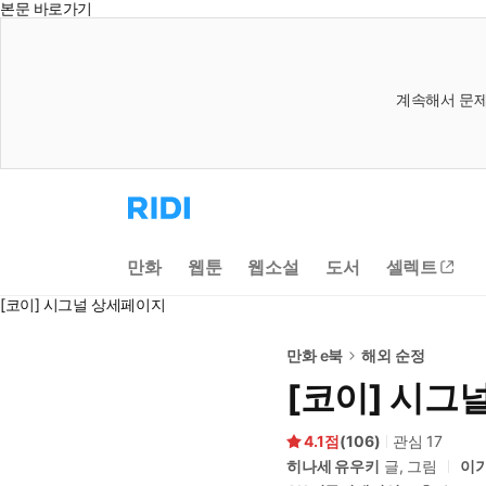
본문 바로가기
계속해서 문제
리
디
홈
으
만화
웹툰
웹소설
도서
셀렉트
로
이
[코이] 시그널 상세페이지
동
만화 e북
해외 순정
[코이] 시그
4.1
(
106
)
관심
17
히나세 유우키
글, 그림
이