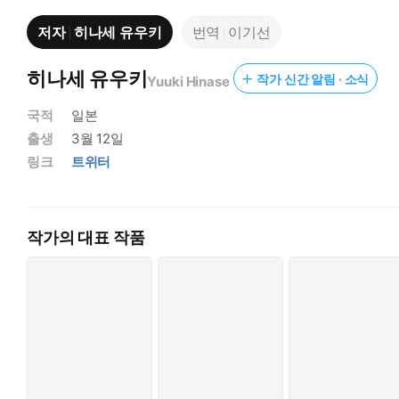
저자
히나세 유우키
번역
이기선
히나세 유우키
작가 신간 알림 · 소식
Yuuki Hinase
국적
일본
출생
3월 12일
링크
트위터
작가의 대표 작품