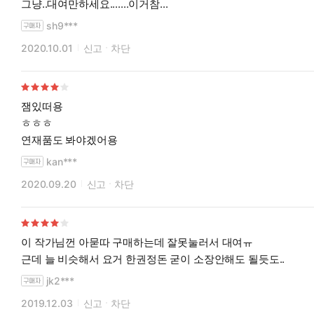
그냥..대여만하세요.......이거참...
sh9***
2020.10.01
신고
차단
잼있떠용
ㅎㅎㅎ
연재품도 봐야겠어용
kan***
2020.09.20
신고
차단
이 작가님껀 아묻따 구매하는데 잘못눌러서 대여ㅠ
근데 늘 비슷해서 요거 한권정돈 굳이 소장안해도 될듯도..
jk2***
2019.12.03
신고
차단