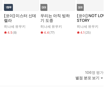
[코이] 미스터 신데
우리는 아직 빙하
[코이] NOT LOVE
렐라
기 도중
STORY
히나세 유우키
히나세 유우키
히나세 유우키
4.5
(
8
)
4.4
(
77
)
4.1
(
25
)
106
명 평가
별점 분포 보기