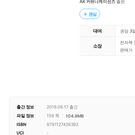
AK 커뮤니케이션즈
출판
관심
대여
권당 3
전자책 
소장
판매가
출간 정보
2019.06.17
출간
파일 정보
156 쪽
104.8MB
ISBN
9791127426392
UCI
-