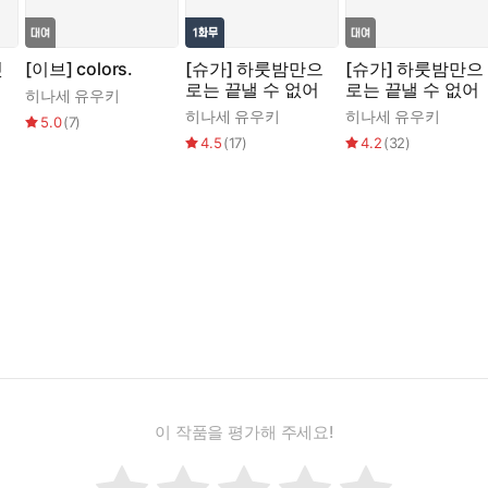
잇
[이브] colors.
[슈가] 하룻밤만으
[슈가] 하룻밤만으
로는 끝낼 수 없어
로는 끝낼 수 없어
히나세 유우키
히나세 유우키
히나세 유우키
5.0
(
7
)
4.5
(
17
)
4.2
(
32
)
이 작품을 평가해 주세요!