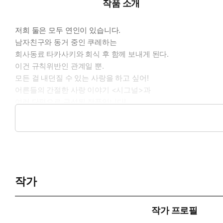
작품 소개
저희 둘은 모두 연인이 있습니다.
남자친구와 동거 중인 쿠레하는
회사동료 타카사키와 회식 후 함께 보내게 된다.
이건 규칙위반인 관계일 뿐.
모든 걸 내던질 수 있는 사랑을 하고 싶어!
어른들의 간절한 사랑 이야기 <시그널>과
여러 단편으로 구성된 작품입니다!
*본 도서는 국내출판기준에 의거해 일부 내용을 수정하였습니다
작가
작가 프로필