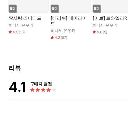
짝사랑 리미티드
[베리쉬] 데이라이
[이브] 트와일라
트
히나세 유우키
히나세 유우키
히나세 유우키
4.5
(
131
)
4.6
(
9
)
4.2
(
57
)
리뷰
4.1
구매자 별점