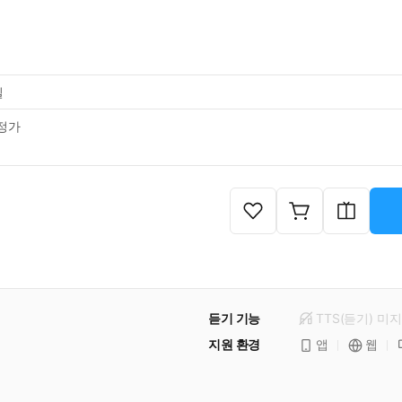
일
정가
듣기 기능
TTS(듣기)
미
지
지원 환경
앱
웹