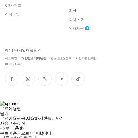
CP사이트
회사
리디바탕
회사 소개
인재채용
리디(주) 사업자 정보
이용약관
개인정보 처리방침
청소년보호정책
사업자정보확인
©
RIDI Corp.
페
인
트
유
틱
이
스
위
튜
톡
스
타
터
브
북
그
램
무료이용권
닫기
무료이용권을 사용하시겠습니까?
사용 가능 :
장
<
>부터
총
화
무료이용권으로 대여합니다.
다른 방법으로 결제