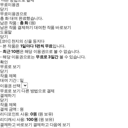
무료이용권
닫기
무료이용권으로
총
화
대여 완료했습니다.
남은 작품 :
총
화
(
원)
남은 작품 결제하기
대여한 작품 바로보기
도움말
닫기
[코이] 천지의 신을 등지다
- 본 작품은
1일
마다
1
편씩 무료
입니다.
-
최근
10편
은 해당 이용권으로 볼 수 없습니다.
- 해당 이용권으로는
무료로
3일
간
볼 수 있습니다.
확인
무료로 보기
닫기
작품 제목
대여 기간 :
일
이용권 선택
무료로 보기
다른 방법으로 결제
결제하기
닫기
작품 제목
결제 금액 :
원
리디포인트 사용:
0
원
(
원 보유)
리디캐시 사용:
100
원
(
원 보유)
결제하고 바로보기
결제하고 다음에 보기