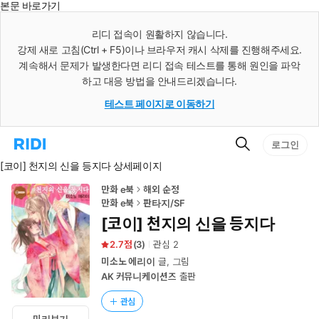
본문 바로가기
인
스
리디 접속이 원활하지 않습니다.
턴
강제 새로 고침(Ctrl + F5)이나 브라우저 캐시 삭제를 진행해주세요.
트
검
계속해서 문제가 발생한다면 리디 접속 테스트를 통해 원인을 파악
색
하고 대응 방법을 안내드리겠습니다.
테스트 페이지로 이동하기
검
리
로그인
색
디
[코이] 천지의 신을 등지다 상세페이지
홈
으
로
만화 e북
해외 순정
이
만화 e북
판타지/SF
동
[코이] 천지의 신을 등지다
2.7
(
3
)
관심
2
미소노 에리이
글, 그림
AK 커뮤니케이션즈
출판
관심
미리보기