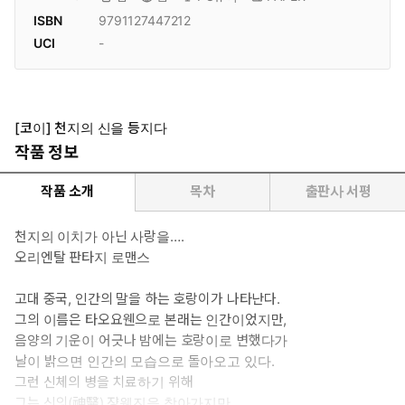
ISBN
9791127447212
UCI
-
[코이] 천지의 신을 등지다
작품 정보
작품 소개
목차
출판사 서평
천지의 이치가 아닌 사랑을….
오리엔탈 판타지 로맨스
고대 중국, 인간의 말을 하는 호랑이가 나타난다.
그의 이름은 타오요웬으로 본래는 인간이었지만,
음양의 기운이 어긋나 밤에는 호랑이로 변했다가
날이 밝으면 인간의 모습으로 돌아오고 있다.
그런 신체의 병을 치료하기 위해
그는 신의(神醫) 쟝웬진을 찾아가지만,