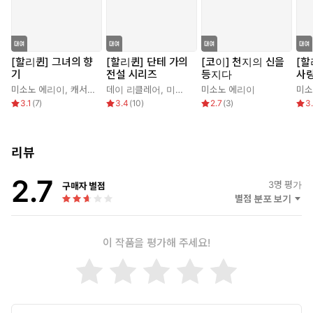
[할리퀸] 그녀의 향
[할리퀸] 단테 가의
[코이] 천지의 신을
[할
기
전설 시리즈
등지다
사
미소노 에리이
,
캐서린 스펜서
데이 리클레어
,
미소노 에리이
미소노 에리이
미소
3.1
(
7
)
3.4
(
10
)
2.7
(
3
)
3
리뷰
2.7
3
명 평가
구매자 별점
별점 분포 보기
이 작품을 평가해 주세요!