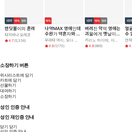
반딧불이의 혼례
나약MAX 영애인데
버려진 악역 영애는
얼
수완가 약혼자와 내
괴물에게 옛날이야
수
타치바나 오레코
기를 하고 말았다
기를 들려준다
무라타 아지
,
오다 히로
키리노 하지메
,
아키자와 에데
안자
4.7
(
5,336
)
4.8
(
1,170
)
4.8
(
969
)
4
소장하기 버튼
위시리스트에 담기
카트에 담기
선물하기
대여하기
소장하기
성인 인증 안내
성인 재인증 안내
닫기
닫기
성인 인증 안내