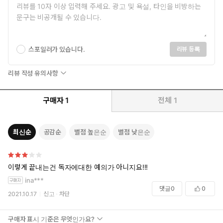
스포일러가 있습니다.
리뷰 등록
리뷰 작성 유의사항
구매자
1
전체
1
최신순
공감순
별점 높은순
별점 낮은순
이렇게 끝내는건 독자에대한 예의가 아니지요!!!
ina***
댓글
0
0
2021.10.17
신고
차단
구매자 표시 기준은 무엇인가요?