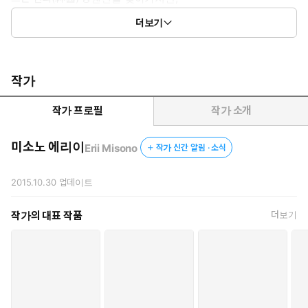
그의 옆에 있는 여성과 이전에 만난 적이
더보기
있다는 걸 깨닫고 마는데…?!
작가
작가 프로필
작가 소개
미소노 에리이
Erii Misono
작가 신간 알림 · 소식
2015.10.30
업데이트
작가의 대표 작품
더보기