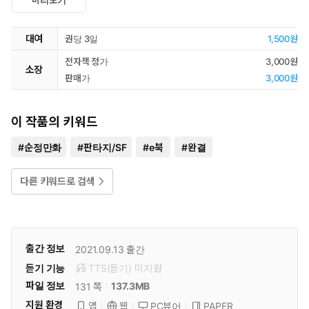
대여
권당 3일
1,500원
전자책 정가
3,000원
소장
판매가
3,000원
이 작품의 키워드
#
순정만화
#
판타지/SF
#
e북
#
완결
다른 키워드로 검색
출간 정보
2021.09.13
출간
듣기 기능
TTS(듣기)
미
지원
파일 정보
137.3MB
131 쪽
지원 환경
PC뷰어
PAPER
앱
웹