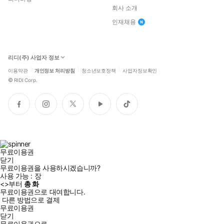
회사 소개
인재채용
리디(주) 사업자 정보
이용약관
개인정보 처리방침
청소년보호정책
사업자정보확인
©
RIDI Corp.
페
인
트
유
틱
이
스
위
튜
톡
스
타
터
브
북
그
램
무료이용권
닫기
무료이용권을 사용하시겠습니까?
사용 가능 :
장
<
>부터
총
화
무료이용권으로 대여합니다.
다른 방법으로 결제
무료이용권
닫기
무료이용권으로