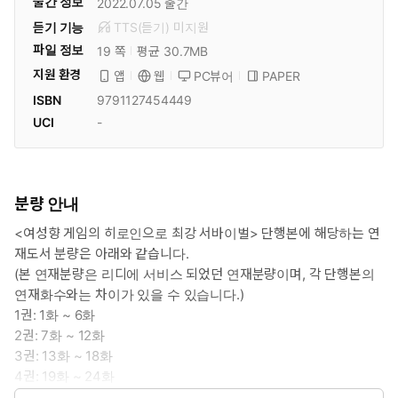
출간 정보
2022.07.05
출간
듣기 기능
TTS(듣기)
미
지원
파일 정보
19 쪽
평균 30.7MB
지원 환경
PC뷰어
PAPER
앱
웹
ISBN
9791127454449
UCI
-
분량 안내
<여성향 게임의 히로인으로 최강 서바이벌> 단행본에 해당하는 연
재도서 분량은 아래와 같습니다.
(본 연재분량은 리디에 서비스 되었던 연재분량이며, 각 단행본의
연재화수와는 차이가 있을 수 있습니다.)
1권: 1화 ~ 6화
2권: 7화 ~ 12화
3권: 13화 ~ 18화
4권: 19화 ~ 24화
5권: 25화 ~ 30화