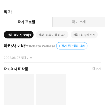
작가
작가 프로필
작가 소개
그림
와카사 코바토
원작
하루노히 비요리
원화
히타키 유우
와카사 코바토
Kobato Wakasa
작가 신간 알림 · 소식
2022.06.27
업데이트
작가의 대표 작품
더보기