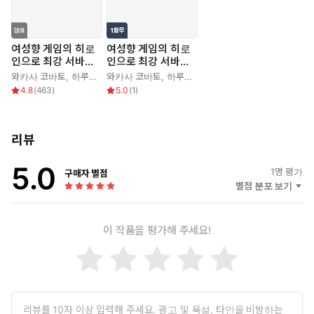
여성향 게임의 히로
여성향 게임의 히로
인으로 최강 서바이
인으로 최강 서바이
벌
벌
와카사 코바토
,
하루노히 비요리
와카사 코바토
,
히타키 유우
,
하루노히 비요리
,
히타키 유우
4.8
(
463
)
5.0
(
1
)
리뷰
5.0
1
명 평가
구매자 별점
별점 분포 보기
이 작품을 평가해 주세요!