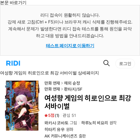
본문 바로가기
인
스
리디 접속이 원활하지 않습니다.
턴
강제 새로 고침(Ctrl + F5)이나 브라우저 캐시 삭제를 진행해주세요.
트
검
계속해서 문제가 발생한다면 리디 접속 테스트를 통해 원인을 파악
색
하고 대응 방법을 안내드리겠습니다.
테스트 페이지로 이동하기
검
리
로그인
색
디
여성향 게임의 히로인으로 최강 서바이벌 상세페이지
홈
으
로
만화 연재
해외 순정
이
만화 연재
판타지/SF
동
여성향 게임의 히로인으로 최강
서바이벌
5
(
1
)
관심
51
와카사 코바토
그림
하루노히 비요리
원작
히타키 유우
원화
AK 커뮤니케이션즈
출판