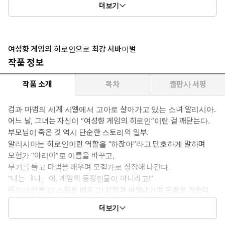
더보기
6권: 31화 ~ 36화
여성향 게임의 히로인으로 최강 서바이벌
작품 정보
작품 소개
목차
출판사 서평
검과 마법의 세계 시엘에서 고아로 살아가고 있는 소녀 알리시아.
어느 날, 그녀는 자신이 “여성향 게임의 히로인”이란 걸 깨닫는다.
부모님이 죽은 것 역시 단순한 스토리의 일부.
알리시아는 히로인이란 역할을 “하찮아”라고 단호하게 말하며
모험가 “아리아”로 이름을 바꾸고,
무기를 들고 마법을 배우며 모험가로 성장해 나간다.
“나는 『나』야. 게임의 등장인물이 아니라고!”
무기를 만들고! 스킬을 배우고! 강적과 싸워나가며 운명을 거슬러
라!
더보기
싸우는 히로인이 등장하는 이세계 배틀 판타지 지금 개막!!