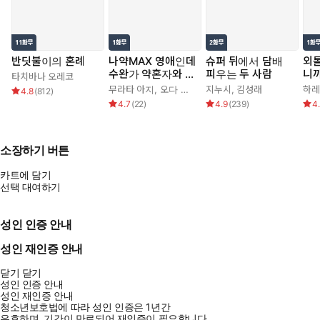
반딧불이의 혼례
나약MAX 영애인데
슈퍼 뒤에서 담배
외
수완가 약혼자와 내
피우는 두 사람
니까
타치바나 오레코
기를 하고 말았다
치 
무라타 아지
,
오다 히로
지누시
,
김성래
하레
4.8
(
812
)
4.7
(
22
)
4.9
(
239
)
4
소장하기 버튼
카트에 담기
선택 대여하기
성인 인증 안내
성인 재인증 안내
닫기
닫기
성인 인증 안내
성인 재인증 안내
청소년보호법에 따라 성인 인증은 1년간
유효하며, 기간이 만료되어 재인증이 필요합니다.