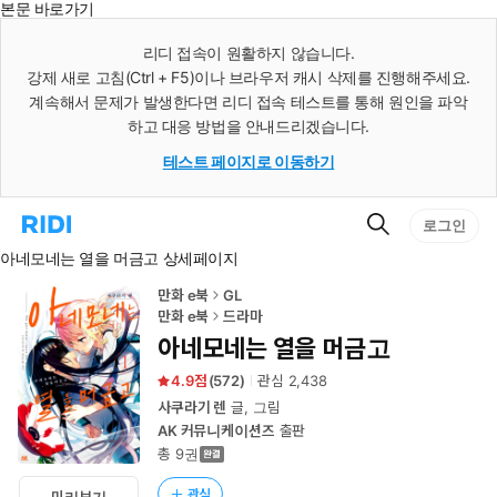
본문 바로가기
인
스
리디 접속이 원활하지 않습니다.
턴
강제 새로 고침(Ctrl + F5)이나 브라우저 캐시 삭제를 진행해주세요.
트
검
계속해서 문제가 발생한다면 리디 접속 테스트를 통해 원인을 파악
색
하고 대응 방법을 안내드리겠습니다.
테스트 페이지로 이동하기
검
리
로그인
색
디
아네모네는 열을 머금고 상세페이지
홈
으
로
만화 e북
GL
이
만화 e북
드라마
동
아네모네는 열을 머금고
4.9
(
572
)
관심
2,438
사쿠라기 렌
글, 그림
AK 커뮤니케이션즈
출판
총 9권
관심
미리보기