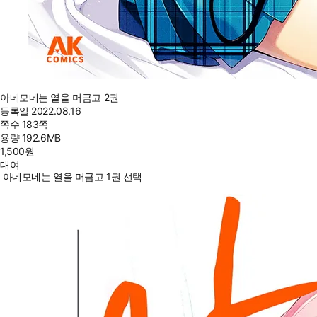
아네모네는 열을 머금고 2권
등록일
2022.08.16
쪽수
183쪽
용량
192.6MB
1,500
원
대여
아네모네는 열을 머금고 1권 선택