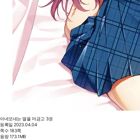
아네모네는 열을 머금고 3권
등록일
2023.04.04
쪽수
183쪽
용량
173.1MB