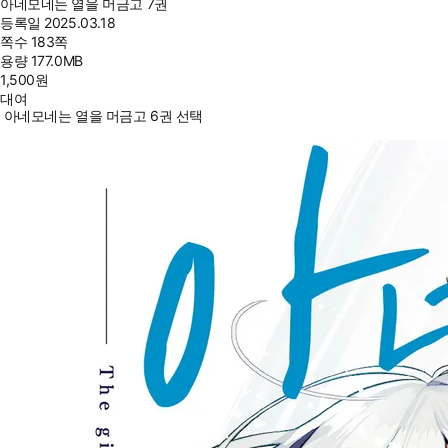
아네모네는 열을 머금고 7권
등록일
2025.03.18
쪽수
183쪽
용량
177.0MB
1,500
원
대여
아네모네는 열을 머금고 6권 선택