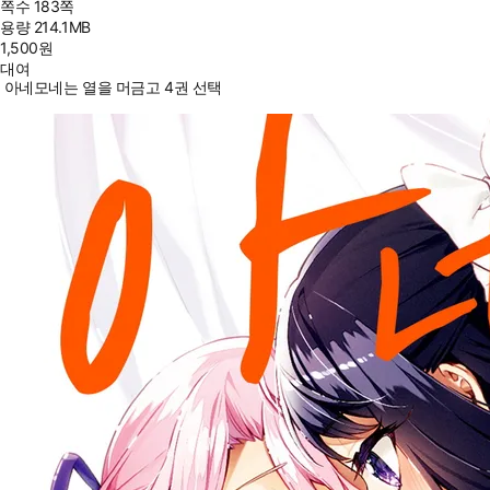
쪽수
183쪽
용량
214.1MB
1,500
원
대여
아네모네는 열을 머금고 4권 선택