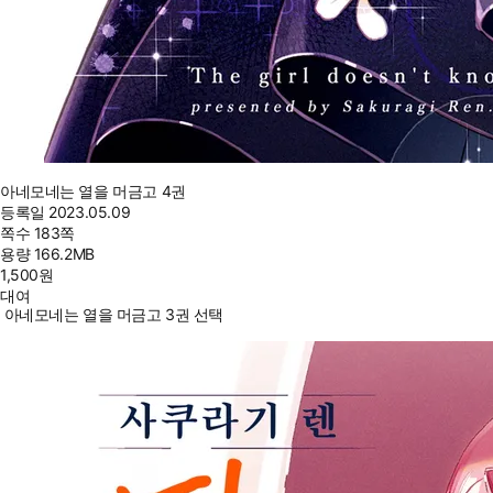
아네모네는 열을 머금고 4권
등록일
2023.05.09
쪽수
183쪽
용량
166.2MB
1,500
원
대여
아네모네는 열을 머금고 3권 선택