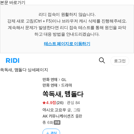
본문 바로가기
인
스
리디 접속이 원활하지 않습니다.
턴
강제 새로 고침(Ctrl + F5)이나 브라우저 캐시 삭제를 진행해주세요.
트
검
계속해서 문제가 발생한다면 리디 접속 테스트를 통해 원인을 파악
색
하고 대응 방법을 안내드리겠습니다.
테스트 페이지로 이동하기
검
리
로그인
색
디
쏙독새, 맴돌다 상세페이지
홈
으
로
만화 연재
GL
이
만화 연재
드라마
동
쏙독새, 맴돌다
4.9
(
26
)
관심
84
야시오 고요우
글, 그림
AK 커뮤니케이션즈
출판
총 6화
관심