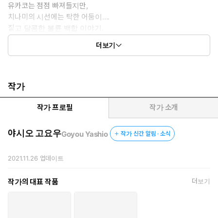
유카코는 점점 빠져들지만,
치나미의 시선에는 탁한 어둠이….
짙고 달콤한 불륜 백합 이야기.
고등학생 시절과 그 후일담을
더보기
달달하게 그려냈습니다.
작가
작가 프로필
작가 소개
야시오 고요우
Goyou Yashio
작가 신간 알림 · 소식
2021.11.26
업데이트
작가의 대표 작품
더보기