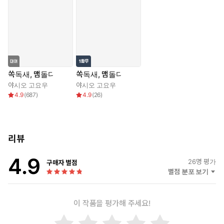
쏙독새, 맴돌다
쏙독새, 맴돌다
야시오 고요우
야시오 고요우
4.9
(
687
)
4.9
(
26
)
리뷰
4.9
26
명 평가
구매자 별점
별점 분포 보기
이 작품을 평가해 주세요!