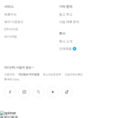
서비스
기타 문의
제휴카드
원고 투고
뷰어 다운로드
사업 제휴 문의
CP사이트
회사
리디바탕
회사 소개
인재채용
리디(주) 사업자 정보
이용약관
개인정보 처리방침
청소년보호정책
사업자정보확인
©
RIDI Corp.
페
인
트
유
틱
이
스
위
튜
톡
스
타
터
브
북
그
램
무료이용권