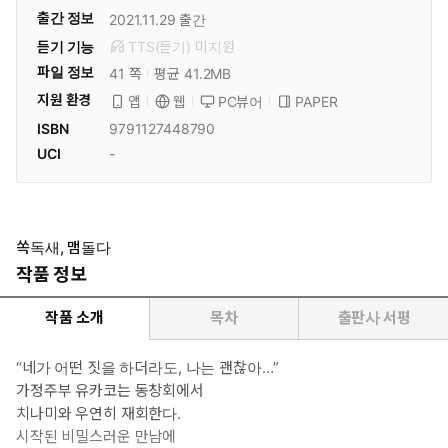
출간 정보
2021.11.29
출간
듣기 기능
TTS(듣기)
미
지원
파일 정보
41 쪽
평균 41.2MB
지원 환경
PC뷰어
PAPER
앱
웹
ISBN
9791127448790
UCI
-
쏙독새, 맴돌다
작품 정보
작품 소개
목차
출판사 서평
“네가 어떤 짓을 하더라도, 나는 괜찮아…”
가정주부 유카코는 동창회에서
치나미와 우연히 재회한다.
시작된 비밀스러운 만남에