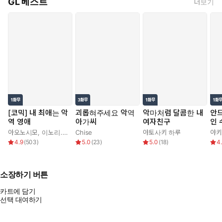
GL 베스트
더보기
[코믹] 내 최애는 악
괴롭혀주세요 악역
악마처럼 달콤한 내
안
역 영애
아가씨
여자친구
인 
요?
아오노시모
,
이노리.
,
정백송
Chise
,
하나가타
야토사키 하루
야키
4.9
(
503
)
5.0
(
23
)
5.0
(
18
)
4
소장하기 버튼
카트에 담기
선택 대여하기