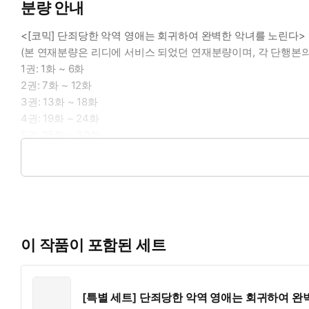
분량 안내
<[코믹] 단죄당한 악역 영애는 회귀하여 완벽한 악녀를 노린다
(본 연재분량은 리디에 서비스 되었던 연재분량이며, 각 단행본의
1권: 1화 ~ 6화
2권: 7화 ~ 12화
3권: 13화 ~ 18화
4권: 19화 ~ 24화
5권: 25화 ~ 30화
6권: 31화 ~ 36화
7권: 37화 ~ 42화
이 작품이 포함된 세트
[특별 세트] 단죄당한 악역 영애는 회귀하여 완벽