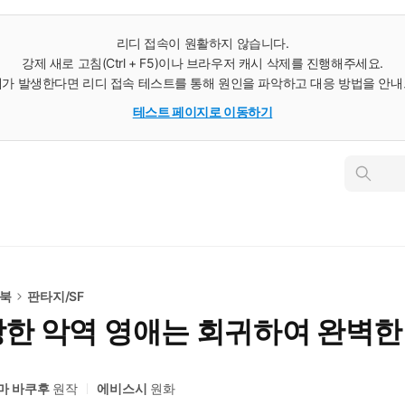
리디 접속이 원활하지 않습니다.
강제 새로 고침(Ctrl + F5)이나 브라우저 캐시 삭제를 진행해주세요.
가 발생한다면 리디 접속 테스트를 통해 원인을 파악하고 대응 방법을 안
테스트 페이지로 이동하기
인
스
턴
트
검
색
e북
판타지/SF
당한 악역 영애는 회귀하여 완벽한
마 바쿠후
원작
에비스시
원화