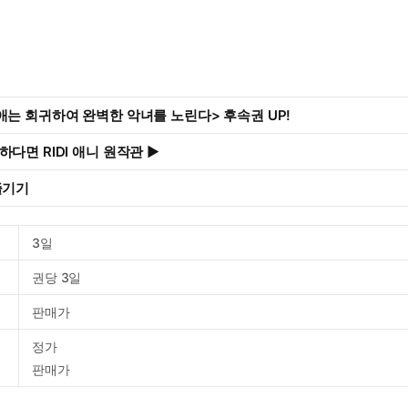
애는 회귀하여 완벽한 악녀를 노린다> 후속권 UP!
다면 RIDI 애니 원작관 ▶
즐기기
3일
권당 3일
판매가
정가
판매가