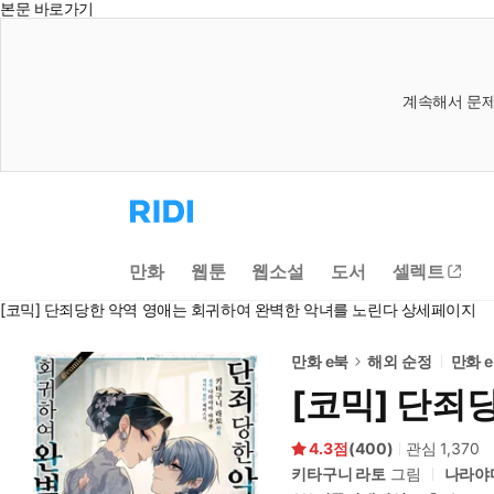
본문 바로가기
계속해서 문제
리
디
홈
으
만화
웹툰
웹소설
도서
셀렉트
로
이
[코믹] 단죄당한 악역 영애는 회귀하여 완벽한 악녀를 노린다 상세페이지
동
만화 e북
해외 순정
만화 
[코믹] 단죄
4.3
(
400
)
관심
1,370
키타구니 라토
그림
나라야