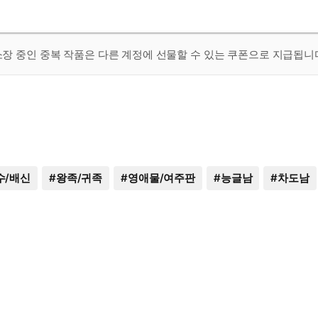
 소장 중인 중복 작품은 다른 계정에 선물할 수 있는 쿠폰으로 지급됩니
수/배신
#
왕족/귀족
#
영애물/여주판
#
능글남
#
차도남