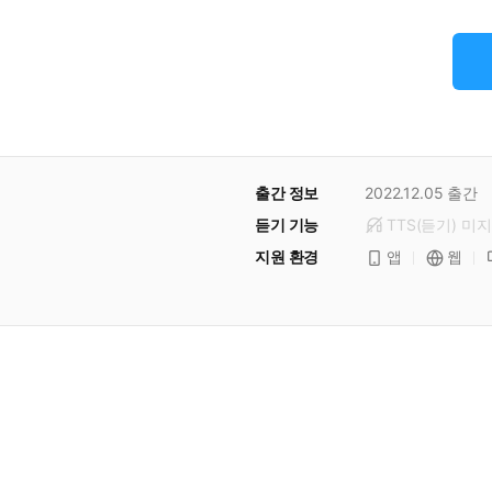
출간 정보
2022.12.05
출간
듣기 기능
TTS(듣기)
미
지
지원 환경
앱
웹