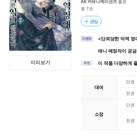
AK 커뮤니케이션즈
출판
총 7권
관심
<단죄당한 악역 영
이벤트
애니 예정작이 궁금하
미리보기
이 작품 다양하게 
추천
단권
대여
전권
단권
소장
전권