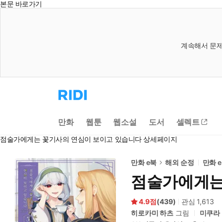
본문 바로가기
계속해서 문제
리
디
홈
으
만화
웹툰
웹소설
도서
셀렉트
로
이
점술가에게는 꽃기사의 연심이 보이고 있습니다 상세페이지
동
만화 e북
해외 순정
만화 
점술가에게는
4.9
(
439
)
관심
1,613
히로카미 하츠
그림
미쿠라