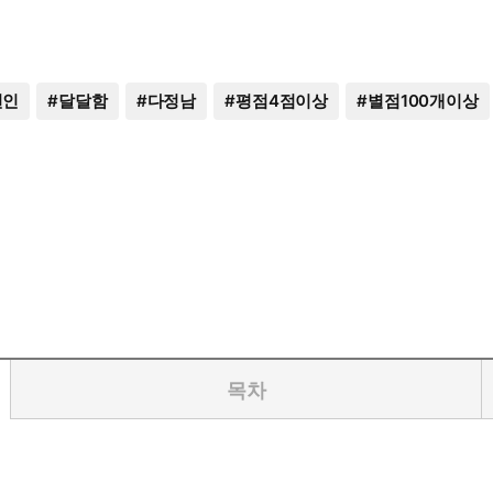
연인
#
달달함
#
다정남
#
평점4점이상
#
별점100개이상
목차