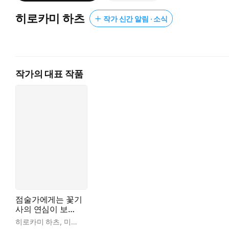
히로카미 하츠
작가 신간 알림 · 소식
작가의 대표 작품
점술가에게는 꽃기
사의 연심이 보이
고 있습니다
히로카미 하츠
,
미쿠라