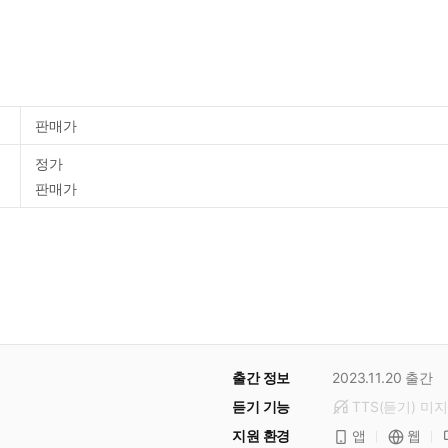
판매가
정가
판매가
출간 정보
2023.11.20
출간
듣기 기능
TTS(듣기)
미
지
지원 환경
앱
웹