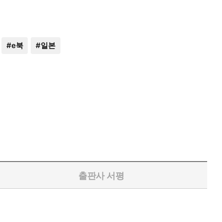
#
e북
#
일본
출판사 서평