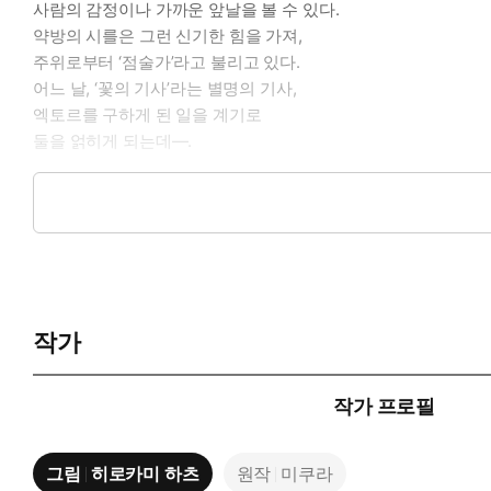
사람의 감정이나 가까운 앞날을 볼 수 있다.
약방의 시를은 그런 신기한 힘을 가져,
주위로부터 ‘점술가’라고 불리고 있다.
어느 날, ‘꽃의 기사’라는 별명의 기사,
엑토르를 구하게 된 일을 계기로
둘을 얽히게 되는데—.
대인기 첫사랑 판타지 WEB소설,
대망의 만화화!
작가
작가 프로필
그림
히로카미 하츠
원작
미쿠라