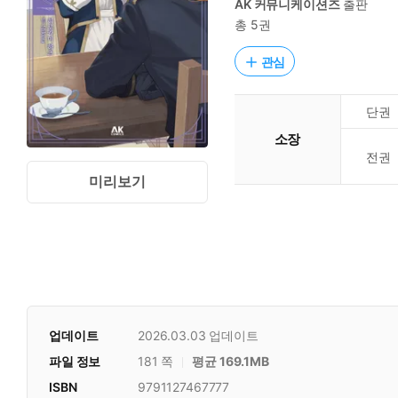
AK 커뮤니케이션즈
출판
총 5권
관심
단권
소장
전권
미리보기
업데이트
2026.03.03
업데이트
파일 정보
181 쪽
평균 169.1MB
ISBN
9791127467777