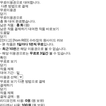
무료이용권으로 대여합니다.
다른 방법으로 결제
무료이용권
닫기
무료이용권으로
총
화
대여 완료했습니다.
남은 작품 :
총
화
(
원)
남은 작품 결제하기
대여한 작품 바로보기
도움말
닫기
[인디고] [from RED] 수라장의 원사이드 러브
- 본 작품은
1일
마다
1
편씩 무료
입니다.
-
최근
10편
은 해당 이용권으로 볼 수 없습니다.
- 해당 이용권으로는
무료로
3일
간
볼 수 있습니다.
확인
무료로 보기
닫기
작품 제목
대여 기간 :
일
이용권 선택
무료로 보기
다른 방법으로 결제
결제하기
닫기
작품 제목
결제 금액 :
원
리디포인트 사용:
0
원
(
원 보유)
리디캐시 사용:
100
원
(
원 보유)