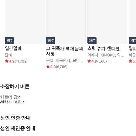
일간알바
그 귀족가 형제들의
스윗 슈가 캔디맨
알
사정
단비
이하나
,
KINOKO
,
아르카나
하공
공일
,
제육헌터
,
모나글로리아
4.9
(
11,709
)
4.9
(
5,667
)
5
4.9
(
6,796
)
소장하기 버튼
카트에 담기
선택 대여하기
성인 인증 안내
성인 재인증 안내