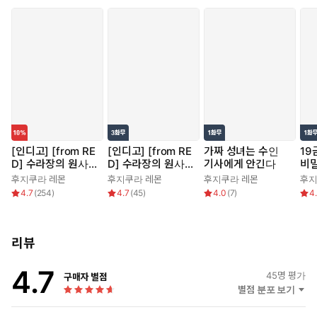
[인디고] [from RE
[인디고] [from RE
가짜 성녀는 수인
19
D] 수라장의 원사이
D] 수라장의 원사이
기사에게 안긴다
비
드 러브
드 러브
후지쿠라 레몬
후지쿠라 레몬
후지쿠라 레몬
후지
4.7
(
254
)
4.7
(
45
)
4.0
(
7
)
4
리뷰
4.7
45
명 평가
구매자 별점
별점 분포 보기