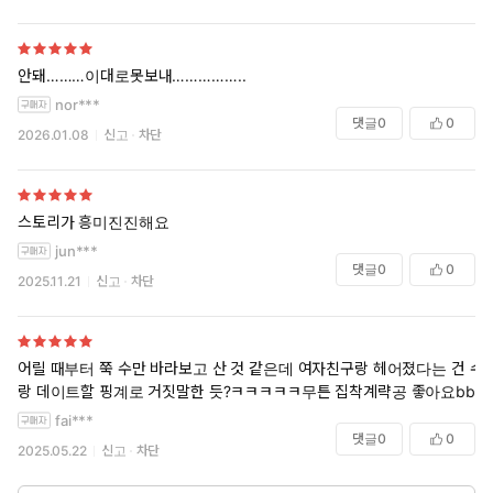
안돼………이대로못보내……………..
nor***
댓글
0
0
2026.01.08
신고
차단
스토리가 흥미진진해요
jun***
댓글
0
0
2025.11.21
신고
차단
어릴 때부터 쭉 수만 바라보고 산 것 같은데 여자친구랑 헤어졌다는 건 수
랑 데이트할 핑계로 거짓말한 듯?ㅋㅋㅋㅋㅋ무튼 집착계략공 좋아요bb
fai***
댓글
0
0
2025.05.22
신고
차단