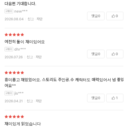
다음편 기대합니다.
new***
댓글
0
0
2026.08.04
신고
차단
여전히 둘이 재미있어요
dhr***
댓글
0
0
2026.07.26
신고
차단
흥미롭고 재밌었어요. 스토리도 주인공.수 캐릭터도 매력있어서 넘 좋았
어요^^
jis***
댓글
0
1
2026.04.21
신고
차단
재미있게 읽었습니다