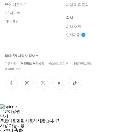
뷰어 다운로드
사업 제휴 문의
CP사이트
회사
리디바탕
회사 소개
인재채용
리디(주) 사업자 정보
이용약관
개인정보 처리방침
청소년보호정책
사업자정보확인
©
RIDI Corp.
페
인
트
유
틱
이
스
위
튜
톡
스
타
터
브
북
그
램
무료이용권
닫기
무료이용권을 사용하시겠습니까?
사용 가능 :
장
<
>부터
총
화