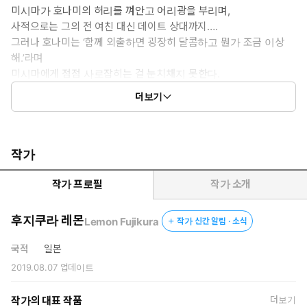
미시마가 호나미의 허리를 껴안고 어리광을 부리며,
사적으로는 그의 전 여친 대신 데이트 상대까지….
그러나 호나미는 ‘함께 외출하면 굉장히 달콤하고 뭔가 조금 이상
해.’라며
미시마에게 점점 사로잡히는 걸 눈치채지 못한다.
“귀여워라, 어쩜 이렇게 모를까? 나의 에이지.”
더보기
19년 집착에 몰리는 소꿉친구 러브!
작가
작가 프로필
작가 소개
후지쿠라 레몬
Lemon Fujikura
작가 신간 알림 · 소식
국적
일본
2019.08.07
업데이트
작가의 대표 작품
더보기