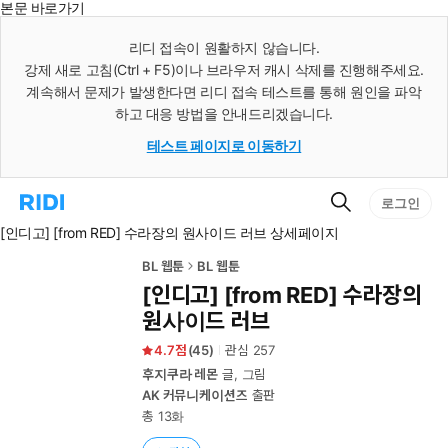
본문 바로가기
인
스
리디 접속이 원활하지 않습니다.
턴
강제 새로 고침(Ctrl + F5)이나 브라우저 캐시 삭제를 진행해주세요.
트
검
계속해서 문제가 발생한다면 리디 접속 테스트를 통해 원인을 파악
색
하고 대응 방법을 안내드리겠습니다.
테스트 페이지로 이동하기
검
리
로그인
색
디
[인디고] [from RED] 수라장의 원사이드 러브 상세페이지
홈
으
로
BL 웹툰
BL 웹툰
이
[인디고] [from RED] 수라장의
동
원사이드 러브
4.7
(
45
)
관심
257
후지쿠라 레몬
글, 그림
AK 커뮤니케이션즈
출판
총 13화