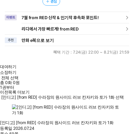
관심
7월 from RED 신작 & 인기작 후속화 포인트!
이벤트
리디에서 가장 빠르게! from RED
만화 e북으로 보기
추천
혜택 기간 :
7.24(금) 22:00 ~ 8.21(금) 21:59
대여하기
소장하기
전체 선택
총
0
화
0원
1권부터
이전목록 더보기
[인디고] [from RED] 수라장의 원사이드 러브 칸자키와 토가 1화 선택
[인디고] [from RED] 수라장의 원사이드 러브 칸자키와 토가 1화
등록일
2026.07.24
쪽수
59쪽