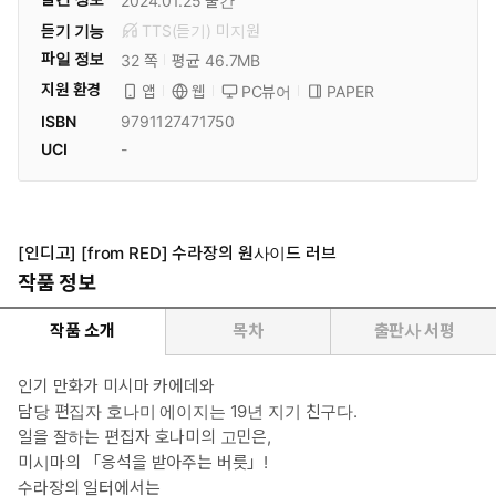
2024.01.25
출간
듣기 기능
TTS(듣기)
미
지원
파일 정보
32 쪽
평균 46.7MB
지원 환경
PC뷰어
PAPER
앱
웹
ISBN
9791127471750
UCI
-
[인디고] [from RED] 수라장의 원사이드 러브
작품 정보
작품 소개
목차
출판사 서평
인기 만화가 미시마 카에데와
담당 편집자 호나미 에이지는 19년 지기 친구다.
일을 잘하는 편집자 호나미의 고민은,
미시마의 「응석을 받아주는 버릇」!
수라장의 일터에서는