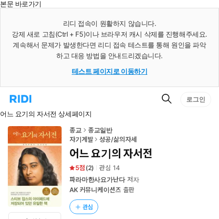
본문 바로가기
인
스
리디 접속이 원활하지 않습니다.
턴
강제 새로 고침(Ctrl + F5)이나 브라우저 캐시 삭제를 진행해주세요.
트
검
계속해서 문제가 발생한다면 리디 접속 테스트를 통해 원인을 파악
색
하고 대응 방법을 안내드리겠습니다.
테스트 페이지로 이동하기
검
리
로그인
색
디
어느 요기의 자서전 상세페이지
홈
으
로
종교
종교일반
이
자기계발
성공/삶의자세
동
어느 요기의 자서전
5
(
2
)
관심
14
파라마한사요가난다
저자
AK 커뮤니케이션즈
출판
관심