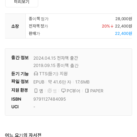
미리보기
종이책 정가
28,000원
소장
전자책 정가
20
%↓
22,400원
판매가
22,400원
출간 정보
2024.04.15
전자책 출간
2019.09.15
종이책 출간
듣기 기능
TTS(듣기)
지원
파일 정보
EPUB
약 41.6만 자
17.6MB
지원 환경
PC뷰어
PAPER
앱
웹
ISBN
9791127484095
UCI
-
어느 요기의 자서전