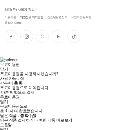
리디(주) 사업자 정보
이용약관
개인정보 처리방침
청소년보호정책
사업자정보확인
©
RIDI Corp.
페
인
트
유
틱
이
스
위
튜
톡
스
타
터
브
북
그
램
무료이용권
닫기
무료이용권을 사용하시겠습니까?
사용 가능 :
장
<
>부터
총
화
무료이용권으로 대여합니다.
다른 방법으로 결제
무료이용권
닫기
무료이용권으로
총
화
대여 완료했습니다.
남은 작품 :
총
화
(
원)
남은 작품 결제하기
대여한 작품 바로보기
도움말
닫기