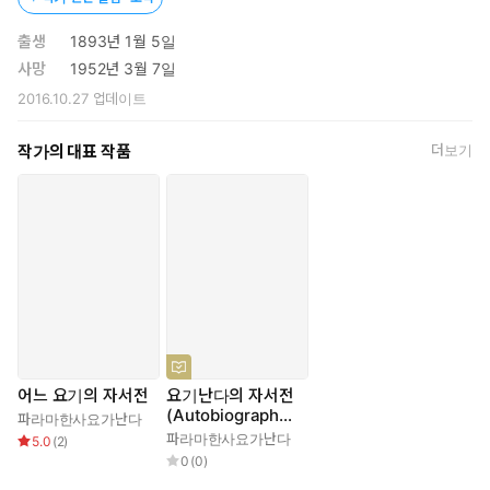
출생
1893년 1월 5일
사망
1952년 3월 7일
2016.10.27
업데이트
작가의 대표 작품
더보기
어느 요기의 자서전
요기난다의 자서전
(Autobiography
파라마한사요가난다
of a Yogi) : 영어
파라마한사요가난다
5.0
(
2
)
원서 읽기
0
(
0
)