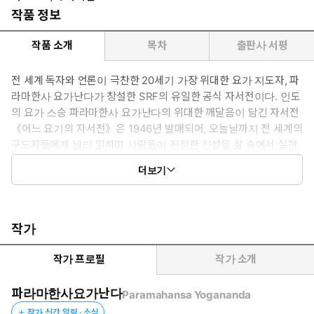
작품 정보
작품 소개
목차
출판사 서평
전 세계 독자와 언론이 극찬한 20세기 가장 위대한 요가 지도자, 파
라마한사 요가난다가 창설한 SRF의 유일한 공식 자서전이다. 인도
의 요가 스승 파라마한사 요가난다의 위대한 깨달음이 담긴 자서전
《어느 요기의 자서전》은 1946년 발매되어, 오늘날까지 전 세계의
구도자들에게 널리 읽히며 사람들이 진정한 신성을 삶 속에서 실현
할 수 있도록 기여하고 있다. 수많은 독자와 언론들의 극찬이 이어
더보기
지며, 20세기 100대 영성 도서로 선정되었다.
작가
작가 프로필
작가 소개
파라마한사요가난다
Paramahansa Yogananda
작가 신간 알림 · 소식