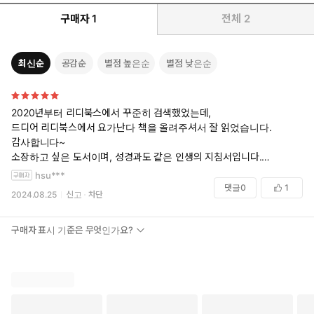
구매자
1
전체
2
최신순
공감순
별점 높은순
별점 낮은순
2020년부터 리디북스에서 꾸준히 검색했었는데,
드디어 리디북스에서 요가난다 책을 올려주셔서 잘 읽었습니다.
감사합니다~
소장하고 싶은 도서이며, 성경과도 같은 인생의 지침서입니다.
정말 책을 읽는동안 삶에 겸손해 지고, 많은 깨달음을 얻었습니다.
hsu***
여러번 읽었지만, 읽을때마다 자신이 어느정도 성장되었음을 느끼니다.
댓글
0
1
2024.08.25
신고
차단
꼭 읽어보세요. 삶을 폭넓게 보는 지혜를 얻게 됩니다.
구매자 표시 기준은 무엇인가요?