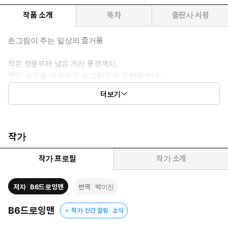
작품 소개
목차
출판사 서평
손그림이 주는 일상의 즐거움
작은 정물부터 넓은 거리 풍경까지,
멋진 순간을 자유로운 손그림으로 표현해본다.
초보자도 쉽게 그려볼 수 있는
더보기
저자의 드로잉 노하우를 상세하게 공개한다.
작가
작가 프로필
작가 소개
저자
B6드로잉맨
번역
박미진
B6드로잉맨
작가 신간 알림 · 소식