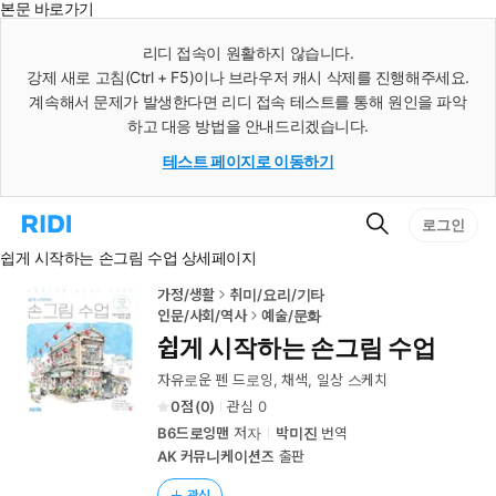
본문 바로가기
인
스
리디 접속이 원활하지 않습니다.
턴
강제 새로 고침(Ctrl + F5)이나 브라우저 캐시 삭제를 진행해주세요.
트
검
계속해서 문제가 발생한다면 리디 접속 테스트를 통해 원인을 파악
색
하고 대응 방법을 안내드리겠습니다.
테스트 페이지로 이동하기
검
리
로그인
색
디
쉽게 시작하는 손그림 수업 상세페이지
홈
으
로
가정/생활
취미/요리/기타
이
인문/사회/역사
예술/문화
동
쉽게 시작하는 손그림 수업
자유로운 펜 드로잉, 채색, 일상 스케치
0
(
0
)
관심
0
B6드로잉맨
저자
박미진
번역
AK 커뮤니케이션즈
출판
관심