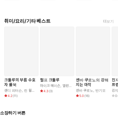
취미/요리/기타 베스트
더보기
크툴루의 부름 수호
펄프 크툴루
센바 쿠로노의 강해
진
자 룰북
지는 마작
프
마이크 메이슨
,
앨런 블라이
,
제임스 라우더
,
제프 티드
샌디 피터슨
,
린 윌리스
,
폴 프리커
,
박나림
센바 쿠로노
,
반기모
김지
4.3
(
3
)
4.2
(
11
)
5.0
(
16
)
0
소장하기 버튼