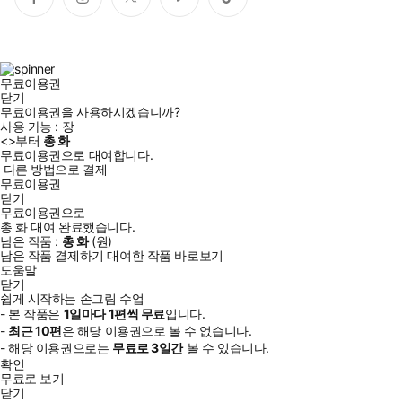
페
인
트
유
틱
이
스
위
튜
톡
스
타
터
브
북
그
램
무료이용권
닫기
무료이용권을 사용하시겠습니까?
사용 가능 :
장
<
>부터
총
화
무료이용권으로 대여합니다.
다른 방법으로 결제
무료이용권
닫기
무료이용권으로
총
화
대여 완료했습니다.
남은 작품 :
총
화
(
원)
남은 작품 결제하기
대여한 작품 바로보기
도움말
닫기
쉽게 시작하는 손그림 수업
- 본 작품은
1일
마다
1
편씩 무료
입니다.
-
최근
10편
은 해당 이용권으로 볼 수 없습니다.
- 해당 이용권으로는
무료로
3일
간
볼 수 있습니다.
확인
무료로 보기
닫기