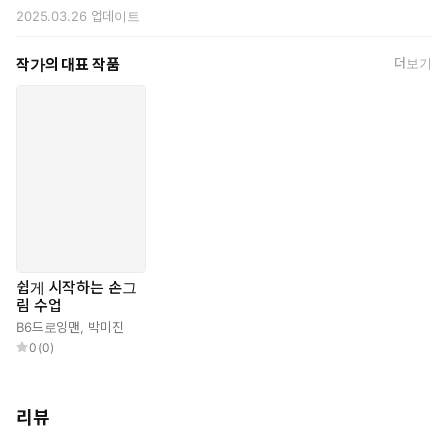
2025.03.26
업데이트
작가의 대표 작품
더보기
쉽게 시작하는 손그
림 수업
B6드로잉맨
,
박미진
0
(
0
)
리뷰