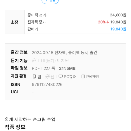
종이책 정가
24,800원
소장
전자책 정가
20
%↓
19,840원
판매가
19,840원
출간 정보
2024.09.15
전자책, 종이책 동시 출간
듣기 기능
TTS(듣기)
미
지원
파일 정보
PDF
211.5MB
227 쪽
지원 환경
PC뷰어
PAPER
앱
웹
ISBN
9791127480226
UCI
-
쉽게 시작하는 손그림 수업
작품 정보