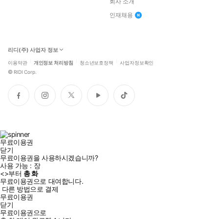
회사 소개
인재채용
리디(주) 사업자 정보
이용약관
개인정보 처리방침
청소년보호정책
사업자정보확인
©
RIDI Corp.
페
인
트
유
틱
이
스
위
튜
톡
스
타
터
브
북
그
램
무료이용권
닫기
무료이용권을 사용하시겠습니까?
사용 가능 :
장
<
>부터
총
화
무료이용권으로 대여합니다.
다른 방법으로 결제
무료이용권
닫기
무료이용권으로