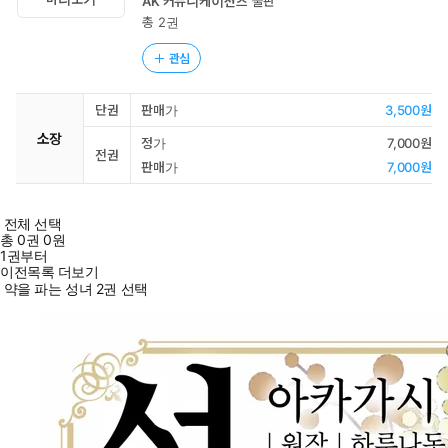
AK 커뮤니케이션즈
출판
총 2권
관심
단권
판매가
3,500원
소장
정가
7,000원
전권
판매가
7,000원
전체 선택
총
0
권
0원
1권부터
이전목록 더보기
약을 파는 성녀 2권 선택