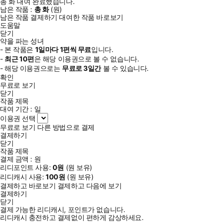
총
화
대여 완료했습니다.
남은 작품 :
총
화
(
원)
남은 작품 결제하기
대여한 작품 바로보기
도움말
닫기
약을 파는 성녀
- 본 작품은
1일
마다
1
편씩 무료
입니다.
-
최근
10편
은 해당 이용권으로 볼 수 없습니다.
- 해당 이용권으로는
무료로
3일
간
볼 수 있습니다.
확인
무료로 보기
닫기
작품 제목
대여 기간 :
일
이용권 선택
무료로 보기
다른 방법으로 결제
결제하기
닫기
작품 제목
결제 금액 :
원
리디포인트 사용:
0
원
(
원 보유)
리디캐시 사용:
100
원
(
원 보유)
결제하고 바로보기
결제하고 다음에 보기
결제하기
닫기
결제 가능한 리디캐시, 포인트가 없습니다.
리디캐시 충전하고 결제없이 편하게 감상하세요.