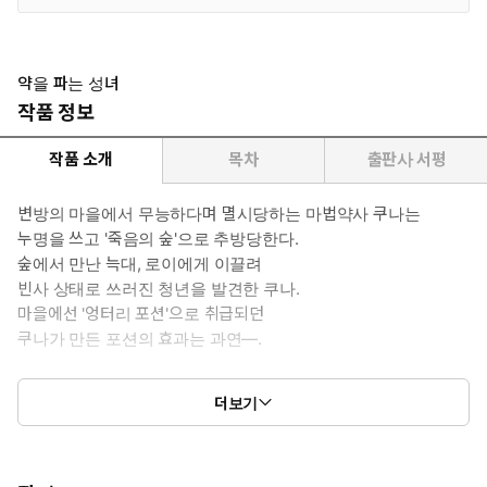
약을 파는 성녀
작품 정보
작품 소개
목차
출판사 서평
변방의 마을에서 무능하다며 멸시당하는 마법약사 쿠나는
누명을 쓰고 '죽음의 숲'으로 추방당한다.
숲에서 만난 늑대, 로이에게 이끌려
빈사 상태로 쓰러진 청년을 발견한 쿠나.
마을에선 '엉터리 포션'으로 취급되던
쿠나가 만든 포션의 효과는 과연―.
무자각 천재 약사는
더보기
새로운 땅에서 행복을 얻을 수 있을까?!