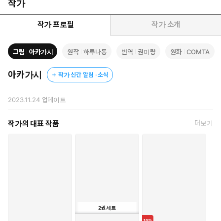
작가
작가 프로필
작가 소개
그림
아카가시
원작
하루나동
번역
권미량
원화
COMTA
아카가시
작가 신간 알림 · 소식
2023.11.24
업데이트
작가의 대표 작품
더보기
2
권
세트