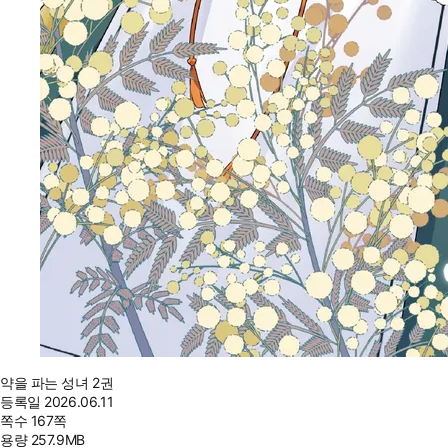
약을 파는 성녀 2권
등록일
2026.06.11
쪽수
167쪽
용량
257.9MB