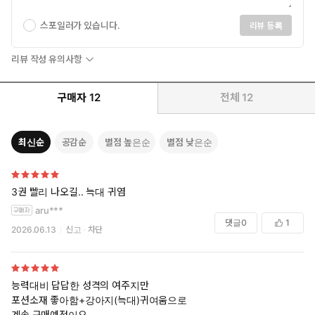
스포일러가 있습니다.
리뷰 등록
리뷰 작성 유의사항
구매자
12
전체
12
최신순
공감순
별점 높은순
별점 낮은순
3권 빨리 나오길.. 늑대 귀염
aru***
댓글
0
1
2026.06.13
신고
차단
능력대비 답답한 성격의 여주지만
포션소재 좋아함+강아지(늑대)귀여움으로
계속 구매예정이요