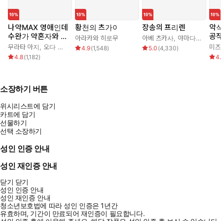
나약MAX 영애인데
황천의 츠가이
장송의 프리렌
악식
수완가 약혼자와 내
공작
아라카와 히로무
아베 츠카사
,
야마다 카네히토
기를 하고 말았다
가
무라타 아지
,
오다 히로
미즈
4.9
(
1,548
)
5.0
(
4,330
)
다!
4.8
(
1,182
)
4
소장하기 버튼
위시리스트에 담기
카트에 담기
선물하기
선택 소장하기
성인 인증 안내
성인 재인증 안내
닫기
닫기
성인 인증 안내
성인 재인증 안내
청소년보호법에 따라 성인 인증은 1년간
유효하며, 기간이 만료되어 재인증이 필요합니다.