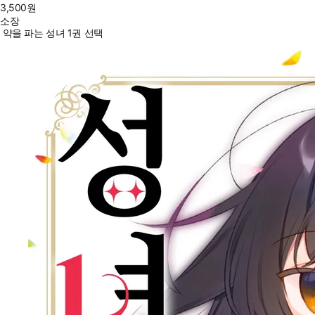
3,500
원
소장
약을 파는 성녀 1권 선택