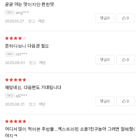
굳굳 아는 맛이지만 편한맛
ang***
댓글
0
0
2025.10.27
신고
차단
흔하다보니 다음권 필요
ret***
댓글
0
0
2025.09.01
신고
차단
재밌네요. 다음편도 기대됩니다
aj0***
댓글
0
0
2025.06.21
신고
차단
어디서 많이 먹어본 추방물...엑스트라된 소꿉?친구놈아 그러면 잘해줬어
야지ㅋ