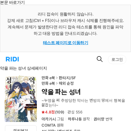
본문 바로가기
인
스
리디 접속이 원활하지 않습니다.
턴
강제 새로 고침(Ctrl + F5)이나 브라우저 캐시 삭제를 진행해주세요.
트
검
계속해서 문제가 발생한다면 리디 접속 테스트를 통해 원인을 파악
색
하고 대응 방법을 안내드리겠습니다.
테스트 페이지로 이동하기
검
리
로그인
색
디
약을 파는 성녀 상세페이지
홈
으
로
만화 e북
판타지/SF
이
만화 e북
해외 순정
동
약을 파는 성녀
~누명을 써 추방당한 약사는 변방의 땅에서 행복을
붙잡는다~
4.8
(
109
)
관심
556
아카가시
그림
하루나동
원작
권미량
번역
COMTA
원화
미리보기