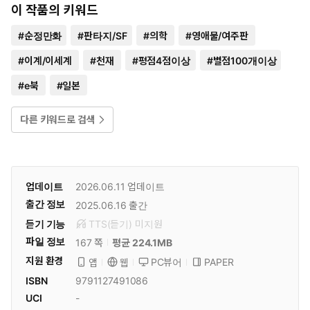
이 작품의 키워드
#
순정만화
#
판타지/SF
#
의학
#
영애물/여주판
#
이계/이세계
#
천재
#
평점4점이상
#
별점100개이상
#
e북
#
일본
다른 키워드로 검색
업데이트
2026.06.11
업데이트
출간 정보
2025.06.16
출간
듣기 기능
TTS(듣기)
미
지원
파일 정보
167 쪽
평균 224.1MB
지원 환경
PC뷰어
PAPER
앱
웹
ISBN
9791127491086
UCI
-