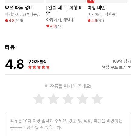
약을 파는 성녀
[완결 세트] 여행 미
여행 미만
만
아카가시
,
하루나동
,
권미량
,
COMTA
아카가시
,
정백송
아카가시
,
정백송
4.8
(
109
)
4.9
(
70
)
4.9
(
70
)
리뷰
4.8
109
명 평가
구매자 별점
별점 분포 보기
이 작품을 평가해 주세요!