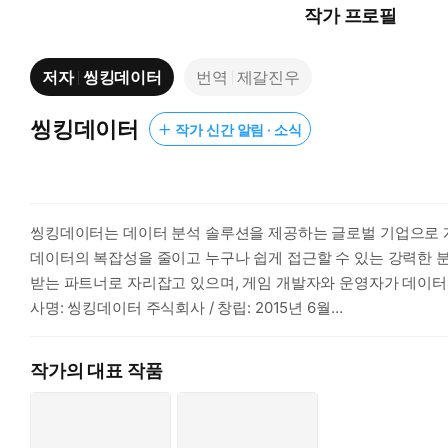
작가 프로필
저자
씽킹데이터
번역
제갈진우
씽킹데이터
작가 신간 알림 · 소식
씽킹데이터는 데이터 분석 솔루션을 제공하는 글로벌 기업으로 게
데이터의 복잡성을 줄이고 누구나 쉽게 접근할 수 있는 강력한 분석툴을 통해
받는 파트너로 자리잡고 있으며, 게임 개발자와 운영자가 데이터를
사명: 씽킹데이터 주식회사 / 창립: 2015년 6월
창립자: LYU CHEONGTONG
웹사이트: thinkingai.io/kr
작가의 대표 작품