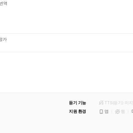
번역
판
정가
듣기 기능
TTS(듣기)
미
지
지원 환경
앱
웹