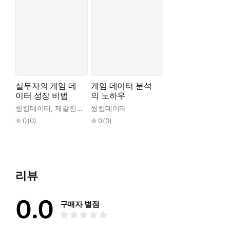
실무자의 게임 데
게임 데이터 분석
이터 성장 비법
의 노하우
씽킹데이터
,
제갈진우
씽킹데이터
0
(
0
)
0
(
0
)
리뷰
0.0
구매자 별점