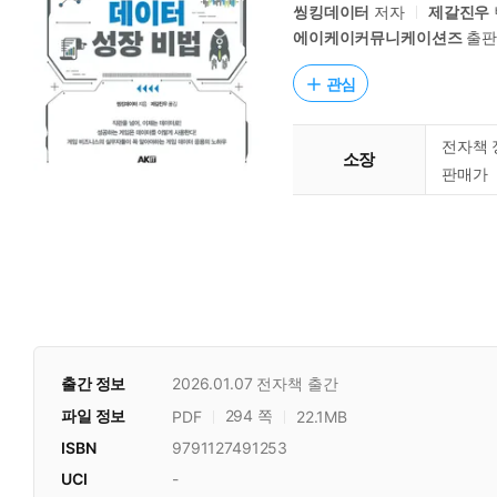
씽킹데이터
저자
제갈진우
에이케이커뮤니케이션즈
출
관심
전자책 
소장
판매가
출간 정보
2026.01.07
전자책 출간
파일 정보
294 쪽
PDF
22.1MB
ISBN
9791127491253
UCI
-