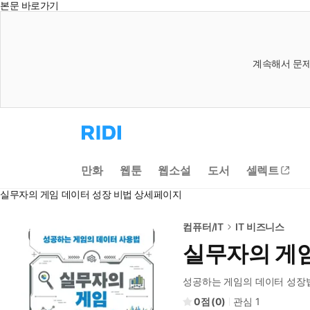
본문 바로가기
계속해서 문제
리
디
홈
으
만화
웹툰
웹소설
도서
셀렉트
로
이
실무자의 게임 데이터 성장 비법 상세페이지
동
컴퓨터/IT
IT 비즈니스
실무자의 게임
성공하는 게임의 데이터 성장
0
(
0
)
관심
1