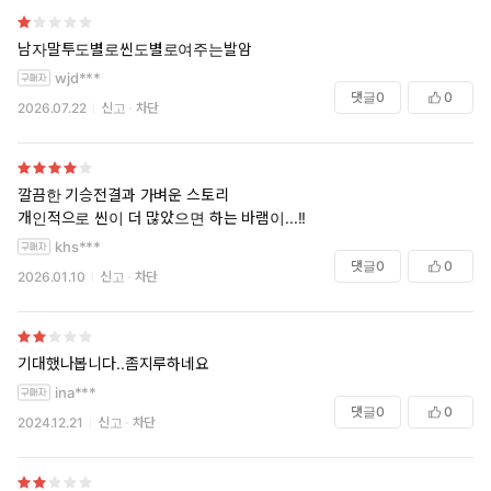
남자말투도별로씬도별로여주는발암
wjd***
댓글
0
0
2026.07.22
신고
차단
깔끔한 기승전결과 가벼운 스토리
개인적으로 씬이 더 많았으면 하는 바램이...!!
khs***
댓글
0
0
2026.01.10
신고
차단
기대했나봅니다..좀지루하네요
ina***
댓글
0
0
2024.12.21
신고
차단