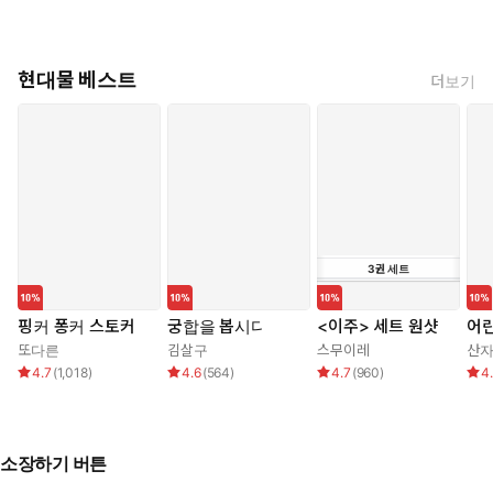
현대물 베스트
더보기
3
권
세트
핑커 퐁커 스토커
궁합을 봅시다
<이주> 세트 원샷
어린
또다른
김살구
스무이레
산
4.7
(
1,018
)
4.6
(
564
)
4.7
(
960
)
4
소장하기 버튼