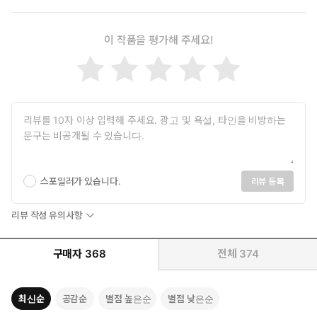
지 환성은 잊어버렸다.
“당신 보지가 좁아서 벌써 절반이나 뱉어 냈다고.”
환성이 아깝다는 듯 서린의 둔부를 적신 정액을 확인했다. 새하얀
이 작품을 평가해 주세요!
엉덩이가 푹 젖어 있어서 문지르며 펴 발랐다.
스포일러가 있습니다.
리뷰 등록
리뷰 작성 유의사항
구매자
368
전체
374
최신순
공감순
별점 높은순
별점 낮은순