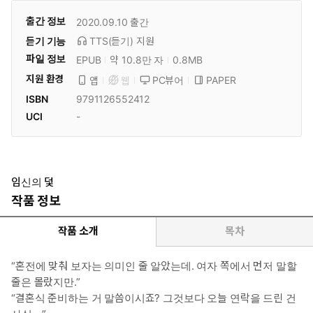
출간 정보
2020.09.10
출간
듣기 기능
TTS(듣기)
지원
파일 정보
EPUB
약 10.8만 자
0.8MB
지원 환경
PC뷰어
PAPER
앱
웹
ISBN
9791126552412
UCI
-
임신의 덫
작품 정보
작품 소개
목차
“혼전에 맞춰 보자는 의미인 줄 알았는데. 여자 쪽에서 먼저 말할
줄은 몰랐지만.”
“결혼식 준비하는 거 말씀이시죠? 그것보다 오늘 연락을 드린 건