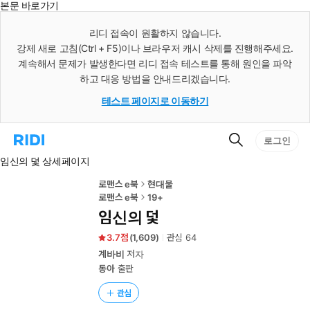
본문 바로가기
인
스
리디 접속이 원활하지 않습니다.
턴
강제 새로 고침(Ctrl + F5)이나 브라우저 캐시 삭제를 진행해주세요.
트
검
계속해서 문제가 발생한다면 리디 접속 테스트를 통해 원인을 파악
색
하고 대응 방법을 안내드리겠습니다.
테스트 페이지로 이동하기
검
리
로그인
색
디
임신의 덫 상세페이지
홈
으
로
로맨스 e북
현대물
이
로맨스 e북
19+
동
임신의 덫
3.7
(
1,609
)
관심
64
계바비
저자
동아
출판
관심