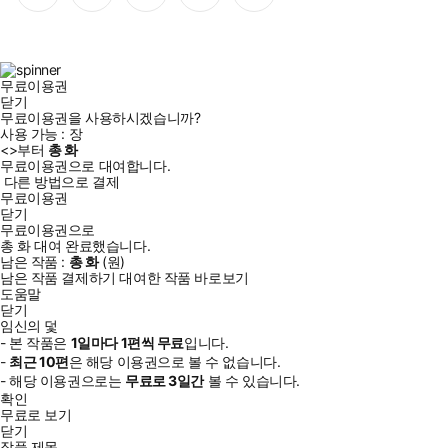
이
스
위
튜
톡
스
타
터
브
북
그
램
무료이용권
닫기
무료이용권을 사용하시겠습니까?
사용 가능 :
장
<
>부터
총
화
무료이용권으로 대여합니다.
다른 방법으로 결제
무료이용권
닫기
무료이용권으로
총
화
대여 완료했습니다.
남은 작품 :
총
화
(
원)
남은 작품 결제하기
대여한 작품 바로보기
도움말
닫기
임신의 덫
- 본 작품은
1일
마다
1
편씩 무료
입니다.
-
최근
10편
은 해당 이용권으로 볼 수 없습니다.
- 해당 이용권으로는
무료로
3일
간
볼 수 있습니다.
확인
무료로 보기
닫기
작품 제목