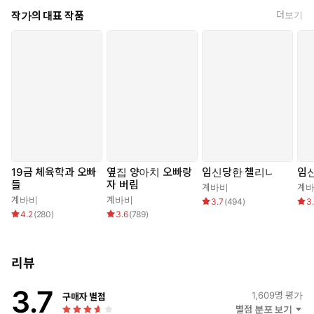
무감한 환성의 눈동자가 뱀처럼 가늘어졌다.
작가의 대표 작품
더보기
* * *
“읏… 안에 들어오는 게 느껴져서.”
서린의 여린 손가락이 아랫배를 더듬거렸다. 손가락 밑에 들어찬 성
기가 만져졌다. 둥글고, 굵은 기둥을 누르니 얇은 뱃가죽 밑에 환성
이 들어와 있음이 여실히 느껴졌다.
벌컥거리며 환성의 기둥이 서린의 안에서 꿈틀거렸다. 기울어진
몸 안에서 허여멀건한 정액이 안쪽으로 고여 들었다.
상당량의 정액은 자궁을 모두 채우고도 남는 양일 것이다.
19금 체육학과 오빠
옆집 양아치 오빠랑
임신당한 첼리나
임신
들
자 버림
주르륵, 환성이 빠져나가자 그의 정액이 뭉텅이져 흘렀다. 그는 새
계바비
계
계바비
계바비
3.7
(
494
)
3
어 나오는 게 아쉽다는 듯 서린의 다리를 들고 놓아주지 않았다.
4.2
(
280
)
3.6
(
789
)
“…왜 자꾸 이런 자세를 시키는 거예요?”
서린은 엉덩이를 들고 있는 자세가 거북했다. 하지만 환성은 오히려
팔근육을 바짝 세우며 탄탄히 서린의 하체를 고정시켰다.
리뷰
“힘들게 받은 정액인데 흘러내리면 아깝잖아.”
싸고 나서는 한동안 정자가 난자에 닿을 시간을 주는 듯했다. 멈
3.7
1,609
명 평가
구매자 별점
출 수 없는 임신에 대한 본능으로 서린이 어떤 수치심을 느끼는
별점 분포 보기