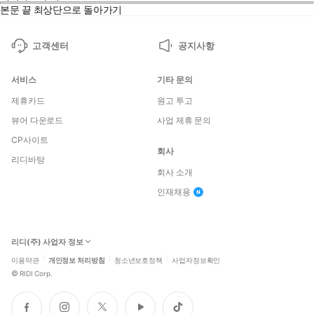
본문 끝
최상단으로 돌아가기
고객센터
공지사항
서비스
기타 문의
제휴카드
원고 투고
뷰어 다운로드
사업 제휴 문의
CP사이트
회사
리디바탕
회사 소개
인재채용
리디(주) 사업자 정보
이용약관
개인정보 처리방침
청소년보호정책
사업자정보확인
©
RIDI Corp.
페
인
트
유
틱