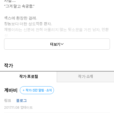
사실….”
“그거 말고 속궁합.”
섹스에 환장한 걸레.
창놈보다 더한 성도착증 환자.
재벌이라는 신분에 전혀 어울리지 않는 뒷소문을 가진 남자, 민환
성.
더보기
“어차피 유전자를 남길 거 최상의 상대면 서로 좋잖아?”
씨받이 취급에 파혼하려 했지만
서린은 이미 투자금 300억에 팔린 뒤였다.
작가
그리고 환성이 제안하는 파혼을 건 내기.
작가 프로필
작가 소개
“그럴 일은 없겠지만 제가 지게 된다면… 결혼이면 만족하세요?”
“결혼이야 당연한 거고 그 전에 혼전 임신.”
계바비
작가 신간 알림 · 소식
“방금 뭐라고 하신….”
“결혼 전에 임신하자고.”
링크
블로그
2017.11.08
업데이트
그녀가 스스로 임신이라는 덫에 빠지도록 유혹하면서