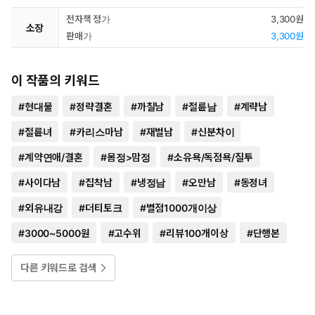
전자책 정가
3,300원
소장
판매가
3,300원
이 작품의 키워드
#
현대물
#
정략결혼
#
까칠남
#
절륜남
#
계략남
#
절륜녀
#
카리스마남
#
재벌남
#
신분차이
#
계약연애/결혼
#
몸정>맘정
#
소유욕/독점욕/질투
#
사이다남
#
집착남
#
냉정남
#
오만남
#
동정녀
#
외유내강
#
더티토크
#
별점1000개이상
#
3000~5000원
#
고수위
#
리뷰100개이상
#
단행본
다른 키워드로 검색