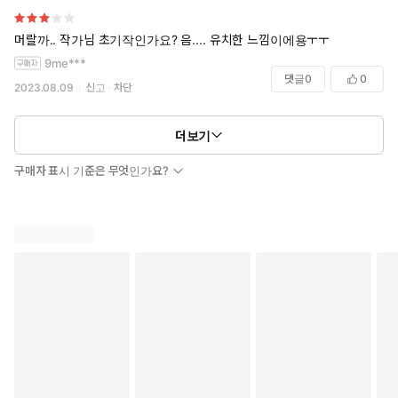
머랄까.. 작가님 초기작인가요? 음.... 유치한 느낌이에용ㅜㅜ
9me***
댓글
0
0
2023.08.09
신고
차단
더보기
구매자 표시 기준은 무엇인가요?