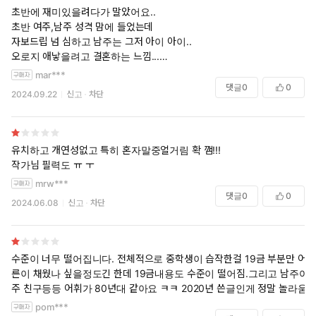
초반에 재미있을려다가 말았어요..
초반 여주,남주 성격 맘에 들었는데
자보드립 넘 심하고 남주는 그저 아이 아이..
오로지 애낳을려고 결혼하는 느낌...
둘이 사랑하는지 어쩐지 잘 안느껴져요
mar***
댓글
0
0
2024.09.22
신고
차단
유치하고 개연성없고 특히 혼자말중얼거림 확 깸!!!
작가님 필력도 ㅠ ㅜ
mrw***
댓글
0
0
2024.06.08
신고
차단
수준이 너무 떨어집니다. 전체적으로 중학생이 습작한걸 19금 부분만 어
른이 채웠나 싶을정도긴 한데 19금내용도 수준이 떨어짐.그리고 남주여
주 친구등등 어휘가 80년대 같아요 ㅋㅋ 2020년 쓴글인게 정말 놀라움
pom***