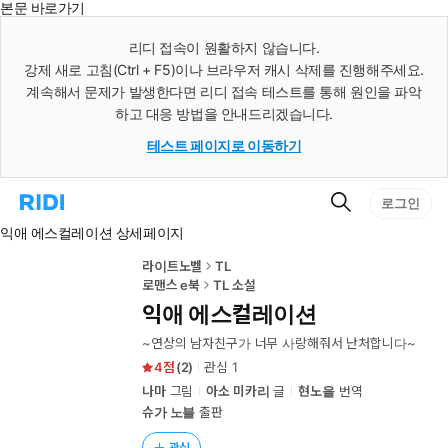
본문 바로가기
인
스
리디 접속이 원활하지 않습니다.
턴
강제 새로 고침(Ctrl + F5)이나 브라우저 캐시 삭제를 진행해주세요.
트
검
계속해서 문제가 발생한다면 리디 접속 테스트를 통해 원인을 파악
색
하고 대응 방법을 안내드리겠습니다.
테스트 페이지로 이동하기
검
리
로그인
색
디
익애 에스컬레이션 상세페이지
홈
으
로
라이트노벨
TL
이
로맨스 e북
TL 소설
동
익애 에스컬레이션
~연상의 남자친구가 너무 사랑해줘서 난처합니다~
4
(
2
)
관심
1
나마
그림
아소 미카리
글
현노을
번역
슈가 노블
출판
관심