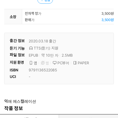
전자책 정가
3,500원
소장
판매가
3,500원
출간 정보
2020.03.18
출간
듣기 기능
TTS(듣기)
지원
파일 정보
EPUB
약 10만 자
2.5MB
지원 환경
PC뷰어
PAPER
앱
웹
ISBN
9791136522085
UCI
-
익애 에스컬레이션
작품 정보