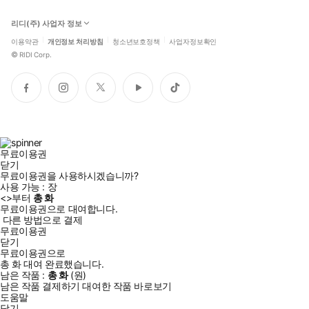
리디(주) 사업자 정보
이용약관
개인정보 처리방침
청소년보호정책
사업자정보확인
©
RIDI Corp.
페
인
트
유
틱
이
스
위
튜
톡
스
타
터
브
북
그
램
무료이용권
닫기
무료이용권을 사용하시겠습니까?
사용 가능 :
장
<
>부터
총
화
무료이용권으로 대여합니다.
다른 방법으로 결제
무료이용권
닫기
무료이용권으로
총
화
대여 완료했습니다.
남은 작품 :
총
화
(
원)
남은 작품 결제하기
대여한 작품 바로보기
도움말
닫기