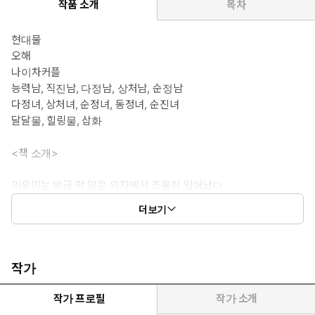
작품 소개
목차
현대물
오해
나이차커플
능력남, 직진남, 다정남, 상처남, 순정남
다정녀, 상처녀, 순정녀, 동정녀, 순진녀
달달물, 힐링물, 삽화
<책 소개>
미우미는 방금 막 앉은 의자에서 조용히 일어났다.
테이블을 따라 돌아 그의 옆에 섰다. 평소에는 올려다보기만 하는
더보기
슈이치를 내려다보는 게 신기한 기분이었다. 가마 부분까지 보였
다.
“미우미 양?”
“센자키 씨가 보기엔 저는 어린애일지도 모르지만.”
작가
손끝으로 그의 검은 머리카락을 만져 보았다.
스치기만 할 뿐인 머리카락이 지독하게 간지러웠다. 사실은 그를 더
작가 프로필
작가 소개
만지고 싶었지만, 그런 소릴 하면 또 어린아이로 볼 것이다.