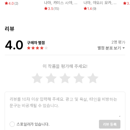
다
나마
,
카미스 사야
,
소얼
나마
,
야오리 모카
,
조기
어깨에 그의 숨결이 느껴졌다. 그 간질간질함이 사랑스러웠다.
4.0
(
2
)
3
3.5
(
15
)
1.4
(
9
)
“게다가 오늘 밤은 분명――아키나 씨 일이 있었으니 마음이 불안
한 거겠지. 그런 빈틈에 파고들어서 미우미 양을 안아 버리는 건 좀
아닌 것 같아.”
리뷰
슈이치가 다정하게 대할수록 어디선가 그와의 거리를 느꼈다. 깨
지기 쉬운 보물처럼 대하는 그를, 그 친절을 감사히 여기면서도
4.0
2
명 평가
구매자 별점
억지로 자신 안에 있는 마음의 감옥을 부숴 주길 바란다.
별점 분포 보기
외톨이로 있으려는 자신에게 파고들어서 손을 붙잡고 밖으로 끌
고 나가 주지는 않을까.
자신이 할 수 없는 걸 누군가에게 바라는 건 어리석다. 하지만 그걸
이 작품을 평가해 주세요!
알면서도 미우미는 슈이치가 자신을 바꿔 줄 것 같은 예감에 기대했
다.
“――저는,”
안아 주셨으면 해요?
슈이치 씨의 여자가 되고 싶어요?
다음으로 올 말에 스스로도 자신이 없었다. 애초에 그런 일이 일어날
것을 상정하지 않았으니 당연하다.
그렇기에 미우미는 가장 솔직한 감정을 털어놓았다.
“저는 슈이치 씨가 처음이라서 기뻐요.”
스포일러가 있습니다.
리뷰 등록