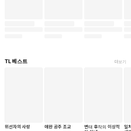
TL 베스트
더보기
위선자의 사랑
애완 공주 조교
변태 후작의 이상적
일