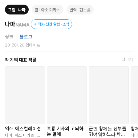
――누군가의 특별한 사람이 되고 싶다는 건 상대방을 특별하게
그림
나마
글
아소 미카리
번역
현노을
좋아한다는 것. 나는 센자키 씨에게 어떤 의미로 특별한 걸까.
이마에 했던 키스. 그때 다음에는 입술에 하겠다고 예고했는데 슈이
나마
NAMA
작가 신간 알림 · 소식
치는 손을 대려 하지 않았다.
“……이리 와.”
링크
블로그
미우미 쪽으로 몸을 돌린 그가 두 팔을 벌렸다.
2017.01.20
업데이트
무의식중에 그 품 안으로 뛰어들었다. 그의 목에 팔을 감고 가슴에
자신의 몸을 밀착했다. 조금이라도 슈이치의 열을 느끼고 싶다.
작가의 대표 작품
더보기
“나는 네가 정말로 소중해. 미우미 양을 어린애로 생각해서 손을 안
대는 게 아니야. 네가――외로워 보이는 눈을 하는 걸 보고 있으면
아직 파고들면 안 된다는 기분이 들어서 그래.”
“파고들어 오길 바라는 건 이상한가요?”
공연히 고독을 느낄 때, 누군가의 온기를 알고 있다면 무언가가 다
를까 상상했다.
잠이 오지 않는 밤, 손끝이 차가운 아침, 만원 전철에서 느끼는 외
로움, 라팡에 오는 가족 동반 손님을 볼 때의 눈물이 날 듯한 그리
움.
“너는 어리니까, 솔직히 내가 첫 상대가 되어도 괜찮은 건지 주저
익애 에스컬레이션
흑룡 기사의 고뇌하
군인 황제는 신부를
황제
는 열애
귀여워하느라 바쁘
하긴 해.”
나마
,
아소 미카리
,
현노을
나마