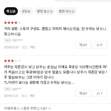
가게 된다.
100일에 한 번 돌아오는 밤 시중만 참아 내면 아름다운 옷과 맛있는
최신순
공감순
별점 높은순
별점 낮은순
식사가 무제한 제공되는 생활이라니, 혹시 천국?
마유는 이대로 나태하게 후궁에 기생하며 뒷방 생활을 즐기려 하지
만, 왜인지 국왕 알다할의 총애를 받게 된다.
거의 로판. 스토리 구성도. 괜찮고 의외의 재미도잇음. 단 수위는 낮으니
“나의 비는 그대 한 명이면 족하다.”
참고하시길
부드럽지만 진중한 알다할의 말을 듣고 차차 그에게 이끌리는 마유.
197***
그러나 왕의 총애를 받는 후궁이 되자, 이목이 쏠려 주위가 조금 시
댓글
0
0
끄러워진다.
2018.12.01
신고
차단
게다가 나라를 뒤흔드는 대사건에 휘말려 버리는데……!
슈가처럼 달콤하고 강렬한 TL 소설
여주는 자존감이 낮고 남주는 순정남 이에요 후궁은 100명이긴한데 여주
슈가 노블 SUGAR NOVEL
가 처음이고요 후궁99명은 남주 얼굴도 모릅니다 남주가 자존감 낮은 여
주 힐링해주는 그런 이야기 입니다
매월 20일, 여러분을 찾아갑니다!
TL이라기 보다는 로판에 가깝고 수위는 낮아요
소재 괜찮았고 남주도 괜찮았는데 묘하게 지루했네요 결말도 음.. ? 했어
ala***
요 샤본 일러 보려고 샀는데 이건 일러 별로네요
댓글
0
1
2018.11.21
신고
차단
잔잔한거 좋아하면 괜찮을거같아요 제 취향은 아니었어요 그래도 남주가
여주한테 잘보이려고 하는건 좀 귀여웠습니다
구매자 표시 기준은 무엇인가요?