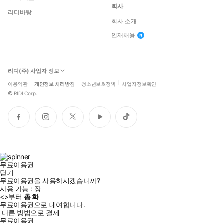
회사
리디바탕
회사 소개
인재채용
리디(주) 사업자 정보
이용약관
개인정보 처리방침
청소년보호정책
사업자정보확인
©
RIDI Corp.
페
인
트
유
틱
이
스
위
튜
톡
스
타
터
브
북
그
램
무료이용권
닫기
무료이용권을 사용하시겠습니까?
사용 가능 :
장
<
>부터
총
화
무료이용권으로 대여합니다.
다른 방법으로 결제
무료이용권