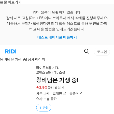
본문 바로가기
인
스
리디 접속이 원활하지 않습니다.
턴
강제 새로 고침(Ctrl + F5)이나 브라우저 캐시 삭제를 진행해주세요.
트
검
계속해서 문제가 발생한다면 리디 접속 테스트를 통해 원인을 파악
색
하고 대응 방법을 안내드리겠습니다.
테스트 페이지로 이동하기
검
리
로그인
색
디
왕비님은 기생 중! 상세페이지
홈
으
로
라이트노벨
TL
이
로맨스 e북
TL 소설
동
왕비님은 기생 중!
2.8
(
5
)
관심
4
샤본
그림
크레인
글
홍솔
번역
슈가 노블
출판
관심