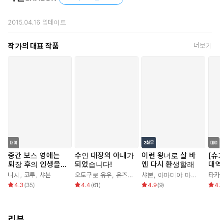
“지독한 말이군. 실례에도 정도가 있지. 마유에게 사용될 만한 단어
가 아니구나.”
2015.04.16
업데이트
“그래도 그녀는 자신을 그렇게 생각하고 있어. 가치가 없는 사람이
라고.”
작가의 대표 작품
더보기
알다할은 입술을 깨물었다. 어째서 그녀는 누구보다 자신의 가치
를 믿으려 하지 않는 것인가.
하아룬은 곤란한 듯이 머리를 긁적였다.
“마유는…… 겸허하다기보다는 비굴한 거지.”
어째서 그녀가 그렇게까지 완고하게 자신을 비하하는지는 사실 하
아룬도 모르겠지만.
“그렇게 비관주의인 마유가 알 리 없잖아? 말을 섞은 적도, 얼굴도
모르는 남자가 제멋대로 몸을 취하려 하다니, 사랑을 느낄 리가 없
지.”
하아룬이 하는 말은 쌀쌀맞았고, 무엇보다 틀리지 않았다.
중간 보스 영애는
수인 대장의 아내가
이런 왕녀로 살 바
[슈
“빨리 말해. 정체 같은 거, 그냥 밝혀 버리면 되잖아. 거짓말은 쓸
퇴장 후의 인생을
되었습니다!
엔 다시 환생할래
대역
데없는 거야. 그 싹을 잘라 버리지 않으면 점점 뿌리가 깊어져서
구가한다(예정)
패
니시
,
코루
,
샤본
오토구로 유우
,
유즈하라 테일
샤본
,
,
심이슬
아마미야 마리
,
샤본
,
아토노
타카
습
언젠가는 돌이킬 수 없어질 테지.”
4.3
(
35
)
4.4
(
61
)
4.9
(
9
)
4.
물론, 오해는 빨리 풀어야 했다. 그게 맞을 터였다. —하지만, 그래
도.
“신전을 닥치게 하고, 하렘을 없앨 것이다.”
리뷰