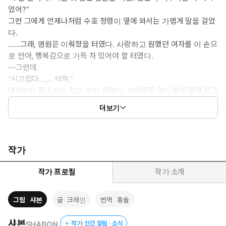
었어?”
그런 그에게 언제나처럼 수호 정령이 옆에 와서는 가볍게 말을 걸었
다.
……그래, 염원은 이뤄졌을 터였다. 사랑하고 원했던 여자를 이 손으
로 안아, 행복감으로 가득 차 있어야 할 터였다.
—그런데.
“시끄럽다……. 닥쳐.”
대꾸하는 목소리도 작고 힘이 없었다. 하아룬은 알다할의 옆에 쪼그
리고 앉아 얼굴을 훔쳐보았다. 그녀에게 심각한 오해를 사 버렸다.
더보기
대체, 무엇이 잘못된 걸까. 알다할은 머리를 싸쥐었다.
“—소중하게, 안으려고 했었다. 내 마음이 전해지도록.”
쓸쓸하게 흘러나온 알다할의 말에 하아룬은 질린 듯이 어깨를 으
쓱했다.
작가
“그건 무리지.”
수호 정령은 쌀쌀맞게 말했다. 알다할은 더욱 우울해졌다.
작가 프로필
작가 소개
“마유는 ‘추녀’라는 거 같아.”
“뭐지, 그건?”
그림
샤본
글
크레인
번역
홍솔
“마유의 고향에서 남자가 상대도 하지 않는 여성을 경멸하며 부르는
말이라지?”
샤본
SHABON
작가 신간 알림 · 소식