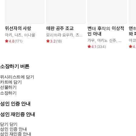
위선자의 사랑
애완 공주 조교
변태 후작의 이상적
연하
인 아내
와
아키
,
나츠
,
이나율
모리하라 요우카
,
츠키모리 아이라
,
조기
맺
가무
,
아키노 신쥬
,
조아라
아코
4.8
(
171
)
3.2
(
18
)
4.1
(
334
)
4
소장하기 버튼
위시리스트에 담기
카트에 담기
선물하기
소장하기
성인 인증 안내
성인 재인증 안내
닫기
닫기
성인 인증 안내
성인 재인증 안내