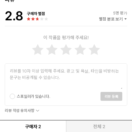
알다할이 갑자기 얼굴을 들어 올렸다. 각오를 다진 표정에 하아룬
2.8
은 조금 의아한 표정을 지었다.
5
명 평가
구매자 별점
“갑자기 뭐야?”
별점 분포 보기
“……마유를 안을 수 있는 것이 앞으로 100일 이후라니 참을 수가 없
다. 비가 마유뿐이라면 매일 안을 수 있으니까.”
이 작품을 평가해 주세요!
단 한 번, 달콤한 과실을 먹고, 그 맛을 알아 버리면 더욱 탐욕스럽
게 원하게 되는 것은 어쩔 수 없는 일이었다.
“완전 제멋대로네, 너!”
하아룬은 배를 잡고 깔깔 웃었다.
“마유도 자기 혼자만 남는다면, 나의 사랑을 의심하지 않겠지.”
“아니, 그러니까, 그걸 말로 전하면 되잖아!”
수호 정령은 주인에게 한소리 하면서, 계속 웃으며 뒹굴었다.
* * *
스포일러가 있습니다.
리뷰 등록
히키코모리 니트인 내게, 숙식 제공인 하렘은 그야말로 천국!
리뷰 작성 유의사항
……그런데, 내가 왕의 총애를 받는다고요?!
구매자
2
전체
2
마유는 어느 날 이세계에 떨어지고, 99번째 후궁으로 하렘에 들어