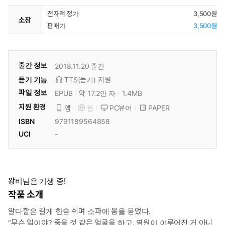
전자책 정가
3,500원
소장
판매가
3,500원
출간 정보
2018.11.20
출간
듣기 기능
TTS(듣기)
지원
파일 정보
EPUB
약 17.2만 자
1.4MB
지원 환경
PC뷰어
PAPER
앱
웹
ISBN
9791189564858
UCI
-
왕비님은 기생 중!
작품 소개
알다할은 길게 한숨 쉬며 소파에 몸을 묻었다.
“무슨 일이야? 죽을 것 같은 얼굴을 하고. 염원이 이루어진 거 아니