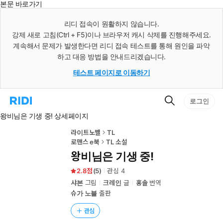
본문 바로가기
인
스
리디 접속이 원활하지 않습니다.
턴
강제 새로 고침(Ctrl + F5)이나 브라우저 캐시 삭제를 진행해주세요.
트
검
계속해서 문제가 발생한다면 리디 접속 테스트를 통해 원인을 파악
색
하고 대응 방법을 안내드리겠습니다.
테스트 페이지로 이동하기
검
리
로그인
색
디
왕비님은 기생 중! 상세페이지
홈
으
로
라이트노벨
TL
이
로맨스 e북
TL 소설
동
왕비님은 기생 중!
2.8
(
5
)
관심
4
샤본
그림
크레인
글
홍솔
번역
슈가 노블
출판
관심