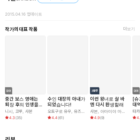
“지독한 말이군. 실례에도 정도가 있지. 마유에게 사용될 만한 단어
가 아니구나.”
2015.04.16
업데이트
“그래도 그녀는 자신을 그렇게 생각하고 있어. 가치가 없는 사람이
라고.”
작가의 대표 작품
더보기
알다할은 입술을 깨물었다. 어째서 그녀는 누구보다 자신의 가치
를 믿으려 하지 않는 것인가.
하아룬은 곤란한 듯이 머리를 긁적였다.
“마유는…… 겸허하다기보다는 비굴한 거지.”
어째서 그녀가 그렇게까지 완고하게 자신을 비하하는지는 사실 하
아룬도 모르겠지만.
“그렇게 비관주의인 마유가 알 리 없잖아? 말을 섞은 적도, 얼굴도
모르는 남자가 제멋대로 몸을 취하려 하다니, 사랑을 느낄 리가 없
지.”
하아룬이 하는 말은 쌀쌀맞았고, 무엇보다 틀리지 않았다.
중간 보스 영애는
수인 대장의 아내가
이런 왕녀로 살 바
[슈
“빨리 말해. 정체 같은 거, 그냥 밝혀 버리면 되잖아. 거짓말은 쓸
퇴장 후의 인생을
되었습니다!
엔 다시 환생할래
대역
데없는 거야. 그 싹을 잘라 버리지 않으면 점점 뿌리가 깊어져서
구가한다(예정)
패
니시
,
코루
,
샤본
오토구로 유우
,
유즈하라 테일
샤본
,
,
심이슬
아마미야 마리
,
샤본
,
아토노
타카
습
언젠가는 돌이킬 수 없어질 테지.”
4.3
(
35
)
4.4
(
61
)
4.9
(
9
)
4.
물론, 오해는 빨리 풀어야 했다. 그게 맞을 터였다. —하지만, 그래
도.
“신전을 닥치게 하고, 하렘을 없앨 것이다.”
리뷰