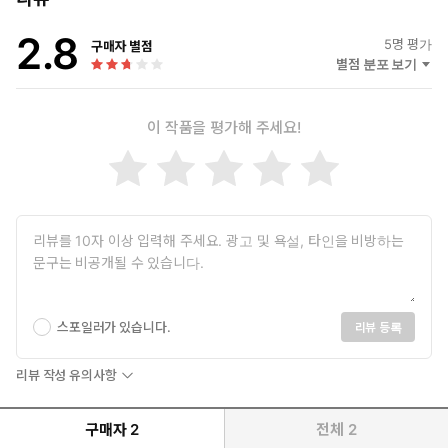
알다할이 갑자기 얼굴을 들어 올렸다. 각오를 다진 표정에 하아룬
2.8
은 조금 의아한 표정을 지었다.
5
명 평가
구매자 별점
“갑자기 뭐야?”
별점 분포 보기
“……마유를 안을 수 있는 것이 앞으로 100일 이후라니 참을 수가 없
다. 비가 마유뿐이라면 매일 안을 수 있으니까.”
이 작품을 평가해 주세요!
단 한 번, 달콤한 과실을 먹고, 그 맛을 알아 버리면 더욱 탐욕스럽
게 원하게 되는 것은 어쩔 수 없는 일이었다.
“완전 제멋대로네, 너!”
하아룬은 배를 잡고 깔깔 웃었다.
“마유도 자기 혼자만 남는다면, 나의 사랑을 의심하지 않겠지.”
“아니, 그러니까, 그걸 말로 전하면 되잖아!”
수호 정령은 주인에게 한소리 하면서, 계속 웃으며 뒹굴었다.
* * *
스포일러가 있습니다.
리뷰 등록
히키코모리 니트인 내게, 숙식 제공인 하렘은 그야말로 천국!
리뷰 작성 유의사항
……그런데, 내가 왕의 총애를 받는다고요?!
구매자
2
전체
2
마유는 어느 날 이세계에 떨어지고, 99번째 후궁으로 하렘에 들어