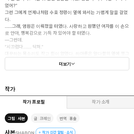
었어?”
그런 그에게 언제나처럼 수호 정령이 옆에 와서는 가볍게 말을 걸었
다.
……그래, 염원은 이뤄졌을 터였다. 사랑하고 원했던 여자를 이 손으
로 안아, 행복감으로 가득 차 있어야 할 터였다.
—그런데.
“시끄럽다……. 닥쳐.”
대꾸하는 목소리도 작고 힘이 없었다. 하아룬은 알다할의 옆에 쪼그
리고 앉아 얼굴을 훔쳐보았다. 그녀에게 심각한 오해를 사 버렸다.
더보기
대체, 무엇이 잘못된 걸까. 알다할은 머리를 싸쥐었다.
“—소중하게, 안으려고 했었다. 내 마음이 전해지도록.”
쓸쓸하게 흘러나온 알다할의 말에 하아룬은 질린 듯이 어깨를 으
쓱했다.
작가
“그건 무리지.”
수호 정령은 쌀쌀맞게 말했다. 알다할은 더욱 우울해졌다.
작가 프로필
작가 소개
“마유는 ‘추녀’라는 거 같아.”
“뭐지, 그건?”
그림
샤본
글
크레인
번역
홍솔
“마유의 고향에서 남자가 상대도 하지 않는 여성을 경멸하며 부르는
말이라지?”
샤본
SHABON
작가 신간 알림 · 소식