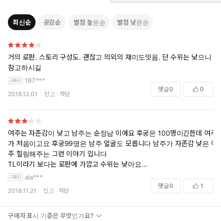
가게 된다.
100일에 한 번 돌아오는 밤 시중만 참아 내면 아름다운 옷과 맛있는
최신순
공감순
별점 높은순
별점 낮은순
식사가 무제한 제공되는 생활이라니, 혹시 천국?
마유는 이대로 나태하게 후궁에 기생하며 뒷방 생활을 즐기려 하지
만, 왜인지 국왕 알다할의 총애를 받게 된다.
거의 로판. 스토리 구성도. 괜찮고 의외의 재미도잇음. 단 수위는 낮으니
“나의 비는 그대 한 명이면 족하다.”
참고하시길
부드럽지만 진중한 알다할의 말을 듣고 차차 그에게 이끌리는 마유.
197***
그러나 왕의 총애를 받는 후궁이 되자, 이목이 쏠려 주위가 조금 시
댓글
0
0
끄러워진다.
2018.12.01
신고
차단
게다가 나라를 뒤흔드는 대사건에 휘말려 버리는데……!
슈가처럼 달콤하고 강렬한 TL 소설
여주는 자존감이 낮고 남주는 순정남 이에요 후궁은 100명이긴한데 여주
슈가 노블 SUGAR NOVEL
가 처음이고요 후궁99명은 남주 얼굴도 모릅니다 남주가 자존감 낮은 여
주 힐링해주는 그런 이야기 입니다
매월 20일, 여러분을 찾아갑니다!
TL이라기 보다는 로판에 가깝고 수위는 낮아요
소재 괜찮았고 남주도 괜찮았는데 묘하게 지루했네요 결말도 음.. ? 했어
ala***
요 샤본 일러 보려고 샀는데 이건 일러 별로네요
댓글
0
1
2018.11.21
신고
차단
잔잔한거 좋아하면 괜찮을거같아요 제 취향은 아니었어요 그래도 남주가
여주한테 잘보이려고 하는건 좀 귀여웠습니다
구매자 표시 기준은 무엇인가요?