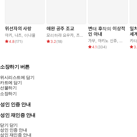
위선자의 사랑
애완 공주 조교
변태 후작의 이상적
일
인 아내
세
아키
,
나츠
,
이나율
모리하라 요우카
,
츠키모리 아이라
,
조기
가무
,
아키노 신쥬
,
조아라
키타
4.8
(
171
)
3.2
(
18
)
4.1
(
334
)
3
소장하기 버튼
위시리스트에 담기
카트에 담기
선물하기
소장하기
성인 인증 안내
성인 재인증 안내
닫기
닫기
성인 인증 안내
성인 재인증 안내