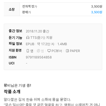
전자책 정가
3,500원
소장
판매가
3,500원
출간 정보
2018.11.20
출간
듣기 기능
TTS(듣기)
지원
파일 정보
EPUB
약 17.2만 자
1.4MB
지원 환경
PC뷰어
PAPER
앱
웹
ISBN
9791189564858
UCI
-
왕비님은 기생 중!
작품 소개
알다할은 길게 한숨 쉬며 소파에 몸을 묻었다.
“무슨 일이야? 죽을 것 같은 얼굴을 하고. 염원이 이루어진 거 아니