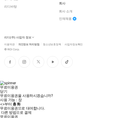
회사
리디바탕
회사 소개
인재채용
리디(주) 사업자 정보
이용약관
개인정보 처리방침
청소년보호정책
사업자정보확인
©
RIDI Corp.
페
인
트
유
틱
이
스
위
튜
톡
스
타
터
브
북
그
램
무료이용권
닫기
무료이용권을 사용하시겠습니까?
사용 가능 :
장
<
>부터
총
화
무료이용권으로 대여합니다.
다른 방법으로 결제
무료이용권